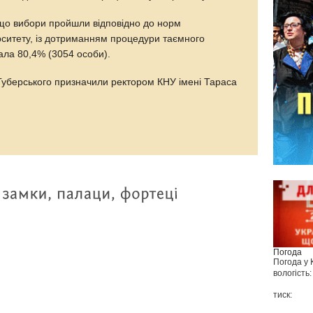
 що вибори пройшли відповідно до норм
рситету, із дотриманням процедури таємного
ала 80,4% (3054 особи).
Губерського призначили ректором КНУ імені Тараса
Погода
Погода у
вологість:
тиск: