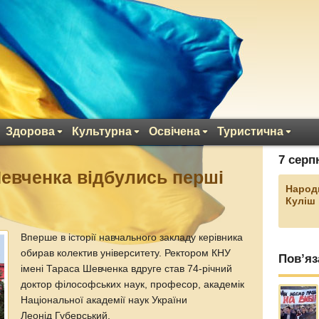
Здорова
Культурна
Освічена
Туристична
7 серп
Шевченка відбулись перші
Народ
Куліш
Вперше в історії навчального закладу керівника
обирав колектив університету. Ректором КНУ
Пов’яз
імені Тараса Шевченка вдруге став 74-річний
доктор філософських наук, професор, академік
Національної академії наук України
Леонід Губерський.