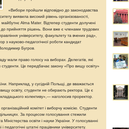
«Вибори пройшли відповідно до законодавства
ситету виявила високий рівень організованості,
 майбутнє Alma Mater. Відтепер студенти долучені
а до прийняття рішень. Вони вже є членами трудових
правління університету, факультету та вчених рад»,
ор з науково-педагогічної роботи кандидат
Володимир Бугров.
аду мали право голосу на виборах. Делегатів, які
и студенти. Це передбачає закону «Про вищу освіту»
їни. Наприклад, у сусідній Польщі, де вважається
вищу освіту, студенти не обирають ректора. Це є
кладацького колективу»,— наголосив проректор.
рганізаційний комітет і виборчу комісію. Студенти
дільницях. За процесом голосування стежили
 та Міністерства освіти і науки України. У голосуванні
 і педагогічні штатні працівники університету.