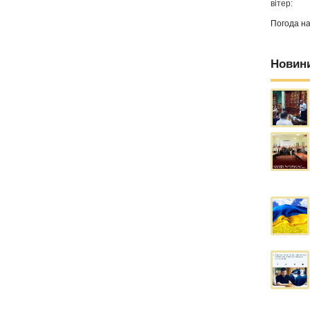
вітер:
Погода н
Новин