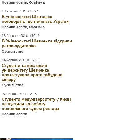
Новини освіти
,
Освічена
13 жовтня 2011 о 15:27
В університеті Шевченка
обговорять ідентичність України
Новини освіти
,
Освічена
16 березня 2016 о 10:11
В Університеті Шевченка відкрили
ретро-аудиторію
Суспільство
14 червня 2013 о 16:10
Студенти та викладачі
університету Шевченка
протестували проти забудови
скверу
Суспільство
07 липня 2014 о 12:28
Студенти медуніверситету у Києві
не пустили на роботу
поновленого судом ректора
Новини освіти