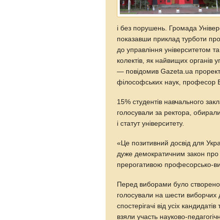
і без порушень. Громада Універ
показавши приклад турботи про
до управління університетом т
колектів, як найвищих органів у
— повідомив Gazeta.ua прорект
філософських наук, професор 
15% студентів навчального закл
голосували за ректора, обирал
і статут університету.
«Це позитивний досвід для Укра
дуже демократичним закон про 
прерогативою професорсько-ви
Перед виборами було створено о
голосували на шести виборчих 
спостерігачі від усіх кандидатів
взяли участь науково-педагогічні