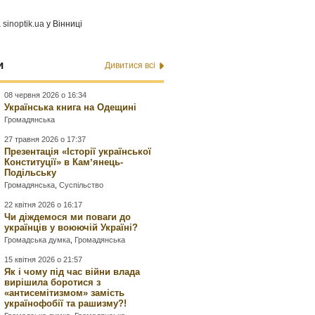
а
sinoptik.ua
у Вінниці
и
Дивитися всі
08 червня 2026 о 16:34
Українська книга на Одещині
Громадянська
27 травня 2026 о 17:37
Презентація «Історії української
Конституції» в Камʼянець-
Подільську
Громадянська
,
Суспільство
22 квітня 2026 о 16:17
Чи діждемося ми поваги до
українців у воюючій Україні?
Громадська думка
,
Громадянська
15 квітня 2026 о 21:57
Як і чому під час війни влада
вирішила боротися з
«антисемітизмом» замість
українофобії та рашизму?!