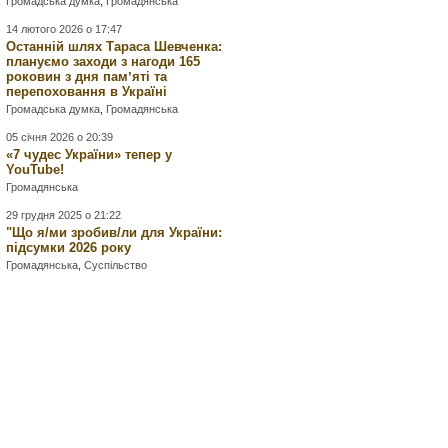
Громадська думка
,
Громадянська
14 лютого 2026 о 17:47
Останній шлях Тараса Шевченка:
плануємо заходи з нагоди 165
роковин з дня памʼяті та
перепоховання в Україні
Громадська думка
,
Громадянська
05 січня 2026 о 20:39
«7 чудес України» тепер у
YouTube!
Громадянська
29 грудня 2025 о 21:22
"Що я/ми зробив/ли для України:
підсумки 2026 року
Громадянська
,
Суспільство