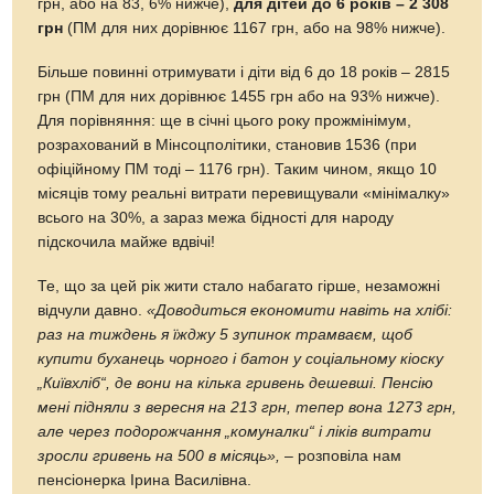
грн, або на 83, 6% нижче),
для дітей до 6 років – 2 308
грн
(ПМ для них дорівнює 1167 грн, або на 98% нижче).
Більше повинні отримувати і діти від 6 до 18 років – 2815
грн (ПМ для них дорівнює 1455 грн або на 93% нижче).
Для порівняння: ще в січні цього року прожмінімум,
розрахований в Мінсоцполітики, становив 1536 (при
офіційному ПМ тоді – 1176 грн). Таким чином, якщо 10
місяців тому реальні витрати перевищували «мінімалку»
всього на 30%, а зараз межа бідності для народу
підскочила майже вдвічі!
Те, що за цей рік жити стало набагато гірше, незаможні
відчули давно.
«Доводиться економити навіть на хлібі:
раз на тиждень я їжджу 5 зупинок трамваєм, щоб
купити буханець чорного і батон у соціальному кіоску
„Київхліб“, де вони на кілька гривень дешевші. Пенсію
мені підняли з вересня на 213 грн, тепер вона 1273 грн,
але через подорожчання „комуналки“ і ліків витрати
зросли гривень на 500 в місяць»,
– розповіла нам
пенсіонерка Ірина Василівна.