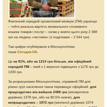
Фактичний середній прожитковий мінімум (ПМ) українця
– тобто реальна вартість мінімального споживчого
кошика товарів і послуг – склав у жовтні цього року 2 388
грн на людину «чистими» (з податками – 2 544 грн).
Такі цифри опублікували в Мінсоцполітики,
пише
Сегодня.UA.
Це
на 91%, або на 1214 грн більше, ніж офіційний
середній ПМ
– який з 1 вересня підвищено з 1176 грн до
1330 грн.
За розрахунками Мінсоцполітики, справжній ПМ для
різних груп населення також перевищує офіційний:
для
працездатних він вийшов 2488 грн
(мінзарплата
дорівнює 1378 грн, або на 80,5% нижче),
для
непрацездатних – 1972 грн
(мінпенсії дорівнює 1074