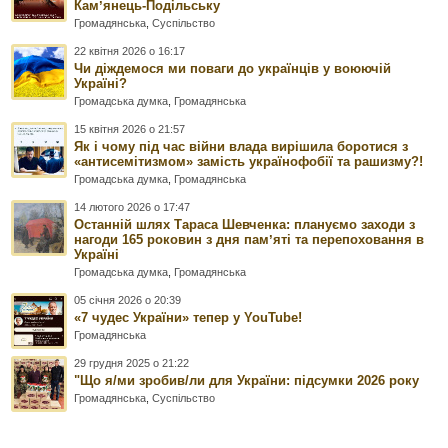
Камʼянець-Подільську
Громадянська
,
Суспільство
22 квітня 2026 о 16:17
Чи діждемося ми поваги до українців у воюючій
Україні?
Громадська думка
,
Громадянська
15 квітня 2026 о 21:57
Як і чому під час війни влада вирішила боротися з
«антисемітизмом» замість українофобії та рашизму?!
Громадська думка
,
Громадянська
14 лютого 2026 о 17:47
Останній шлях Тараса Шевченка: плануємо заходи з
нагоди 165 роковин з дня памʼяті та перепоховання в
Україні
Громадська думка
,
Громадянська
05 січня 2026 о 20:39
«7 чудес України» тепер у YouTube!
Громадянська
29 грудня 2025 о 21:22
"Що я/ми зробив/ли для України: підсумки 2026 року
Громадянська
,
Суспільство