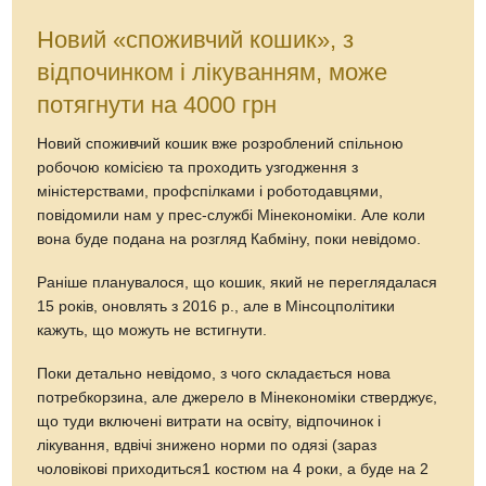
Новий «споживчий кошик», з
відпочинком і лікуванням, може
потягнути на 4000 грн
Новий споживчий кошик вже розроблений спільною
робочою комісією та проходить узгодження з
міністерствами, профспілками і роботодавцями,
повідомили нам у прес-службі Мінекономіки. Але коли
вона буде подана на розгляд Кабміну, поки невідомо.
Раніше планувалося, що кошик, який не переглядалася
15 років, оновлять з 2016 р., але в Мінсоцполітики
кажуть, що можуть не встигнути.
Поки детально невідомо, з чого складається нова
потребкорзина, але джерело в Мінекономіки стверджує,
що туди включені витрати на освіту, відпочинок і
лікування, вдвічі знижено норми по одязі (зараз
чоловікові приходиться1 костюм на 4 роки, а буде на 2