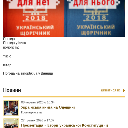
Погода
Погода у
Києві
вологість:
тиск:
вітер:
Погода на
sinoptik.ua
у Вінниці
Новини
Дивитися всі
08 червня 2026 о 16:34
Українська книга на Одещині
Громадянська
27 травня 2026 о 17:37
Презентація «Історії української Конституції» в