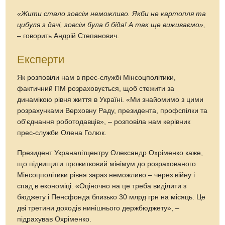
«Жити стало зовсім неможливо. Якби не картопля та
цибуля з дачі, зовсім була б біда! А так ще виживаємо»,
– говорить Андрій Степанович.
Експерти
Як розповіли нам в прес-службі Мінсоцполітики,
фактичний ПМ розраховується, щоб стежити за
динамікою рівня життя в Україні. «Ми знайомимо з цими
розрахунками Верховну Раду, президента, профспілки та
об'єднання роботодавців», – розповіла нам керівник
прес-служби Олена Голюк.
Президент Украналітцентру Олександр Охріменко каже,
що підвищити прожитковий мінімум до розрахованого
Мінсоцполітики рівня зараз неможливо – через війну і
спад в економіці. «Оціночно на це треба виділити з
бюджету і Пенсфонда близько 30 млрд грн на місяць. Це
дві третини доходів нинішнього держбюджету», –
підрахував Охріменко.