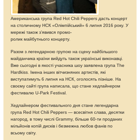
Американська група Red Hot Chili Peppers дасть концерт
на столичному НСК «Олімпійський» 6 липня 2016 року. У
мережі також з’явився промо-
ролик майбутнього концерту.
Разом з легендарною групою на сцену найбільшого
майданчика країни вийдуть також українські виконавці.
Вже сьогодні в якості учасника шоу заявлена ​​група The
Hardkiss. Імена інших вітчизняних артистів, які
виступатимуть 6 липня на НСК, оголосять пізніше. На
своєму сайті група написала, що стане хедлайнером
фестивалю U-Park Festival.
Хедлайнером фестивального дня стане легендарна
група Red Hot Chili Peppers — всесвітня слава, десятки
нагород, в тому числі Grammy, більше 60-ти проданих
мільйонів копій дисків і безмежна любов фанів по
всьому світу.