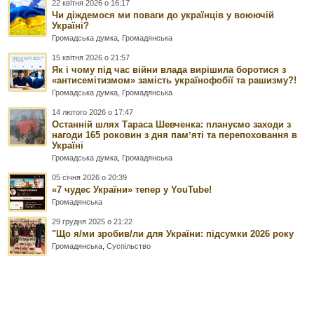
22 квітня 2026 о 16:17
Чи діждемося ми поваги до українців у воюючій
Україні?
Громадська думка
,
Громадянська
15 квітня 2026 о 21:57
Як і чому під час війни влада вирішила боротися з
«антисемітизмом» замість українофобії та рашизму?!
Громадська думка
,
Громадянська
14 лютого 2026 о 17:47
Останній шлях Тараса Шевченка: плануємо заходи з
нагоди 165 роковин з дня памʼяті та перепоховання в
Україні
Громадська думка
,
Громадянська
05 січня 2026 о 20:39
«7 чудес України» тепер у YouTube!
Громадянська
29 грудня 2025 о 21:22
"Що я/ми зробив/ли для України: підсумки 2026 року
Громадянська
,
Суспільство