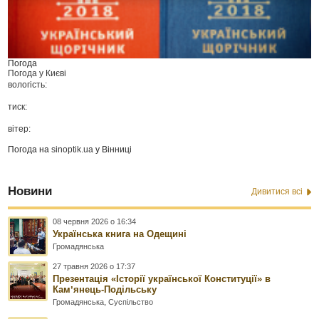
Погода
Погода у
Києві
вологість:
тиск:
вітер:
Погода на
sinoptik.ua
у Вінниці
Новини
Дивитися всі
08 червня 2026 о 16:34
Українська книга на Одещині
Громадянська
27 травня 2026 о 17:37
Презентація «Історії української Конституції» в
Камʼянець-Подільську
Громадянська
,
Суспільство