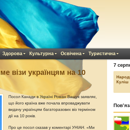
Здорова
Культурна
Освічена
Туристична
7 серп
ме візи українцям на 10
Народ
Куліш
Посол Канади в Україні Роман Ващук заявляє,
що його країна вже почала впроваджувати
Пов’яз
видачу українцям багаторазових віз терміном
дії на 10 років.
Про це посол сказав у коментарі УНІАН. «Ми