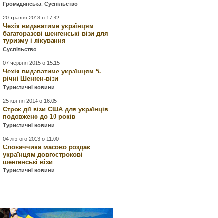
Громадянська
,
Суспільство
20 травня 2013 о 17:32
Чехія видаватиме українцям
багаторазові шенгенські візи для
туризму і лікування
Суспільство
07 червня 2015 о 15:15
Чехія видаватиме українцям 5-
річні Шенген-візи
Туристичні новини
25 квітня 2014 о 16:05
Строк дії візи США для українців
подовжено до 10 років
Туристичні новини
04 лютого 2013 о 11:00
Словаччина масово роздає
українцям довгострокові
шенгенські візи
Туристичні новини