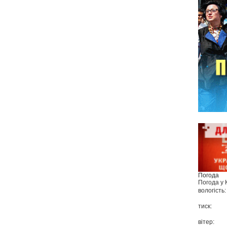
Погода
Погода у
вологість:
тиск:
вітер: