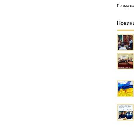
Погода н
Новин