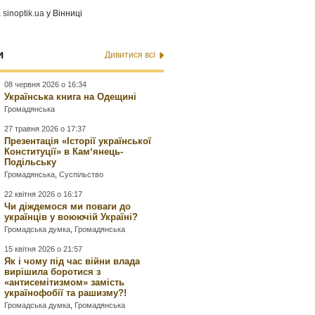
а
sinoptik.ua
у Вінниці
и
Дивитися всі
08 червня 2026 о 16:34
Українська книга на Одещині
Громадянська
27 травня 2026 о 17:37
Презентація «Історії української
Конституції» в Камʼянець-
Подільську
Громадянська
,
Суспільство
22 квітня 2026 о 16:17
Чи діждемося ми поваги до
українців у воюючій Україні?
Громадська думка
,
Громадянська
15 квітня 2026 о 21:57
Як і чому під час війни влада
вирішила боротися з
«антисемітизмом» замість
українофобії та рашизму?!
Громадська думка
,
Громадянська