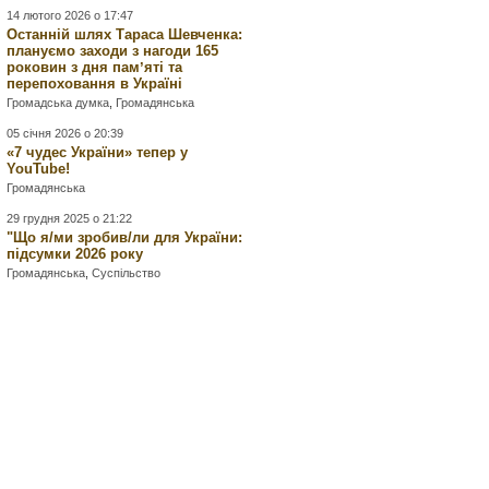
14 лютого 2026 о 17:47
Останній шлях Тараса Шевченка:
плануємо заходи з нагоди 165
роковин з дня памʼяті та
перепоховання в Україні
Громадська думка
,
Громадянська
05 січня 2026 о 20:39
«7 чудес України» тепер у
YouTube!
Громадянська
29 грудня 2025 о 21:22
"Що я/ми зробив/ли для України:
підсумки 2026 року
Громадянська
,
Суспільство