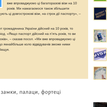
вже впроваджуємо ці багаторазові візи на 10
років. Ми намагаємося також збільшити
ють ці довгострокові візи, на строк дії паспорту», –
 громадянина України дійсний на 10 років, то
од. «Якщо паспорт дійсний на п'ять років, то ви
років», – сказав посол. «Ми вже впроваджуємо ці
що якнайбільше коло відвідувачів зможе ними
Ващук.