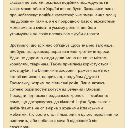
сказати не змогли, оскільки подібних пошкоджень і в
таких масштабах в Україні ще не було. Зазначили лише
про небезпеку: подібне катастрофічне зменшення площ
під дубовими гаями, які є природною базою екосистеми,
може змінити клімат в усьому регіоні, що його
утримували на своїх плечах саме дуби-атланти.
Зрозуміло, що всіх нас об’єднує щось значно вагоміше,
ніж будь-які вузькокорпоративні «конкретні» інтереси.
Адже не даремно люди дали імена не лише містам,
кораблям, тваринам. Таким привілеєм користуються і
вікові дуби. На Вінниччині охоронні грамоти пам’яток
історії виписано, наприклад, прадубам Дідусю і
Громовику, котрим по півтисячі років. Лише якоюсь
сотнею років поступаються їм Зелений і Віковий.
Посидіти під такою прадавньою кроною — майже те
саме, що доторкнутись до вічності. І ціна будь-якого з
дубів-гігантів не співмірна з жодними іспанськими
меблями. Ліс росте століттями, життя цілого покоління не
вистачить, аби побачити хоча б підлітковий вік
своєї праці...