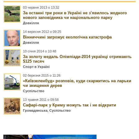
03 червня 2013 о 13:32
За останні три роки в Україні не з’явилось жодного
нового заповідника чи національного парку
Довкілля
14 вересня 2012 о 09:25
Вінниччині загрожує екологічна катастрофа
Довкілля
10 січня 2014 о 10:48
За золоту медаль Олімпіади-2014 українці отримають
$125 тисяч
Спорт в Україні
02 березня 2015 о 11:26
«Київзеленбуд» розповів, куди скаржитись на ларьки
чи знищення дерев
Суспільство
13 травня 2011 о 09:58
Сафарі-парк у Криму можуть так і не відкрити
Громадянська
,
Суспільство