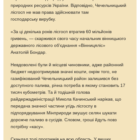
природних ресурсів України. Відповідно, Чечельницький
лісгосп не мав права здійснювати там
господарську вирубку.
«За ці декілька років лісгосп втратив 60 мільйонів
гривень, — скаржився свого часу начальник вінницького
державного лісового об’єднання «Вінницяліс»
Анатолій Бондар.
Невдоволені були й місцеві чиновники, адже районний
бюджет недоотримував значні кошти, окрім того, не
газифікований Чечельницький район залишився без
доступного палива, річна потреба в якому становить 17
тисяч кубометрів. Та й тодішній голова
райдержадміністрації Микола Качинський нарікав, що
передача значної частини угідь лісгоспу в
підпорядкування Мінприроди змушує селян шукати
дорожче паливо в сусідів. Словом, гроші йдуть повз
потрібну «касу».
Скандал тоді прогримів на всю область. У вищих