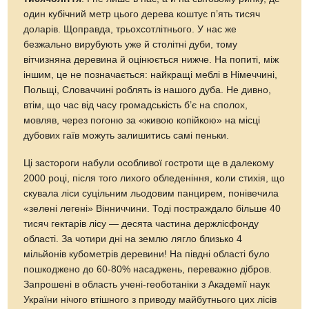
один кубічний метр цього дерева коштує п’ять тисяч
доларів. Щоправда, трьохсотлітнього. У нас же
безжально вирубують уже й столітні дуби, тому
вітчизняна деревина й оцінюється нижче. На попиті, між
іншим, це не позначається: найкращі меблі в Німеччині,
Польщі, Словаччині роблять із нашого дуба. Не дивно,
втім, що час від часу громадськість б’є на сполох,
мовляв, через погоню за «живою копійкою» на місці
дубових гаїв можуть залишитись самі пеньки.
Ці застороги набули особливої гостроти ще в далекому
2000 році, після того лихого обледеніння, коли стихія, що
скувала ліси суцільним льодовим панцирем, понівечила
«зелені легені» Вінниччини. Тоді постраждало більше 40
тисяч гектарів лісу — десята частина держлісфонду
області. За чотири дні на землю лягло близько 4
мільйонів кубометрів деревини! На півдні області було
пошкоджено до 60-80% насаджень, переважно дібров.
Запрошені в область учені-геоботаніки з Академії наук
України нічого втішного з приводу майбутнього цих лісів