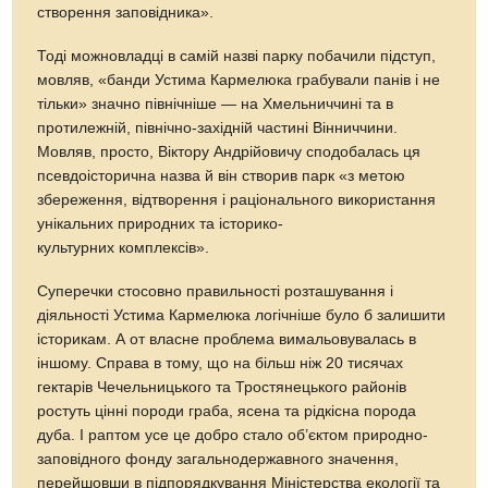
створення заповідника».
Тоді можновладці в самій назві парку побачили підступ,
мовляв, «банди Устима Кармелюка грабували панів і не
тільки» значно північніше — на Хмельниччині та в
протилежній, північно-західній частині Вінниччини.
Мовляв, просто, Віктору Андрійовичу сподобалась ця
псевдоісторична назва й він створив парк «з метою
збереження, відтворення і раціонального використання
унікальних природних та історико-
культурних комплексів».
Суперечки стосовно правильності розташування і
діяльності Устима Кармелюка логічніше було б залишити
історикам. А от власне проблема вимальовувалась в
іншому. Справа в тому, що на більш ніж 20 тисячах
гектарів Чечельницького та Тростянецького районів
ростуть цінні породи граба, ясена та рідкісна порода
дуба. І раптом усе це добро стало об’єктом природно-
заповідного фонду загальнодержавного значення,
перейшовши в підпорядкування Міністерства екології та