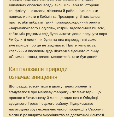
ешелонах обласної влади вирішили, аби всі сторони
конфлікту — екологи, лісівники й районні чиновники —
написали листи в Кабмін та Президенту. В них ішлося
про те, аби вибрати такий природоохоронний режим
«Кармелюкового Поділля», котрий задовольнив би всіх,
тобто між рядками слід було читати: дещо посунути парк.
Чи були ті листи, чи були на них відповіді і які саме —
вже пізніше про це не згадували. Проте імпульс за
класичним висловом діда Щукаря з відомого фільму
«Снимай штаны, власть меняется!» таки був даний.
Капіталізація природи
означає знищення
Щоправда, зовсім тихо в цьому галасі опонентів
згадувалося про меблеву фабрику «ЛісМайстер», що
працює в Чечельнику й має ще один цех в Ободівці
сусіднього Тростянецького району. Підприємство
налагодило збут екологічно чистої продукції в Європу і
могло б розширити виробництво за достатньої кількості