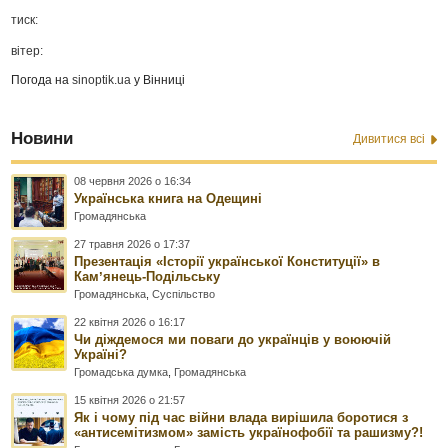
тиск:
вітер:
Погода на
sinoptik.ua
у Вінниці
Новини
Дивитися всі
08 червня 2026 о 16:34
Українська книга на Одещині
Громадянська
27 травня 2026 о 17:37
Презентація «Історії української Конституції» в
Камʼянець-Подільську
Громадянська
,
Суспільство
22 квітня 2026 о 16:17
Чи діждемося ми поваги до українців у воюючій
Україні?
Громадська думка
,
Громадянська
15 квітня 2026 о 21:57
Як і чому під час війни влада вирішила боротися з
«антисемітизмом» замість українофобії та рашизму?!