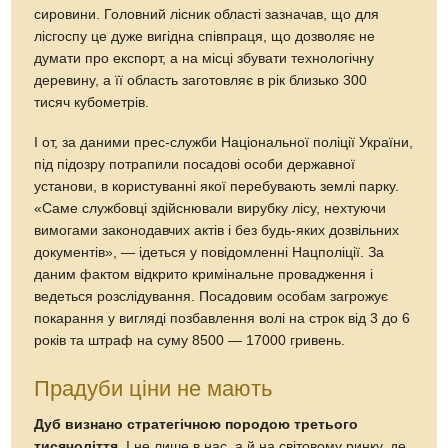
сировини. Головний лісник області зазначав, що для
лісгоспу це дуже вигідна співпраця, що дозволяє не
думати про експорт, а на місці збувати технологічну
деревину, а її область заготовляє в рік близько 300
тисяч кубометрів.
І от, за даними прес-служби Національної поліції України,
під підозру потрапили посадові особи державної
установи, в користуванні якої перебувають землі парку.
«Саме службовці здійснювали вирубку лісу, нехтуючи
вимогами законодавчих актів і без будь-яких дозвільних
документів», — iдеться у повідомленні Нацполіції. За
даним фактом відкрито кримінальне провадження і
ведеться розслідування. Посадовим особам загрожує
покарання у вигляді позбавлення волі на строк від 3 до 6
років та штраф на суму 8500 — 17000 гривень.
Прадуби ціни не мають
Дуб визнано стратегічною породою третього
тисячоліття
. І не лише в нас, а й на світовому ринку, де