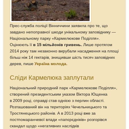
Прес-служба поліції Вінниччини заявила про те, що
завдано непоправної шкоди унікальному заповіднику —
Національному парку «Кармелюкове Поділля».
Оцінюють її
в 15 мільйонів гривень.
Лише протягом
2014 року там незаконно вирубали насадження на площі
більш ніж 14 гектарів, знищивши шість тисяч заповідних
дерев, пише
Україна молода.
Сліди Кармелюка заплутали
Національний природний парк «Кармелюкове Поділля»,
створений президентським указом Віктора Ющенка
в 2009 році, справді став однією з перлин області.
Розташований він на територіях Чечельницького та
Тростянецького районів. А в 2013 році вже за
постпомаранчевої влади «папєрєдніків» розгорівся
скандал щодо «негативних наслідків