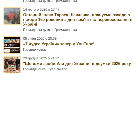
Громадська думка
,
Громадянська
14 лютого 2026 о 17:47
Останній шлях Тараса Шевченка: плануємо заходи з
нагоди 165 роковин з дня памʼяті та перепоховання в
Україні
Громадська думка
,
Громадянська
05 січня 2026 о 20:39
«7 чудес України» тепер у YouTube!
Громадянська
29 грудня 2025 о 21:22
"Що я/ми зробив/ли для України: підсумки 2026 року
Громадянська
,
Суспільство