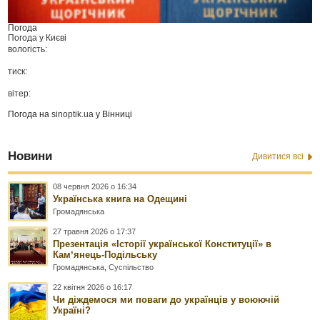
Погода
Погода у
Києві
вологість:
тиск:
вітер:
Погода на
sinoptik.ua
у Вінниці
Новини
Дивитися всі
08 червня 2026 о 16:34
Українська книга на Одещині
Громадянська
27 травня 2026 о 17:37
Презентація «Історії української Конституції» в
Камʼянець-Подільську
Громадянська
,
Суспільство
22 квітня 2026 о 16:17
Чи діждемося ми поваги до українців у воюючій
Україні?