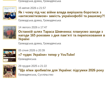
Громадська думка
,
Громадянська
15 квітня 2026 о 21:57
Як і чому під час війни влада вирішила боротися з
«антисемітизмом» замість українофобії та рашизму?!
Громадська думка
,
Громадянська
14 лютого 2026 о 17:47
Останній шлях Тараса Шевченка: плануємо заходи з
нагоди 165 роковин з дня памʼяті та перепоховання в
Україні
Громадська думка
,
Громадянська
05 січня 2026 о 20:39
«7 чудес України» тепер у YouTube!
Громадянська
29 грудня 2025 о 21:22
"Що я/ми зробив/ли для України: підсумки 2026 року
Громадянська
,
Суспільство