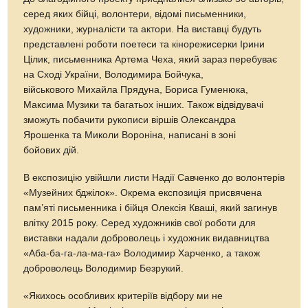
серед яких бійці, волонтери, відомі письменники,
художники, журналісти та актори. На виставці будуть
представлені роботи поетеси та кінорежисерки Ірини
Цілик, письменника Артема Чеха, який зараз перебуває
на Сході України, Володимира Бойчука,
військового Михайла Прядуна, Бориса Гуменюка,
Максима Музики та багатьох інших. Також відвідувачі
зможуть побачити рукописи віршів Олександра
Ярошенка та Миколи Вороніна, написані в зоні
бойових дій.
В експозицію увійшли листи Надії Савченко до волонтерів
«Музейних бджілок». Окрема експозиція присвячена
пам’яті письменника і бійця Олексія Кваші, який загинув
влітку 2015 року. Серед художників свої роботи для
виставки надали доброволець і художник видавництва
«Аба-ба-га-ла-ма-га» Володимир Харченко, а також
доброволець Володимир Безрукий.
«Якихось особливих критеріїв відбору ми не