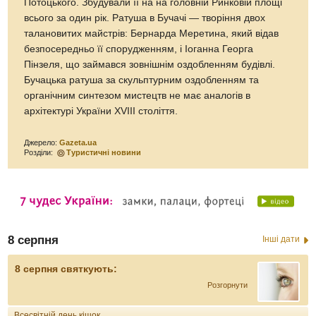
Потоцького. Збудували її на на головній Ринковій площі
всього за один рік. Ратуша в Бучачі — творіння двох
талановитих майстрів: Бернарда Меретина, який відав
безпосередньо її спорудженням, і Іоганна Георга
Пінзеля, що займався зовнішнім оздобленням будівлі.
Бучацька ратуша за скульптурним оздобленням та
органічним синтезом мистецтв не має аналогів в
архітектурі України XVIII століття.
Джерело:
Gazeta.ua
Розділи:
Туристичні новини
8 серпня
Інші дати
8 серпня святкують:
Розгорнути
Всесвітній день кішок