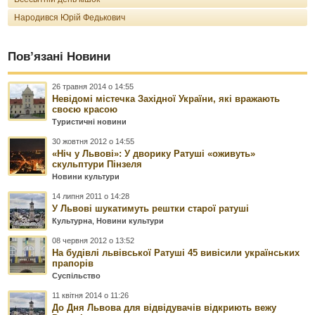
Народився Юрій Федькович
Пов’язані Новини
26 травня 2014 о 14:55
Невідомі містечка Західної України, які вражають
своєю красою
Туристичні новини
30 жовтня 2012 о 14:55
«Ніч у Львові»: У дворику Ратуші «оживуть»
скульптури Пінзеля
Новини культури
14 липня 2011 о 14:28
У Львові шукатимуть рештки старої ратуші
Культурна
,
Новини культури
08 червня 2012 о 13:52
На будівлі львівської Ратуші 45 вивісили українських
прапорів
Суспільство
11 квітня 2014 о 11:26
До Дня Львова для відвідувачів відкриють вежу