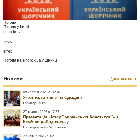
Погода
Погода у
Києві
вологість:
тиск:
вітер:
Погода на
sinoptik.ua
у Вінниці
Новини
Дивитися всі
08 червня 2026 о 16:34
Українська книга на Одещині
Громадянська
27 травня 2026 о 17:37
Презентація «Історії української Конституції» в
Камʼянець-Подільську
Громадянська
,
Суспільство
22 квітня 2026 о 16:17