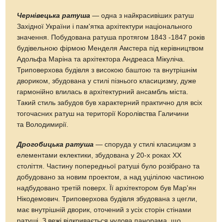
Чернівецька ратуша
— одна з найкрасивіших ратуш
Західної України і пам'ятка архітектури національного
значення. Побудована ратуша протягом 1843 -1847 років
будівельною фірмою Менделя Амстера під керівництвом
Адольфа Маріна та архітектора Андреаса Мікуліча.
Триповерхова будівля з високою баштою та внутрішнім
двориком, збудована у стилі пізнього класицизму, дуже
гармонійно влилась в архітектурний ансамбль міста.
Такий стиль забудов був характерний практично для всіх
тогочасних ратуш на території Королівства Галичини
та Володимирії.
Дрогобицька ратуша
— споруда у стилі класицизм з
елементами еклектики, збудована у 20-х роках ХХ
століття. Частину попередньої ратуші було розібрано та
добудовано за новим проектом, а над уцілілою частиною
надбудовано третій поверх. Її архітектором був Мар'ян
Нікодемович. Триповерхова будівля збудована з цегли,
має внутрішній дворик, оточений з усіх сторін стінами
ратуші. З вежі відкривається чудова панорама, що