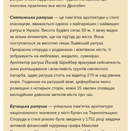
охоплює практично все місто Дрогобич.
Снятинська ратуша
— це пам'ятка архітектури у стилі
класицизм, вважається однією з найгарніших і найвищих
ратуш в Україні. Висота будівлі сягає 50 м, її вежу видно
за кілька кілометрів, ще на під'їзді до міста. Вона
поступається за висотою лише Львівській ратуші.
Прекрасна споруда є родзинкою і візитівкою міста, її
зображують на емблемах, медалях, сувенірах.
Архітектор ратуші Йосиф Шрейбер врахував сейсмічність
зони розташування і властивість грунтів скелястого
пагорба, адже ратуша стоїть на відмітці 270 м над рівнем
моря. Годинник на ратушній вежі, циферблати якого
розміщені з чотирьох сторін, кожні 15 хвилин сповіщає
мелодійним дзвоном жителів міста про час.
Бучацька ратуша
— унікальна пам'ятка архітектури
національного значення у місті Бучач на Тернопільщині.
Споруда в стилі рококо була зведена у 1751 році завдяки
активній фінансовій підтримці графа Миколая