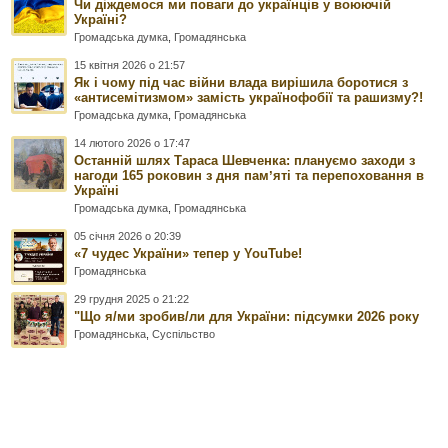
Чи діждемося ми поваги до українців у воюючій
Україні?
Громадська думка
,
Громадянська
15 квітня 2026 о 21:57
Як і чому під час війни влада вирішила боротися з
«антисемітизмом» замість українофобії та рашизму?!
Громадська думка
,
Громадянська
14 лютого 2026 о 17:47
Останній шлях Тараса Шевченка: плануємо заходи з
нагоди 165 роковин з дня памʼяті та перепоховання в
Україні
Громадська думка
,
Громадянська
05 січня 2026 о 20:39
«7 чудес України» тепер у YouTube!
Громадянська
29 грудня 2025 о 21:22
"Що я/ми зробив/ли для України: підсумки 2026 року
Громадянська
,
Суспільство