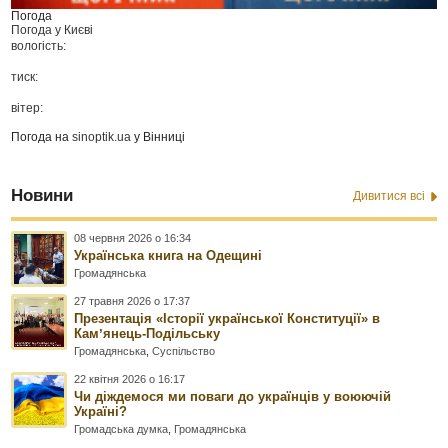
Погода
Погода у
Києві
вологість:
тиск:
вітер:
Погода на
sinoptik.ua
у Вінниці
Новини
Дивитися всі
08 червня 2026 о 16:34
Українська книга на Одещині
Громадянська
27 травня 2026 о 17:37
Презентація «Історії української Конституції» в
Камʼянець-Подільську
Громадянська
,
Суспільство
22 квітня 2026 о 16:17
Чи діждемося ми поваги до українців у воюючій
Україні?
Громадська думка
,
Громадянська