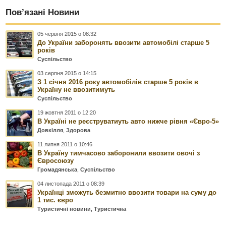
Пов’язані Новини
05 червня 2015 о 08:32
До України заборонять ввозити автомобілі старше 5
років
Суспільство
03 серпня 2015 о 14:15
З 1 січня 2016 року автомобілів старше 5 років в
Україну не ввозитимуть
Суспільство
19 жовтня 2011 о 12:20
В Україні не реєструватиуть авто нижче рівня «Євро-5»
Довкілля
,
Здорова
11 липня 2011 о 10:46
В Україну тимчасово заборонили ввозити овочі з
Євросоюзу
Громадянська
,
Суспільство
04 листопада 2011 о 08:39
Українці зможуть безмитно ввозити товари на суму до
1 тис. євро
Туристичні новини
,
Туристична