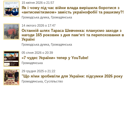
15 квітня 2026 о 21:57
Як і чому під час війни влада вирішила боротися з
«антисемітизмом» замість українофобії та рашизму?!
Громадська думка
,
Громадянська
14 лютого 2026 о 17:47
Останній шлях Тараса Шевченка: плануємо заходи з
нагоди 165 роковин з дня памʼяті та перепоховання в
Україні
Громадська думка
,
Громадянська
05 січня 2026 о 20:39
«7 чудес України» тепер у YouTube!
Громадянська
29 грудня 2025 о 21:22
"Що я/ми зробив/ли для України: підсумки 2026 року
Громадянська
,
Суспільство