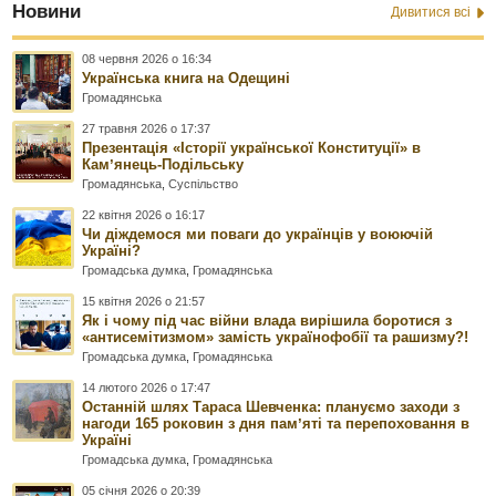
Новини
Дивитися всі
08 червня 2026 о 16:34
Українська книга на Одещині
Громадянська
27 травня 2026 о 17:37
Презентація «Історії української Конституції» в
Камʼянець-Подільську
Громадянська
,
Суспільство
22 квітня 2026 о 16:17
Чи діждемося ми поваги до українців у воюючій
Україні?
Громадська думка
,
Громадянська
15 квітня 2026 о 21:57
Як і чому під час війни влада вирішила боротися з
«антисемітизмом» замість українофобії та рашизму?!
Громадська думка
,
Громадянська
14 лютого 2026 о 17:47
Останній шлях Тараса Шевченка: плануємо заходи з
нагоди 165 роковин з дня памʼяті та перепоховання в
Україні
Громадська думка
,
Громадянська
05 січня 2026 о 20:39