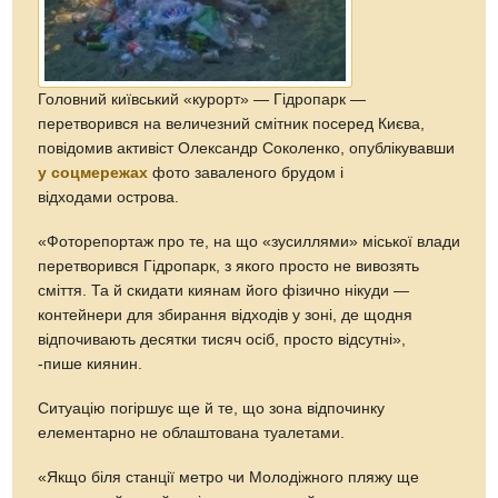
Головний київський «курорт» — Гідропарк —
перетворився на величезний смітник посеред Києва,
повідомив активіст Олександр Соколенко, опублікувавши
у соцмережах
фото заваленого брудом і
відходами острова.
«Фоторепортаж про те, на що «зусиллями» міської влади
перетворився Гідропарк, з якого просто не вивозять
сміття. Та й скидати киянам його фізично нікуди —
контейнери для збирання відходів у зоні, де щодня
відпочивають десятки тисяч осіб, просто відсутні»,
-пише киянин.
Ситуацію погіршує ще й те, що зона відпочинку
елементарно не облаштована туалетами.
«Якщо біля станції метро чи Молодіжного пляжу ще