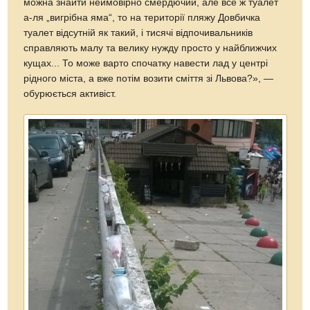
можна знайти неймовірно смердючий, але все ж туалет
а-ля „вигрібна яма“, то на території пляжу Довбичка
туалет відсутній як такий, і тисячі відпочивальників
справляють малу та велику нужду просто у найближчих
кущах... То може варто спочатку навести лад у центрі
рідного міста, а вже потім возити сміття зі Львова?», —
обурюється активіст.