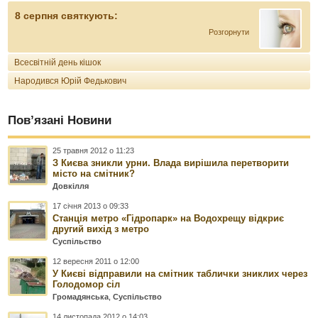
8 серпня святкують:
Розгорнути
Всесвітній день кішок
Народився Юрій Федькович
Пов’язані Новини
25 травня 2012 о 11:23
З Києва зникли урни. Влада вирішила перетворити
місто на смітник?
Довкілля
17 січня 2013 о 09:33
Станція метро «Гідропарк» на Водохрещу відкриє
другий вихід з метро
Суспільство
12 вересня 2011 о 12:00
У Києві відправили на смітник таблички зниклих через
Голодомор сіл
Громадянська
,
Суспільство
14 листопада 2012 о 14:03