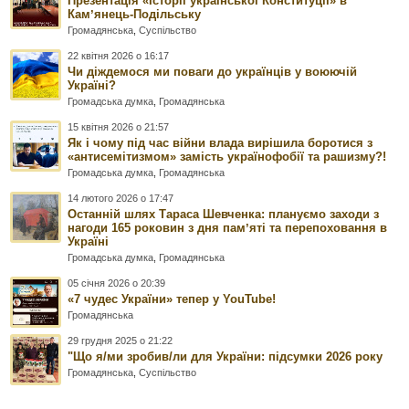
Презентація «Історії української Конституції» в
Камʼянець-Подільську
Громадянська
,
Суспільство
22 квітня 2026 о 16:17
Чи діждемося ми поваги до українців у воюючій
Україні?
Громадська думка
,
Громадянська
15 квітня 2026 о 21:57
Як і чому під час війни влада вирішила боротися з
«антисемітизмом» замість українофобії та рашизму?!
Громадська думка
,
Громадянська
14 лютого 2026 о 17:47
Останній шлях Тараса Шевченка: плануємо заходи з
нагоди 165 роковин з дня памʼяті та перепоховання в
Україні
Громадська думка
,
Громадянська
05 січня 2026 о 20:39
«7 чудес України» тепер у YouTube!
Громадянська
29 грудня 2025 о 21:22
"Що я/ми зробив/ли для України: підсумки 2026 року
Громадянська
,
Суспільство