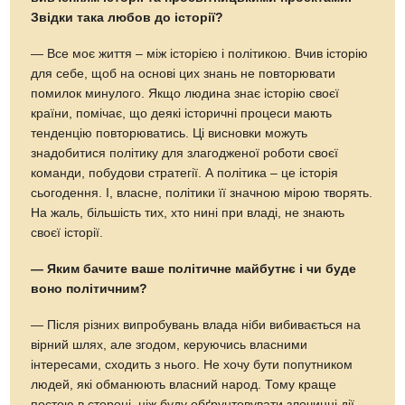
Звідки така любов до історії?
— Все моє життя – між історією і політикою. Вчив історію
для себе, щоб на основі цих знань не повторювати
помилок минулого. Якщо людина знає історію своєї
країни, помічає, що деякі історичні процеси мають
тенденцію повторюватись. Ці висновки можуть
знадобитися політику для злагодженої роботи своєї
команди, побудови стратегії. А політика – це історія
сьогодення. І, власне, політики її значною мірою творять.
На жаль, більшість тих, хто нині при владі, не знають
своєї історії.
— Яким бачите ваше політичне майбутнє і чи буде
воно політичним?
— Після різних випробувань влада ніби вибивається на
вірний шлях, але згодом, керуючись власними
інтересами, сходить з нього. Не хочу бути попутником
людей, які обманюють власний народ. Тому краще
постою в стороні, ніж буду обґрунтовувати злочинні дії