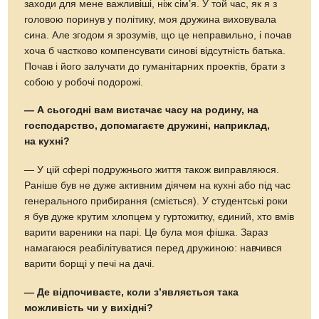
заходи для мене важливіші, ніж сім’я. У той час, як я з
головою поринув у політику, моя дружина виховувала
сина. Але згодом я зрозумів, що це неправильно, і почав
хоча б частково компенсувати синові відсутність батька.
Почав і його залучати до гуманітарних проектів, брати з
собою у робочі подорожі.
— А сьогодні вам вистачає часу на родину, на
господарство, допомагаєте дружині, наприклад,
на кухні?
— У цій сфері подружнього життя також виправляюся.
Раніше був не дуже активним діячем на кухні або під час
генерального прибирання (сміється). У студентські роки
я був дуже крутим хлопцем у гуртожитку, єдиний, хто вмів
варити вареники на парі. Це була моя фішка. Зараз
намагаюся реабілітуватися перед дружиною: навчився
варити борщі у печі на дачі.
— Де відпочиваєте, коли з’яв­ляється така
можливість чи у вихідні?