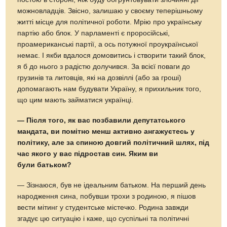
можновладців. Звісно, залишаю у своєму теперішньому
житті місце для політичної роботи. Мрію про українську
партію або блок. У парламенті є проросійські,
проамериканські партії, а ось потужної проукраїнської
немає. І якби вдалося домовитись і створити такий блок,
я б до нього з радістю долучився. За всієї поваги до
грузинів та литовців, які на дозвіллі (або за гроші)
допомагають нам будувати Україну, я прихильник того,
що цим мають займатися українці.
— Після того, як вас позбавили депутатського
мандата, ви помітно менш активно ангажуєтесь у
політику, але за спиною довгий політичний шлях, під
час якого у вас підростав син. Яким ви
були батьком?
— Зізнаюся, був не ідеальним батьком. На перший день
народження сина, побувши трохи з родиною, я пішов
вести мітинг у студентське містечко. Родина завжди
згадує цю ситуацію і каже, що суспільні та політичні