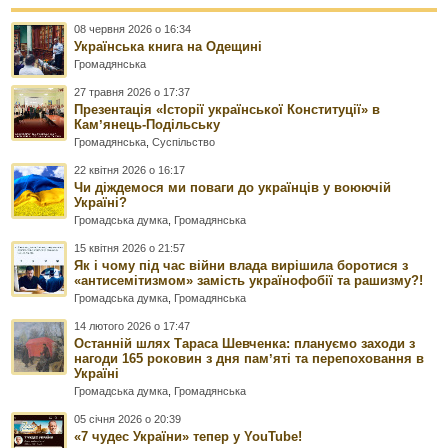
08 червня 2026 о 16:34
Українська книга на Одещині
Громадянська
27 травня 2026 о 17:37
Презентація «Історії української Конституції» в
Камʼянець-Подільську
Громадянська
,
Суспільство
22 квітня 2026 о 16:17
Чи діждемося ми поваги до українців у воюючій
Україні?
Громадська думка
,
Громадянська
15 квітня 2026 о 21:57
Як і чому під час війни влада вирішила боротися з
«антисемітизмом» замість українофобії та рашизму?!
Громадська думка
,
Громадянська
14 лютого 2026 о 17:47
Останній шлях Тараса Шевченка: плануємо заходи з
нагоди 165 роковин з дня памʼяті та перепоховання в
Україні
Громадська думка
,
Громадянська
05 січня 2026 о 20:39
«7 чудес України» тепер у YouTube!