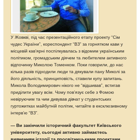
У Жовкві, під час презентаційного етапу проекту “Сім
чудес України”, кореспондент “ВЗ” за горнятком кави у
місцевій кав’ярні поспілкувалась з відомим українським
політиком, громадським діячем та любителем активного
відпочинку Миколою Томенком. Поки говорили, до нас
кілька разів підходили люди та дякували пану Миколі за
його діяльність, принциповість, ставили купу запитань.
Микола Володимирович нікого не “відшивав”, встигав
приділити увагу всім. Чому пов’язує себе з Фомою
невіруючим та чим дивував дівчат у студентських
гуртожитках майбутній політик, читайте в ексклюзивному
інтерв’ю “ВЗ”.
— Ви закінчили історичний факультет Київського
університету, сьогодні активно займаєтесь
вивченням історії та просвітницькими проектами.