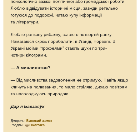
психологічно важкої політичної або громадської роботи.
Люблю відвідувати історичні місця, завжди ретельно
готуюся до подорожі, читаю купу інформації
та літератури.
Люблю ранкову рибалку, встаю о четвертій ранку.
Намагаюся скрізь порибалити: в Уганді, Норвегії. В
Україні моїми “трофеями” стають щуки по три-
чотири кілограми.
— А мисливство?
— Від мисливства задоволення не отримую. Навіть якщо
кличуть на полювання, то мало стріляю, дихаю повітрям
та насолоджуюсь природою.
Дар’я Бавзалук
Джерело:
Високий замок
Розділи:
Політика