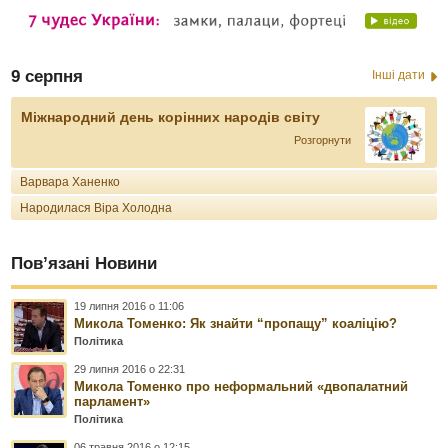
9 серпня
Інші дати
Міжнародний день корінних народів світу
Розгорнути
Варвара Ханенко
Народилася Віра Холодна
Пов’язані Новини
19 липня 2016 о 11:06
Микола Томенко: Як знайти “пропащу” коаліцію?
Політика
29 липня 2016 о 22:31
Микола Томенко про неформальний «двопалатний
парламент»
Політика
06 травня 2016 о 12:15