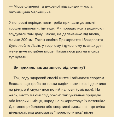
— Місце фізичної та духовної підзарядки – мала
батьківщина Черкащина.
У непрості періоди, коли треба припасти до землі,
трошки відпочити, їду туди. Ми порадилися з родиною і
збудували там дачу. Звісно, це далеченько від Києва,
майже 200 км. Також люблю Прикарпаття і Закарпаття.
Дуже люблю Львів, у творчому і духовному планах для
мене дуже потрібне місце. Намагаюсь раз на місяць
тут бувати.
— Ви прихильник активного відпочинку?
— Так, веду здоровий спосіб життя і займаюся спортом.
Вважаю, що треба не тільки сидіти, пити пиво і дивитися
на річку, а й спуститися по ній на човні (сміється). На
жаль, часто маючи “під боком” такі унікальні природні
або історичні місця, народ не використовує їх потенціал.
Для мене риболовля або спортивні змагання – це зміна
діяльності, яка допомагає “переключитись” після