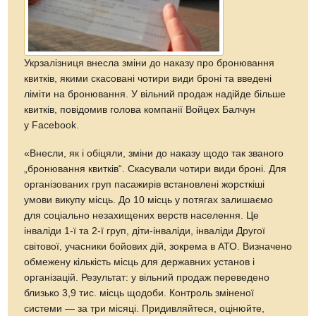
Укрзалізниця внесла зміни до наказу про бронювання
квитків, якими скасовані чотири види броні та введені
ліміти на бронювання. У вільний продаж надійде більше
квитків, повідомив голова компанії Войцех Балчун
у Facebook.
«Внесли, як і обіцяли, зміни до наказу щодо так званого
„бронювання квитків“. Скасували чотири види броні. Для
організованих груп пасажирів встановлені жорсткіші
умови викупу місць. До 10 місць у потягах залишаємо
для соціально незахищених верств населення. Це
інваліди 1-ї та 2-ї груп, діти-інваліди, інваліди Другої
світової, учасники бойових дій, зокрема в АТО. Визначено
обмежену кількість місць для державних установ і
організацій. Результат: у вільний продаж переведено
близько 3,9 тис. місць щодоби. Контроль зміненої
системи — за три місяці. Придивляйтеся, оцінюйте,