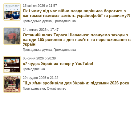
15 квітня 2026 о 21:57
Як і чому під час війни влада вирішила боротися з
«антисемітизмом» замість українофобії та рашизму?!
Громадська думка
,
Громадянська
14 лютого 2026 о 17:47
Останній шлях Тараса Шевченка: плануємо заходи з
нагоди 165 роковин з дня памʼяті та перепоховання в
Україні
Громадська думка
,
Громадянська
05 січня 2026 о 20:39
«7 чудес України» тепер у YouTube!
Громадянська
29 грудня 2025 о 21:22
"Що я/ми зробив/ли для України: підсумки 2026 року
Громадянська
,
Суспільство