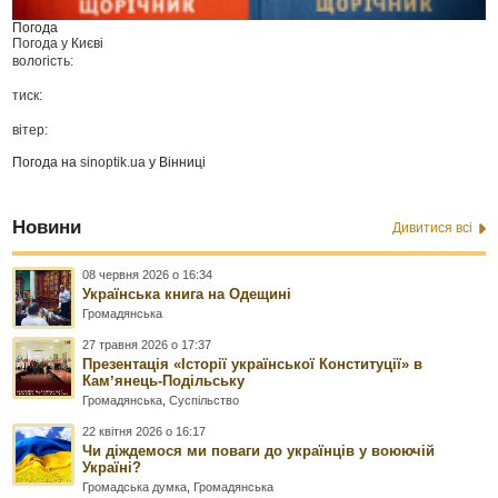
Погода
Погода у
Києві
вологість:
тиск:
вітер:
Погода на
sinoptik.ua
у Вінниці
Новини
Дивитися всі
08 червня 2026 о 16:34
Українська книга на Одещині
Громадянська
27 травня 2026 о 17:37
Презентація «Історії української Конституції» в
Камʼянець-Подільську
Громадянська
,
Суспільство
22 квітня 2026 о 16:17
Чи діждемося ми поваги до українців у воюючій
Україні?
Громадська думка
,
Громадянська