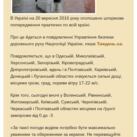
В Україні на 20 вересня 2016 року оголошено штормове
попередження практично по всій країні.
Про це йдеться в повідомленні Управління безпеки
дорожнього руху Нацполіції України, пише
Тиждень.ua.
Повідомляється, що в Одеській, Миколаївській,
Херсонській, Запорізькій, Кіровоградській,
Дніпропетровській, вдень і в Полтавській, Харківській,
Донецькій і Луганській областях очікуються сильні дощі,
місцями грози, град, пориви вітру 17-22 м/с.
Крім того, сьогодні вночі у Волинській, Рівненській,
Житомирській, Київській, Сумській, Чернігівській,
Черкаській і Полтавській областях місцями на ґрунті
заморозки від 0 до -3.
«За такої погоди водіям потрібно бути максимально
уважними та обережними за кермом. Не перевищуйте