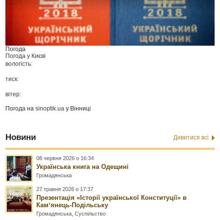
Погода
Погода у
Києві
вологість:
тиск:
вітер:
Погода на
sinoptik.ua
у Вінниці
Новини
Дивитися всі
08 червня 2026 о 16:34
Українська книга на Одещині
Громадянська
27 травня 2026 о 17:37
Презентація «Історії української Конституції» в
Камʼянець-Подільську
Громадянська
,
Суспільство