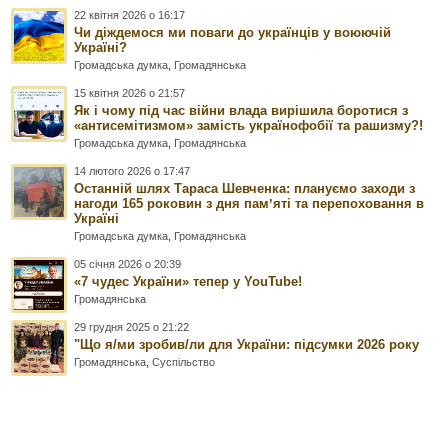
22 квітня 2026 о 16:17
Чи діждемося ми поваги до українців у воюючій
Україні?
Громадська думка
,
Громадянська
15 квітня 2026 о 21:57
Як і чому під час війни влада вирішила боротися з
«антисемітизмом» замість українофобії та рашизму?!
Громадська думка
,
Громадянська
14 лютого 2026 о 17:47
Останній шлях Тараса Шевченка: плануємо заходи з
нагоди 165 роковин з дня памʼяті та перепоховання в
Україні
Громадська думка
,
Громадянська
05 січня 2026 о 20:39
«7 чудес України» тепер у YouTube!
Громадянська
29 грудня 2025 о 21:22
"Що я/ми зробив/ли для України: підсумки 2026 року
Громадянська
,
Суспільство