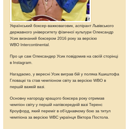
Український боксер-важковаговик, аспірант Львівського
державного університету фізичної культури Олександр
Усик визнаний боксером 2016 року за версією
WBO Intercontinental.
Про це сам Олександер Усик повідомив на своїй сторінці
в Instagram.
Нагадаємо, у вересні Усик виграв бій у поляка Кшиштофа
Гловацкі та став чемпіоном світу за версією WBO в
першій важкій вазі.
Основну нагороду кращого боксера року отримав
чемпіон світу у першій напівсередній вазі Теренс
Кроуфорд, який переміг в об’єднавчому бою за титул
чемпіона за версією WBC українця Віктора Постола.