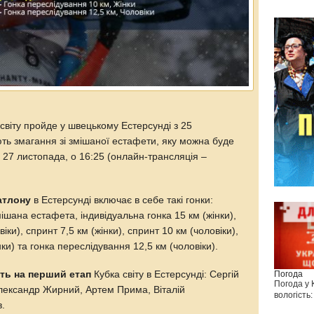
світу пройде у швецькому Естерсунді з 25
ть змагання зі змішаної естафети, яку можна буде
і, 27 листопада, о 16:25 (онлайн-трансляція –
атлону
в Естерсунді включає в себе такі гонки:
шана естафета, індивідуальна гонка 15 км (жінки),
іки), спринт 7,5 км (жінки), спринт 10 км (чоловіки),
ки) та гонка переслідування 12,5 км (чоловіки).
Погода
дуть на перший етап
Кубка світу в Естерсунді: Сергій
Погода у
лександр Жирний, Артем Прима, Віталій
вологість:
в.