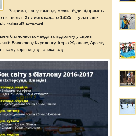
Зокрема, нашу команду можна буде підтримати
цієї неділі,
27 листопада
,
о 16:25
— у змішаній
ій змішаній естафеті.
мені біатлонної команди за підтримку у справі
сляцій В’ячеславу Кириленку, Ігорю Жданову, Арсену
ішньому керівництву телеканалу.