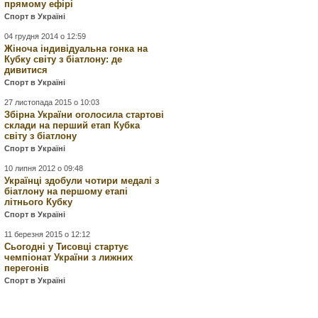
прямому ефірі
Спорт в Україні
04 грудня 2014 о 12:59
Жіноча індивідуальна гонка на
Кубку світу з біатлону: де
дивитися
Спорт в Україні
27 листопада 2015 о 10:03
Збірна України оголосила стартові
склади на перший етап Кубка
світу з біатлону
Спорт в Україні
10 липня 2012 о 09:48
Українці здобули чотири медалі з
біатлону на першому етапі
літнього Кубку
Спорт в Україні
11 березня 2015 о 12:12
Сьогодні у Тисовці стартує
чемпіонат України з лижних
перегонів
Спорт в Україні