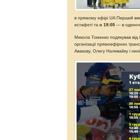
в прямому ефірі UA:Перший вже 
естафеті та
о 19:05
— в одиночн
Микола Томенко подякував від і
організації прямоефірних тран
Авакову, Олегу Наливайку і нин