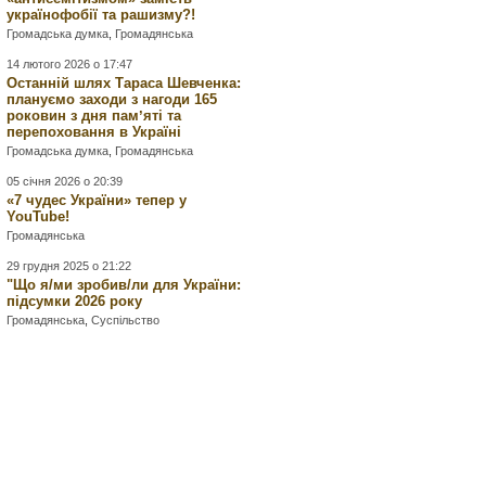
українофобії та рашизму?!
Громадська думка
,
Громадянська
14 лютого 2026 о 17:47
Останній шлях Тараса Шевченка:
плануємо заходи з нагоди 165
роковин з дня памʼяті та
перепоховання в Україні
Громадська думка
,
Громадянська
05 січня 2026 о 20:39
«7 чудес України» тепер у
YouTube!
Громадянська
29 грудня 2025 о 21:22
"Що я/ми зробив/ли для України:
підсумки 2026 року
Громадянська
,
Суспільство