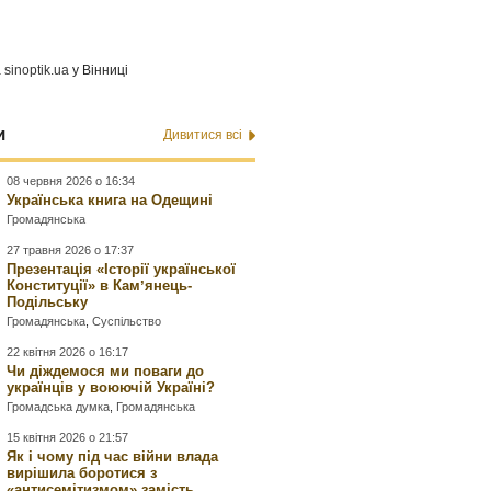
а
sinoptik.ua
у Вінниці
и
Дивитися всі
08 червня 2026 о 16:34
Українська книга на Одещині
Громадянська
27 травня 2026 о 17:37
Презентація «Історії української
Конституції» в Камʼянець-
Подільську
Громадянська
,
Суспільство
22 квітня 2026 о 16:17
Чи діждемося ми поваги до
українців у воюючій Україні?
Громадська думка
,
Громадянська
15 квітня 2026 о 21:57
Як і чому під час війни влада
вирішила боротися з
«антисемітизмом» замість