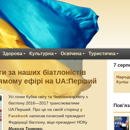
Здорова
Культурна
Освічена
Туристична
7 серп
и за наших біатлоністів
Народ
ямому ефірі на UA:Перший
Куліш
Усі гонки Кубка світу та Чемпіонату світу з
біатлону 2016—2017 транслюватиме
Пов’яз
UА:Перший. Про це на своїй сторінці
у
Facebook
написав почесний президент
Федерації біатлону, віце-президент НОКу
Микола Томенко.