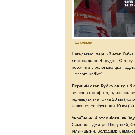
1tv.com.ua
Нагадаємо, перший етап Кубка 
листопада по 4 грудня. Стартую
побачити в ефірі вже цієї неділ
1tv.com.ua/live).
Перший етап Кубка світу з бі
змішана естафета, одиночна змі
індивідуальна гонка 20 км (чолов
гонка переслідування 10 км (жін
Українські біатлоністи, які ї
Семенов, Дмитро Підручний, О
Кільчицький, Володимр Семако