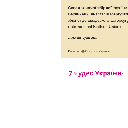
Склад жіночої збірної
України 
Варвинець, Анастасія Меркушина
збірної до шведського Естерсун
(International Biathlon Union).
«Рідна країна»
Розділи:
Спорт в Україні