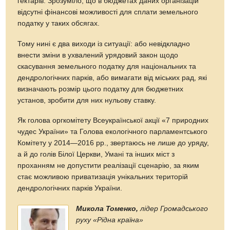
гектарів. Зрозуміло, що в бюджетах даних організацій
відсутні фінансові можливості для сплати земельного
податку у таких обсягах.
Тому нині є два виходи із ситуації: або невідкладно
внести зміни в ухвалений урядовий закон щодо
скасування земельного податку для національних та
дендрологічних парків, або вимагати від міських рад, які
визначають розмір цього податку для бюджетних
установ, зробити для них нульову ставку.
Як голова оргкомітету Всеукраїнської акції «7 природних
чудес України» та Голова екологічного парламентського
Комітету у 2014—2016 рр., звертаюсь не лише до уряду,
а й до голів Білої Церкви, Умані та інших міст з
проханням не допустити реалізації сценарію, за яким
стає можливою приватизація унікальних територій
дендрологічних парків України.
Микола Томенко,
лідер Громадського
руху «Рідна країна»