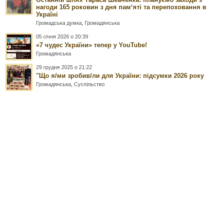
нагоди 165 роковин з дня памʼяті та перепоховання в
Україні
Громадська думка
,
Громадянська
05 січня 2026 о 20:39
«7 чудес України» тепер у YouTube!
Громадянська
29 грудня 2025 о 21:22
"Що я/ми зробив/ли для України: підсумки 2026 року
Громадянська
,
Суспільство