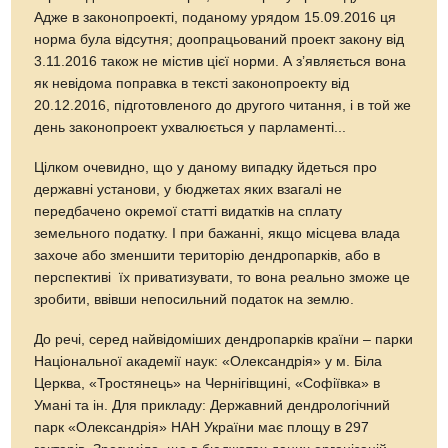
Адже в законопроекті, поданому урядом 15.09.2016 ця
норма була відсутня; доопрацьований проект закону від
3.11.2016 також не містив цієї норми. А з’являється вона
як невідома поправка в тексті законопроекту від
20.12.2016, підготовленого до другого читання, і в той же
день законопроект ухвалюється у парламенті...
Цілком очевидно, що у даному випадку йдеться про
державні установи, у бюджетах яких взагалі не
передбачено окремої статті видатків на сплату
земельного податку. І при бажанні, якщо місцева влада
захоче або зменшити територію дендропарків, або в
перспективі їх приватизувати, то вона реально зможе це
зробити, ввівши непосильний податок на землю.
До речі, серед найвідоміших дендропарків країни – парки
Національної академії наук: «Олександрія» у м. Біла
Церква, «Тростянець» на Чернігівщині, «Софіївка» в
Умані та ін. Для прикладу: Державний дендрологічний
парк «Олександрія» НАН України має площу в 297