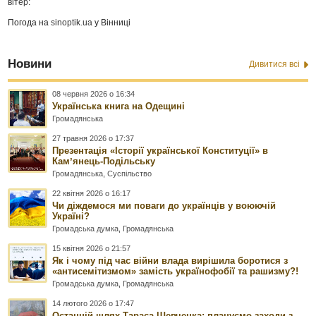
вітер:
Погода на
sinoptik.ua
у Вінниці
Новини
Дивитися всі
08 червня 2026 о 16:34
Українська книга на Одещині
Громадянська
27 травня 2026 о 17:37
Презентація «Історії української Конституції» в
Камʼянець-Подільську
Громадянська
,
Суспільство
22 квітня 2026 о 16:17
Чи діждемося ми поваги до українців у воюючій
Україні?
Громадська думка
,
Громадянська
15 квітня 2026 о 21:57
Як і чому під час війни влада вирішила боротися з
«антисемітизмом» замість українофобії та рашизму?!
Громадська думка
,
Громадянська
14 лютого 2026 о 17:47
Останній шлях Тараса Шевченка: плануємо заходи з