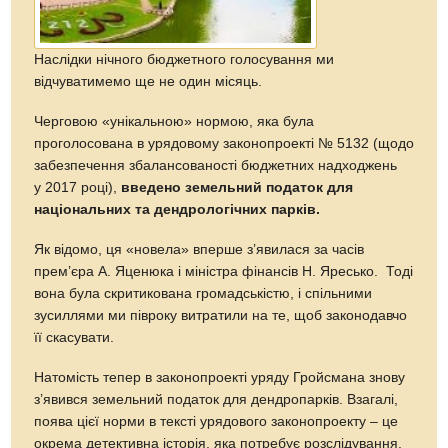
Наслідки нічного бюджетного голосування ми
відчуватимемо ще не один місяць.
Черговою «унікальною» нормою, яка була
проголосована в урядовому законопроекті № 5132 (щодо
забезпечення збалансованості бюджетних надходжень
у 2017 році),
введено земельний податок для
національних та дендрологічних парків.
Як відомо, ця «новела» вперше з’явилася за часів
прем’єра А. Яценюка і міністра фінансів Н. Яресько. Тоді
вона була скритикована громадськістю, і спільними
зусиллями ми півроку витратили на те, щоб законодавчо
її скасувати.
Натомість тепер в законопроекті уряду Гройсмана знову
з’явився земельний податок для дендропарків. Взагалі,
поява цієї норми в тексті урядового законопроекту – це
окрема детективна історія, яка потребує розслідування.