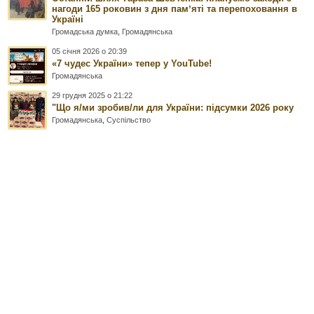
нагоди 165 роковин з дня памʼяті та перепоховання в
Україні
Громадська думка
,
Громадянська
05 січня 2026 о 20:39
«7 чудес України» тепер у YouTube!
Громадянська
29 грудня 2025 о 21:22
"Що я/ми зробив/ли для України: підсумки 2026 року
Громадянська
,
Суспільство