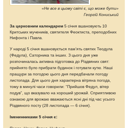
«Не все в цьому світі є, що може бути»
Георгій Кониський
За церковним календарем
5 січня вшановують 10
Критських мучеників, святителя Феоктиста, преподобних
Нифонта і Павла.
У народі 5 січня вшановується пам’ять святих Теодула
(Федула), Саторника та інших. З цього дня уже
розпочиналась активна підготовка до Різдвяних свят:
прийнято було прибрати будинок і готувати кутю. Наші
пращури за погодою цього дня передбачали погоду
листопада. Для цього дня характерна вітряна погода,
тому в минулі часи говорили: “Прийшов Федул, вітер
подув”, що вказувало на хороший урожай. Сприятливою
ознакою для врожаю вважаються ясні дні під час усього
Різдвяного посту (28 листопада — 6 січня).
Іменинниками 5 січня є: