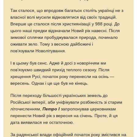
Так сталося, що впродовж багатьох століть українці не з
власної волі мусили відмовлятися від своїх традицій.
Вперше це сталося після християнізації у 988 році. До
цього наші предки відзначали Новий рік навесні. Після
зимової сплячки пробуджувалася природа, починало
оживати зело. Тому з весною дайбожичі і
пов’язували Новолітування.
І в цьому був сенс. Адже й досі з новоріччям ми
пов’язуємо швидкий прихід теплого сезону. Після
хрещення Русі, початок року перенесли на осінь —
вересень. Однак і це ще був не кінець.
Після переходу більшості українських земель до
Російської імперії, аби уніфікувати розбіжність зі старим
літочисленням,
Петро І
запропонував церковникам
перенести Новий рік з вересня на січень. Проте, й ця
дата виявилася не остаточною.
За радянської влади офіційний початок року змістився на