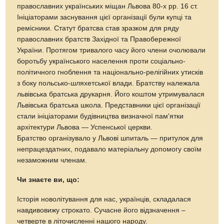
православних українських міщан Львова 80-х рр. 16 ст.
Ініціаторами заснування цієї організації були купці та
ремісники. Статут братсва став зразком для ряду
православних братств Західної та Правобережної
України. Протягом тривалого часу його члени очолювали
боротьбу українського населення проти соціально-
політичного гноблення та національно-релігійних утисків
з боку польсько-шляхетської влади. Братству належала
львівська братська друкарня. Його коштом утримувалася
Львівська братська школа. Представники цієї організації
стали ініціаторами будівництва визначної пам'ятки
архітектури Львова — Успенської церкви.
Братство організувало у Львові шпиталь — притулок для
непрацездатних, подавало матеріальну допомогу своїм
незаможним членам.
Чи знаєте ви, що:
Історія новолітування для нас, українців, складалася
навдивовижу строкато. Сучасне його відзначення –
четверте в літочисленні нашого народу.