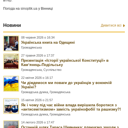
вітер:
Погода на
sinoptik.ua
у Вінниці
Новини
Дивитися всі
08 червня 2026 о 16:34
Українська книга на Одещині
Громадянська
27 травня 2026 о 17:37
Презентація «Історії української Конституції» в
Камʼянець-Подільську
Громадянська
,
Суспільство
22 квітня 2026 о 16:17
Чи діждемося ми поваги до українців у воюючій
Україні?
Громадська думка
,
Громадянська
15 квітня 2026 о 21:57
Як і чому під час війни влада вирішила боротися з
«антисемітизмом» замість українофобії та рашизму?!
Громадська думка
,
Громадянська
14 лютого 2026 о 17:47
Останній шлях Тараса Шевченка: плануємо заходи з