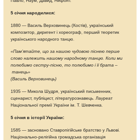
Павло, Наум, Давид, Нифонт.
5 січня народилися:
1880 — Василь Верховинець (Костів), український
композитор, диригент і хореограф, перший теоретик
українського народного танцю.
«Пам’ятайте, що за нашою чудовою піснею перше
слово належить нашому народному танцю. Коли ми
полюбимо сестру-пісню, то полюбимо і її брата –
танець»
(Василь Верховинець)
1935 — Микола Шудря, український письменник,
сценарист, публіцист, літературознавець. Лауреат
Національної премії України ім. Т. Шевченка.
5 січня в історії України:
1585 — засновано Ставропігійське братство у Львові.
Національно-релігійна громадська організація