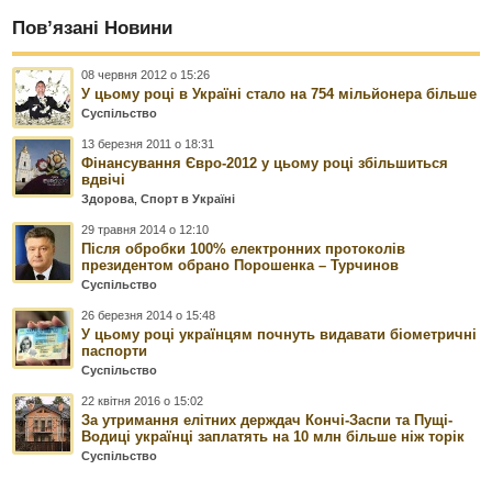
Пов’язані Новини
08 червня 2012 о 15:26
У цьому році в Україні стало на 754 мільйонера більше
Суспільство
13 березня 2011 о 18:31
Фінансування Євро-2012 у цьому році збільшиться
вдвічі
Здорова
,
Спорт в Україні
29 травня 2014 о 12:10
Після обробки 100% електронних протоколів
президентом обрано Порошенка – Турчинов
Суспільство
26 березня 2014 о 15:48
У цьому році українцям почнуть видавати біометричні
паспорти
Суспільство
22 квітня 2016 о 15:02
За утримання елітних держдач Кончі-Заспи та Пущі-
Водиці українці заплатять на 10 млн більше ніж торік
Суспільство