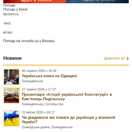
Погода
Погода у
Києві
вологість:
тиск:
вітер:
Погода на
sinoptik.ua
у Вінниці
Новини
Дивитися всі
08 червня 2026 о 16:34
Українська книга на Одещині
Громадянська
27 травня 2026 о 17:37
Презентація «Історії української Конституції» в
Камʼянець-Подільську
Громадянська
,
Суспільство
22 квітня 2026 о 16:17
Чи діждемося ми поваги до українців у воюючій
Україні?
Громадська думка
,
Громадянська