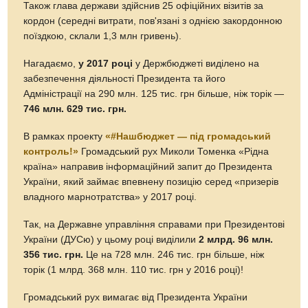
Також глава держави здійснив 25 офіційних візитів за
кордон (середні витрати, пов'язані з однією закордонною
поїздкою, склали 1,3 млн гривень).
Нагадаємо,
у 2017 році
у Держбюджеті виділено на
забезпечення діяльності Президента та його
Адміністрації на 290 млн. 125 тис. грн більше, ніж торік —
746 млн. 629 тис. грн.
В рамках проекту
«#Нашбюджет — під громадський
контроль!»
Громадський рух Миколи Томенка «Рідна
країна» направив інформаційний запит до Президента
України, який займає впевнену позицію серед «призерів
владного марнотратства» у 2017 році.
Так, на Державне управління справами при Президентові
України (ДУСю) у цьому році виділили
2 млрд. 96 млн.
356 тис. грн.
Це на 728 млн. 246 тис. грн більше, ніж
торік (1 млрд. 368 млн. 110 тис. грн у 2016 році)!
Громадський рух вимагає від Президента України