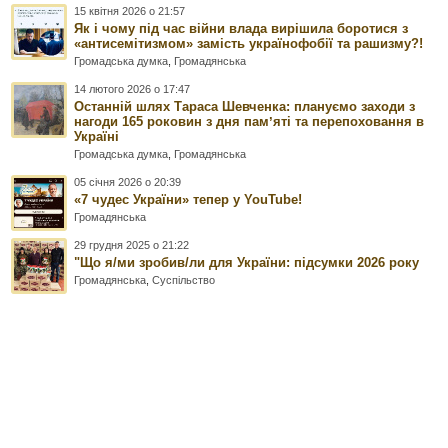
15 квітня 2026 о 21:57
Як і чому під час війни влада вирішила боротися з
«антисемітизмом» замість українофобії та рашизму?!
Громадська думка
,
Громадянська
14 лютого 2026 о 17:47
Останній шлях Тараса Шевченка: плануємо заходи з
нагоди 165 роковин з дня памʼяті та перепоховання в
Україні
Громадська думка
,
Громадянська
05 січня 2026 о 20:39
«7 чудес України» тепер у YouTube!
Громадянська
29 грудня 2025 о 21:22
"Що я/ми зробив/ли для України: підсумки 2026 року
Громадянська
,
Суспільство