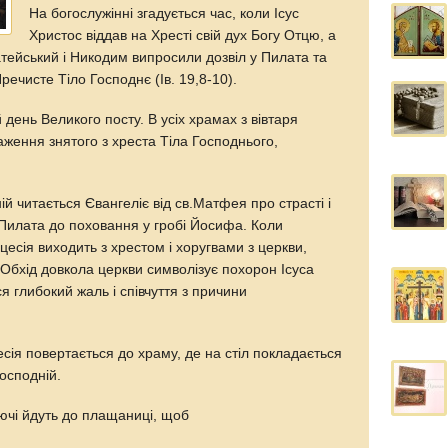
На богослужінні згадується час, коли Ісус
Христос віддав на Хресті свій дух Богу Отцю, а
тейський і Никодим випросили дозвіл у Пилата та
речисте Тіло Господнє (Ів. 19,8-10).
 день Великого посту. В усіх храмах з вівтаря
ення знятого з хреста Тіла Господнього,
й читається Євангеліє від св.Матфея про страсті і
у Пилата до поховання у гробі Йосифа. Коли
цесія виходить з хрестом і хоругвами з церкви,
бхід довкола церкви символізує похорон Ісуса
я глибокий жаль і співчуття з причини
ія повертається до храму, де на стіл покладається
осподній.
уючі йдуть до плащаниці, щоб