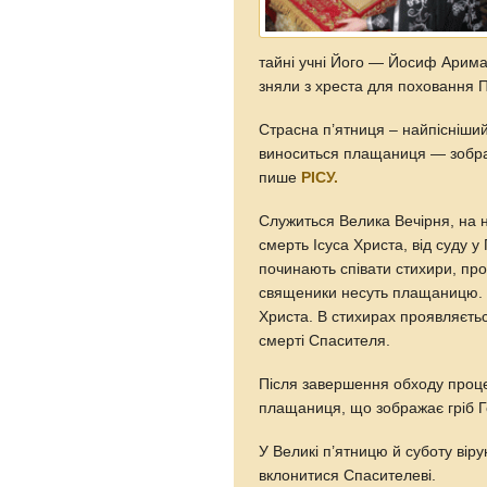
тайні учні Його — Йосиф Арима
зняли з хреста для поховання П
Страсна п’ятниця – найпісніший
виноситься плащаниця — зображ
пише
РІСУ.
Служиться Велика Вечірня, на ні
смерть Ісуса Христа, від суду 
починають співати стихири, про
священики несуть плащаницю. О
Христа. В стихирах проявляєтьс
смерті Спасителя.
Після завершення обходу процес
плащаниця, що зображає гріб Г
У Великі п’ятницю й суботу вір
вклонитися Спасителеві.