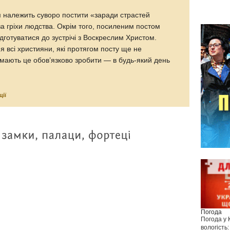
м належить суворо постити «заради страстей
 за гріхи людства. Окрім того, посиленим постом
дготуватися до зустрічі з Воскреслим Христом.
 всі християни, які протягом посту ще не
 мають це обов’язково зробити — в будь-який день
ції
Погода
Погода у
вологість: