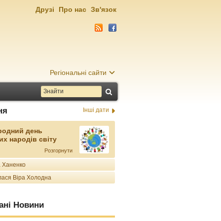
Друзі
Про нас
Зв'язок
Регіональні сайти
ня
Інші дати
родний день
их народів світу
Розгорнути
 Ханенко
ася Віра Холодна
ані Новини