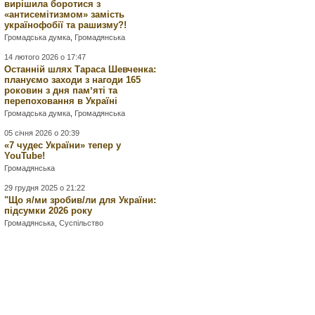
вирішила боротися з
«антисемітизмом» замість
українофобії та рашизму?!
Громадська думка
,
Громадянська
14 лютого 2026 о 17:47
Останній шлях Тараса Шевченка:
плануємо заходи з нагоди 165
роковин з дня памʼяті та
перепоховання в Україні
Громадська думка
,
Громадянська
05 січня 2026 о 20:39
«7 чудес України» тепер у
YouTube!
Громадянська
29 грудня 2025 о 21:22
"Що я/ми зробив/ли для України:
підсумки 2026 року
Громадянська
,
Суспільство