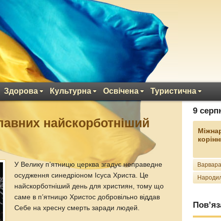
Здорова
Культурна
Освічена
Туристична
9 серп
лавних найскорботніший
Міжна
корінн
У Велику п’ятницю церква згадує неправедне
Варвара
осудження синедріоном Ісуса Христа. Це
Народил
найскорботніший день для християн, тому що
саме в п’ятницю Христос добровільно віддав
Пов’яз
Себе на хресну смерть заради людей.