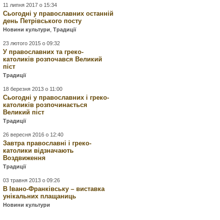
11 липня 2017 о 15:34
Сьогодні у православних останній
день Петрівського посту
Новини культури
,
Традиції
23 лютого 2015 о 09:32
У православних та греко-
католиків розпочався Великий
піст
Традиції
18 березня 2013 о 11:00
Сьогодні у православних і греко-
католиків розпочинається
Великий піст
Традиції
26 вересня 2016 о 12:40
Завтра православні і греко-
католики відзначають
Воздвиження
Традиції
03 травня 2013 о 09:26
В Івано-Франківську – виставка
унікальних плащаниць
Новини культури