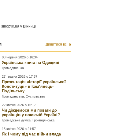
а
sinoptik.ua
у Вінниці
и
Дивитися всі
08 червня 2026 о 16:34
Українська книга на Одещині
Громадянська
27 травня 2026 о 17:37
Презентація «Історії української
Конституції» в Камʼянець-
Подільську
Громадянська
,
Суспільство
22 квітня 2026 о 16:17
Чи діждемося ми поваги до
українців у воюючій Україні?
Громадська думка
,
Громадянська
15 квітня 2026 о 21:57
Як і чому під час війни влада