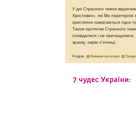
У дні Страсного тижня віруючи
Христових», які Він перетерпів
християни намагаються гідно пі
Також протягом Страсного тижня
сповідалися і не причащалися,
зранку, окрім п’ятниці.
Розділи:
Новини культури
Тради