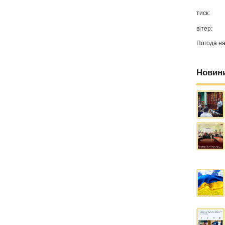
тиск:
вітер:
Погода н
Новин