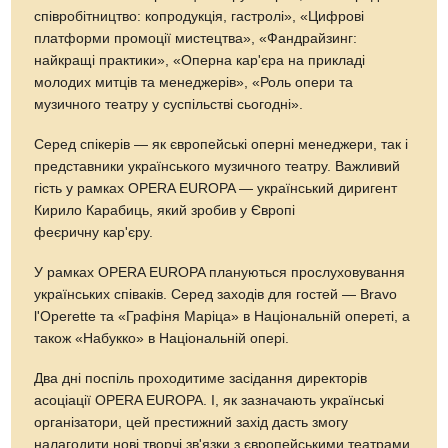
співробітництво: копродукція, гастролі», «Цифрові
платформи промоції мистецтва», «Фандрайзинг:
найкращі практики», «Оперна кар'єра на прикладі
молодих митців та менеджерів», «Роль опери та
музичного театру у суспільстві сьогодні».
Серед спікерів — як європейські оперні менеджери, так і
представники українського музичного театру. Важливий
гість у рамках OPERA EUROPA — український диригент
Кирило Карабиць, який зробив у Європі
феєричну кар'єру.
У рамках OPERA EUROPA плануються прослуховування
українських співаків. Серед заходів для гостей — Bravo
l'Operette та «Графіня Маріца» в Національній опереті, а
також «Набукко» в Національній опері.
Два дні поспіль проходитиме засідання директорів
асоціації OPERA EUROPA. І, як зазначають українські
організатори, цей престижний захід дасть змогу
налагодити нові творчі зв'язки з європейськими театрами,