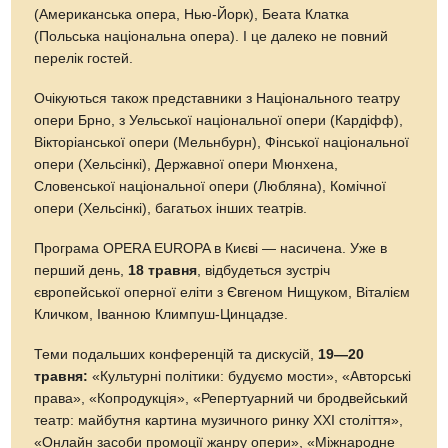
(Американська опера, Нью-Йорк), Беата Клатка
(Польська національна опера). І це далеко не повний
перелік гостей.
Очікуються також представники з Національного театру
опери Брно, з Уельської національної опери (Кардіфф),
Вікторіанської опери (Мельнбурн), Фінської національної
опери (Хельсінкі), Державної опери Мюнхена,
Словенської національної опери (Любляна), Комічної
опери (Хельсінкі), багатьох інших театрів.
Програма OPERA EUROPA в Києві — насичена. Уже в
перший день,
18 травня
, відбудеться зустріч
європейської оперної еліти з Євгеном Нищуком, Віталієм
Кличком, Іванною Климпуш-Цинцадзе.
Теми подальших конференцій та дискусій,
19—20
травня:
«Культурні політики: будуємо мости», «Авторські
права», «Копродукція», «Репертуарний чи бродвейський
театр: майбутня картина музичного ринку ХХІ століття»,
«Онлайн засоби промоції жанру опери», «Міжнародне