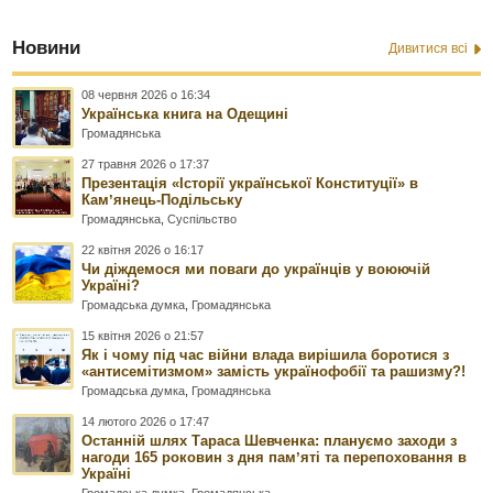
Новини
Дивитися всі
08 червня 2026 о 16:34
Українська книга на Одещині
Громадянська
27 травня 2026 о 17:37
Презентація «Історії української Конституції» в
Камʼянець-Подільську
Громадянська
,
Суспільство
22 квітня 2026 о 16:17
Чи діждемося ми поваги до українців у воюючій
Україні?
Громадська думка
,
Громадянська
15 квітня 2026 о 21:57
Як і чому під час війни влада вирішила боротися з
«антисемітизмом» замість українофобії та рашизму?!
Громадська думка
,
Громадянська
14 лютого 2026 о 17:47
Останній шлях Тараса Шевченка: плануємо заходи з
нагоди 165 роковин з дня памʼяті та перепоховання в
Україні
Громадська думка
,
Громадянська