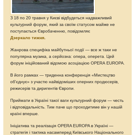
З 18 по 20 травня у Києві відбудеться надважливий
культурний форум, який за своїм статусом майже не
поступається Євробаченню, повідомляє
Дзеркало тижня.
Жанрова специфіка майбутньої події — все ж таки не
популярна музика, а серйозна: опера, оперета. Цей
форум ініційований відомою асоціацією OPERA EUROPA.
В його рамках — триденна конференція «Мистецтво
об'єднує» з участю найвідоміших оперних продюсерів,
режисерів та диригентів Європи.
Приймати в Україні такої ваги культурний форум — честь
і відповідальність. Тим паче що проходитиме він у нашій
країні вперше.
Ініціатива та реалізація OPERA EUROPA в Україні —
стратегія і тактика насамперед Київського Національного