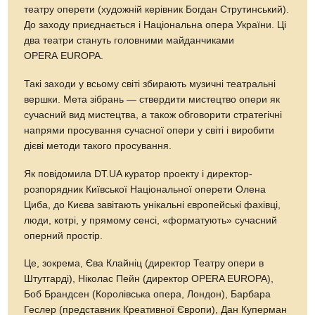
театру оперети (художній керівник Богдан Струтинський).
До заходу приєднається і Національна опера України. Ці
два театри стануть головними майданчиками
OPERA EUROPA.
Такі заходи у всьому світі збирають музичні театральні
вершки. Мета зібрань — ствердити мистецтво опери як
сучасний вид мистецтва, а також обговорити стратегічні
напрями просування сучасної опери у світі і виробити
дієві методи такого просування.
Як повідомила DT.UA куратор проекту і директор-
розпорядник Київської Національної оперети Олена
Циба, до Києва завітають унікальні європейські фахівці,
люди, котрі, у прямому сенсі, «форматують» сучасний
оперний простір.
Це, зокрема, Єва Клайніц (директор Театру опери в
Штутгарді), Ніколас Пейн (директор OPERA EUROPA),
Боб Брандсен (Королівська опера, Лондон), Барбара
Геслер (представник Креативної Європи), Дан Куперман