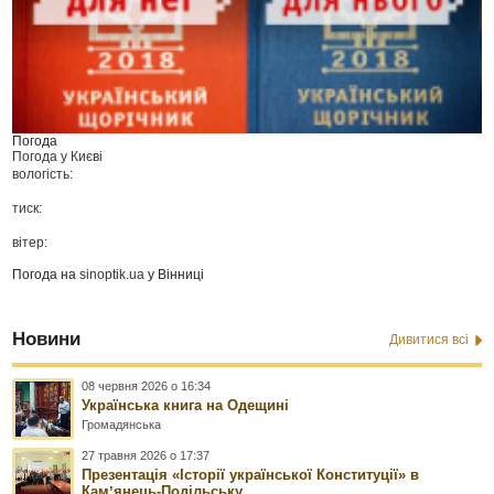
Погода
Погода у
Києві
вологість:
тиск:
вітер:
Погода на
sinoptik.ua
у Вінниці
Новини
Дивитися всі
08 червня 2026 о 16:34
Українська книга на Одещині
Громадянська
27 травня 2026 о 17:37
Презентація «Історії української Конституції» в
Камʼянець-Подільську