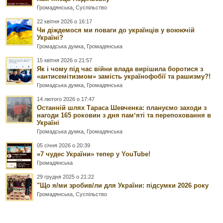
Громадянська
,
Суспільство
22 квітня 2026 о 16:17
Чи діждемося ми поваги до українців у воюючій
Україні?
Громадська думка
,
Громадянська
15 квітня 2026 о 21:57
Як і чому під час війни влада вирішила боротися з
«антисемітизмом» замість українофобії та рашизму?!
Громадська думка
,
Громадянська
14 лютого 2026 о 17:47
Останній шлях Тараса Шевченка: плануємо заходи з
нагоди 165 роковин з дня памʼяті та перепоховання в
Україні
Громадська думка
,
Громадянська
05 січня 2026 о 20:39
«7 чудес України» тепер у YouTube!
Громадянська
29 грудня 2025 о 21:22
"Що я/ми зробив/ли для України: підсумки 2026 року
Громадянська
,
Суспільство