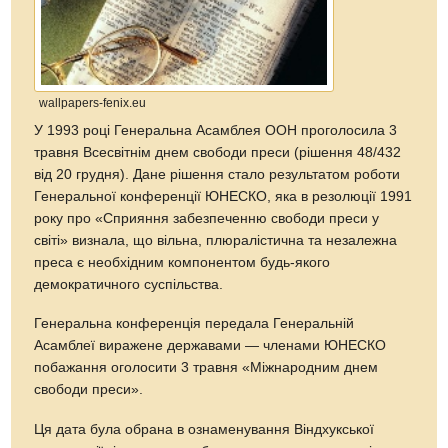
wallpapers-fenix.eu
У 1993 році Генеральна Асамблея ООН проголосила 3
травня Всесвітнім днем свободи преси (рішення 48/432
від 20 грудня). Дане рішення стало результатом роботи
Генеральної конференції ЮНЕСКО, яка в резолюції 1991
року про «Сприяння забезпеченню свободи преси у
світі» визнала, що вільна, плюралістична та незалежна
преса є необхідним компонентом будь-якого
демократичного суспільства.
Генеральна конференція передала Генеральній
Асамблеї виражене державами — членами ЮНЕСКО
побажання оголосити 3 травня «Міжнародним днем
свободи преси».
Ця дата була обрана в ознаменування Віндхукської