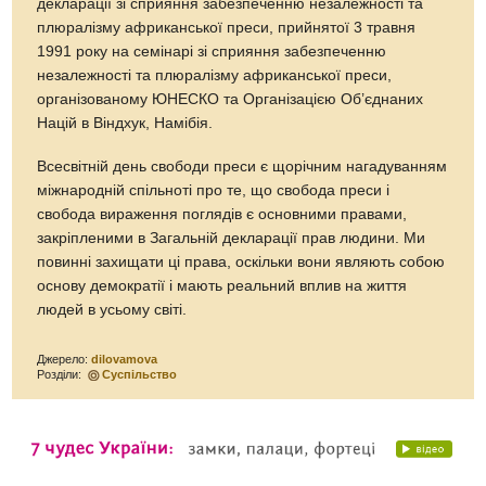
декларації зі сприяння забезпеченню незалежності та
плюралізму африканської преси, прийнятої 3 травня
1991 року на семінарі зі сприяння забезпеченню
незалежності та плюралізму африканської преси,
організованому ЮНЕСКО та Організацією Об’єднаних
Націй в Віндхук, Намібія.
Всесвітній день свободи преси є щорічним нагадуванням
міжнародній спільноті про те, що свобода преси і
свобода вираження поглядів є основними правами,
закріпленими в Загальній декларації прав людини. Ми
повинні захищати ці права, оскільки вони являють собою
основу демократії і мають реальний вплив на життя
людей в усьому світі.
Джерело:
dilovamova
Розділи:
Суспільство