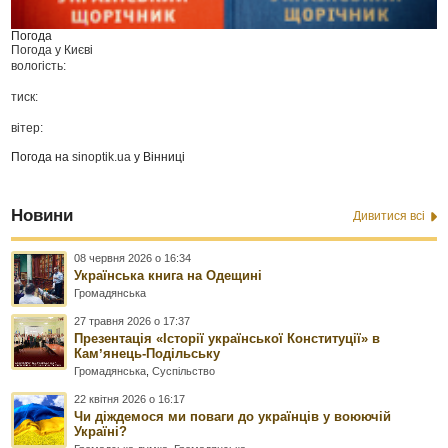
Погода
Погода у
Києві
вологість:
тиск:
вітер:
Погода на
sinoptik.ua
у Вінниці
Новини
Дивитися всі
08 червня 2026 о 16:34
Українська книга на Одещині
Громадянська
27 травня 2026 о 17:37
Презентація «Історії української Конституції» в
Камʼянець-Подільську
Громадянська
,
Суспільство
22 квітня 2026 о 16:17
Чи діждемося ми поваги до українців у воюючій
Україні?