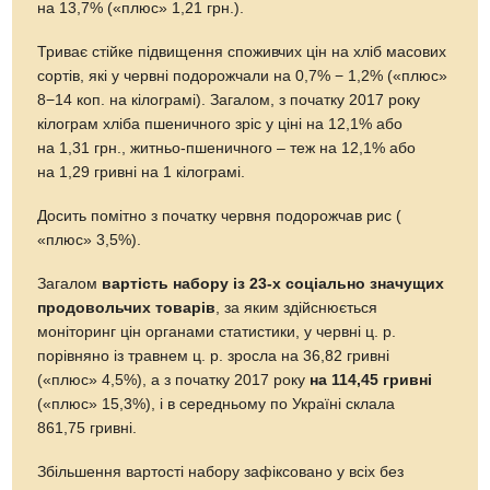
на 13,7% («плюс» 1,21 грн.).
Триває стійке підвищення споживчих цін на
хліб масових
сортів, які у червні подорожчали на 0,7% − 1,2% («плюс»
8−14 коп. на кілограмі). Загалом, з початку 2017 року
кілограм хліба пшеничного зріс у ціні на 12,1% або
на 1,31 грн., житньо-пшеничного – теж на 12,1% або
на 1,29 гривні на 1 кілограмі.
Досить помітно з початку червня подорожчав рис (
«плюс» 3,5%).
Загалом
вартість набору із 23-х соціально значущих
продовольчих товарів
, за яким здійснюється
моніторинг цін органами статистики, у червні ц. р.
порівняно із травнем ц. р. зросла на 36,82 гривні
(«плюс» 4,5%), а з початку 2017 року
на 114,45 гривні
(«плюс» 15,3%), і в середньому по Україні склала
861,75 гривні.
Збільшення вартості набору зафіксовано у всіх без