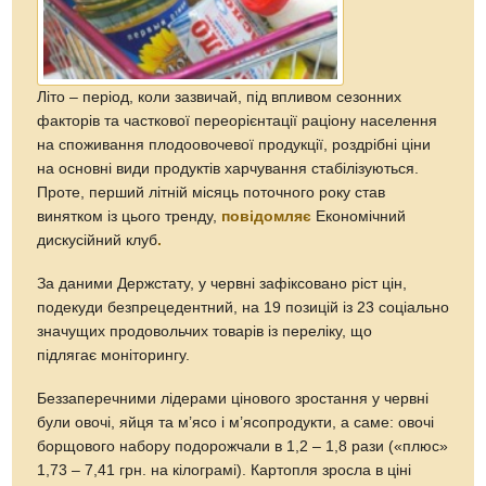
Літо – період, коли зазвичай, під впливом сезонних
факторів та часткової переорієнтації раціону населення
на споживання плодоовочевої продукції, роздрібні ціни
на основні види продуктів харчування стабілізуються.
Проте, перший літній місяць поточного року став
винятком із цього тренду,
повідомляє
Економічний
дискусійний клуб
.
За даними Держстату, у червні зафіксовано ріст цін,
подекуди безпрецедентний, на 19 позицій із 23 соціально
значущих продовольчих товарів із переліку, що
підлягає моніторингу.
Беззаперечними лідерами цінового зростання у червні
були овочі, яйця та м’ясо і м’ясопродукти, а саме: овочі
борщового набору подорожчали в 1,2 – 1,8 рази («плюс»
1,73 – 7,41 грн. на кілограмі). Картопля зросла в ціні