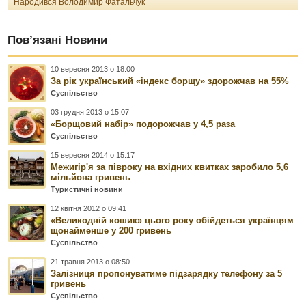
Народився Володимир Фатальчук
Пов’язані Новини
10 вересня 2013 о 18:00
За рік український «індекс борщу» здорожчав на 55%
Суспільство
03 грудня 2013 о 15:07
«Борщовий набір» подорожчав у 4,5 раза
Суспільство
15 вересня 2014 о 15:17
Межигір'я за півроку на вхідних квитках заробило 5,6
мільйона гривень
Туристичні новини
12 квітня 2012 о 09:41
«Великодній кошик» цього року обійдеться українцям
щонайменше у 200 гривень
Суспільство
21 травня 2013 о 08:50
Залізниця пропонуватиме підзарядку телефону за 5
гривень
Суспільство