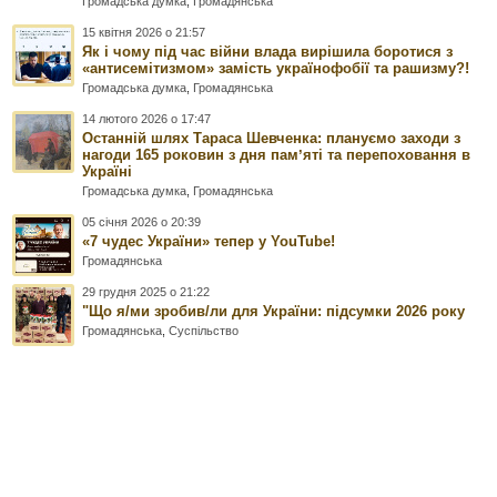
Громадська думка
,
Громадянська
15 квітня 2026 о 21:57
Як і чому під час війни влада вирішила боротися з
«антисемітизмом» замість українофобії та рашизму?!
Громадська думка
,
Громадянська
14 лютого 2026 о 17:47
Останній шлях Тараса Шевченка: плануємо заходи з
нагоди 165 роковин з дня памʼяті та перепоховання в
Україні
Громадська думка
,
Громадянська
05 січня 2026 о 20:39
«7 чудес України» тепер у YouTube!
Громадянська
29 грудня 2025 о 21:22
"Що я/ми зробив/ли для України: підсумки 2026 року
Громадянська
,
Суспільство