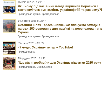
15 квітня 2026 о 21:57
Як і чому під час війни влада вирішила боротися з
«антисемітизмом» замість українофобії та рашизму?!
Громадська думка
,
Громадянська
14 лютого 2026 о 17:47
Останній шлях Тараса Шевченка: плануємо заходи з
нагоди 165 роковин з дня памʼяті та перепоховання в
Україні
Громадська думка
,
Громадянська
05 січня 2026 о 20:39
«7 чудес України» тепер у YouTube!
Громадянська
29 грудня 2025 о 21:22
"Що я/ми зробив/ли для України: підсумки 2026 року
Громадянська
,
Суспільство