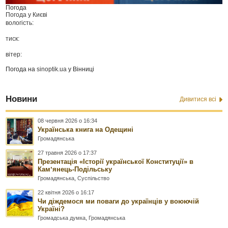
Погода
Погода у
Києві
вологість:
тиск:
вітер:
Погода на
sinoptik.ua
у Вінниці
Новини
Дивитися всі
08 червня 2026 о 16:34
Українська книга на Одещині
Громадянська
27 травня 2026 о 17:37
Презентація «Історії української Конституції» в
Камʼянець-Подільську
Громадянська
,
Суспільство
22 квітня 2026 о 16:17
Чи діждемося ми поваги до українців у воюючій
Україні?
Громадська думка
,
Громадянська