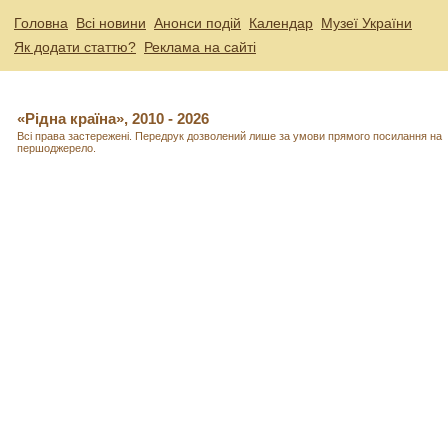
Головна
Всі новини
Анонси подій
Календар
Музеї України
Як додати статтю?
Реклама на сайті
«Рідна країна», 2010 - 2026
Всі права застережені. Передрук дозволений лише за умови прямого посилання на
першоджерело.