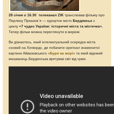
28 січня о 16.30 телеканал ZIK
транслював фільму про
Перлину Приазов`я — курортне місто
Бердянськ
з
циклу
«7 чудес України: історичні міста та містечка».
Тепер фільм можна переглянути в мережі.
Ви дізнаєтесь, який інтелектуальний осередок міста
схожий на Хогвордс, де побачити оригінал знаменитої
картини Айвазовського «
Буря на морі
» та який відомий
мешканець Бердянська врятував світ від чуми.