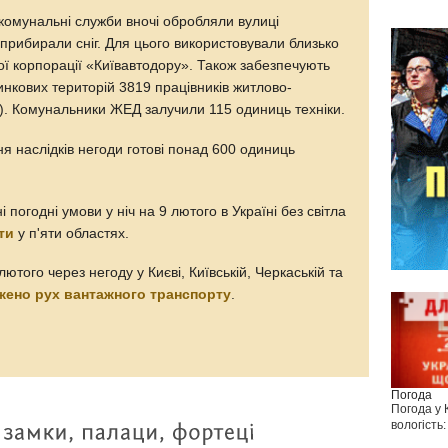
 комунальні служби вночі обробляли вулиці
рибирали сніг. Для цього використовували близько
ої корпорації «Київавтодору». Також забезпечують
нкових територій 3819 працівників житлово-
). Комунальники ЖЕД залучили 115 одиниць техніки.
я наслідків негоди готові понад 600 одиниць
 погодні умови у ніч на 9 лютого в Україні без світла
ти
у п'яти областях.
ютого через негоду у Києві, Київській, Черкаській та
жено рух вантажного транспорту
.
Погода
Погода у
вологість: