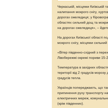
Черкаській, місцями Київській та
налипання мокрого снігу, хуртов
дорогах ожеледиця; у Кіровоград
областях сильний дощ та мокрий
на дорогах ожеледиця», – йдеть
На дорогах Київської області п
мокрого снігу, місцями сильний 
«Вітер південно-східний з перех
Лівобережжі окремі пориви 15-2
Температура в західних областях
території від 2 градусів морозу 
градусів тепла.
Українців попереджають, що та
припинення руху транспорту на 
електричних мереж, комунально
(крім південних).