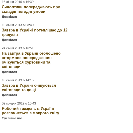
16 січня 2016 о 16:39
Синоптики попереджають про
складні погодні умови
Довкілля
15 січня 2013 о 08:40
Завтра в Україні потеплішає до 12
градусів
Довкілля
24 січня 2013 о 16:51
На завтра в Україні оголошено
штормове попередження:
очікуються хуртовини та
снігопади
Довкілля
18 січня 2013 о 14:15
Завтра в Україні очікуються
снігопади та дощі
Довкілля
02 грудня 2012 о 10:43
Робочий тиждень в Україні
розпочнеться з мокрого снігу
Суспільство