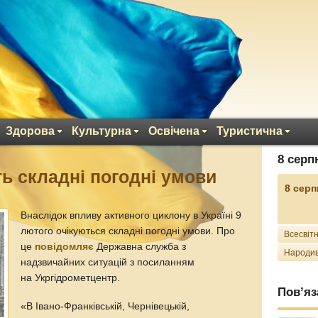
Здорова
Культурна
Освічена
Туристична
8 серп
ть складні погодні умови
8 серп
Внаслідок впливу активного циклону в Україні 9
лютого очікуються складні погодні умови. Про
Всесвітн
це
повідомляє
Державна служба з
Народив
надзвичайних ситуацій з посиланням
на Укргідрометцентр.
Пов’яз
«В Івано-Франківській, Чернівецькій,