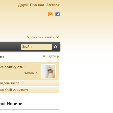
Друзі
Про нас
Зв'язок
Регіональні сайти
ня
Інші дати
ня святкують:
Розгорнути
ій день кішок
ся Юрій Федькович
ані Новини