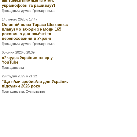
«антисемітизмом» замість
українофобії та рашизму?!
Громадська думка
,
Громадянська
14 лютого 2026 о 17:47
Останній шлях Тараса Шевченка:
плануємо заходи з нагоди 165
роковин з дня памʼяті та
перепоховання в Україні
Громадська думка
,
Громадянська
05 січня 2026 о 20:39
«7 чудес України» тепер у
YouTube!
Громадянська
29 грудня 2025 о 21:22
"Що я/ми зробив/ли для України:
підсумки 2026 року
Громадянська
,
Суспільство