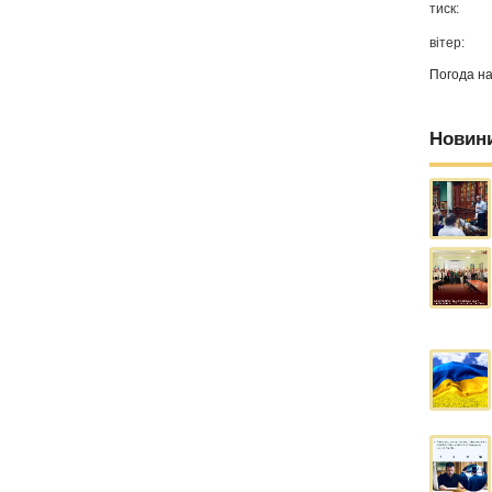
тиск:
вітер:
Погода н
Новин