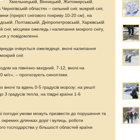
Хмельницькій, Вінницькій, Житомирській,
 Чернігівській областях – сильний сніг, мокрий сніг,
ини (приріст снігового покриву 10-20 см), на
ській, Полтавській, Дніпропетровській, Харківській
 сніг, місцями ожеледь і налипання мокрого снігу,
ся у повідомленні.
одекуди очікується ожеледиця, вночі налипання
мокрий сніг.
одом на північно-західний, 7-12, вночі на
0 м/с», – прогнозують синоптики.
 вночі та вдень 0-5 градусів морозу; на решті
до 3 градусів тепла, на півдні країни 1-6
кі погодні умови можуть призвести до порушення та
окремих ділянках доріг і вулиць, роботи
го господарства у більшості областей країни