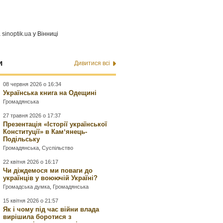
а
sinoptik.ua
у Вінниці
и
Дивитися всі
08 червня 2026 о 16:34
Українська книга на Одещині
Громадянська
27 травня 2026 о 17:37
Презентація «Історії української
Конституції» в Камʼянець-
Подільську
Громадянська
,
Суспільство
22 квітня 2026 о 16:17
Чи діждемося ми поваги до
українців у воюючій Україні?
Громадська думка
,
Громадянська
15 квітня 2026 о 21:57
Як і чому під час війни влада
вирішила боротися з