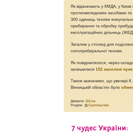
Як відзначають у КМДА, у Києві
протиожеледними засобами та п
300 одиниць техніки комунальн
прибирання та обробку прибуди
експлуатаційних дільниць (ЖЕД
Загалом у столиці для подоланн
снігоприбиральної техніки.
Як повідомлялося, через складні
залишилися
152 населені пунк
Також зазначимо, що увечері 8 л
Вінницькій областях було
обме
Джерело:
112.ua
Розділи:
Суспільство