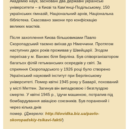
Академію наук, засновані два державні українські
університети – в Києві та Кам’янці-Подільському, 150
українських гімназій, Національний архів, Національна
бібліотека. Скасовано закони про конфіскацію
великих маєтків.
Після захоплення Києва більшовиками Павло
Скоропадський таємно виїхав до Німеччини. Протягом
наступних двох років проживав у Швейцарії. Згодом
переїхав у м. Ванзеє біля Берліна. Був співорганізатором
багатьох філій гетьманських осередків у світі. За
сприяння Скоропадського у 1926 році було створено
Український науковий інститут при Берлінському
університеті. Помер квітні 1945 року у Баварії, похований
у місті Меттен. Загинув він випадковою і безглуздою
смертю. У квітні 1945 р., їдучи машиною, потрапив під
бомбардування авіацією союзників. Був поранений і
через кілька днів
помер.
(Джерело:
http://dovidka.biz.ua/pavlo-
skoropadskiy-tsikavi-fakti/
)