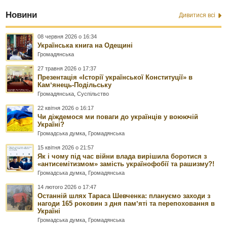
Новини
Дивитися всі
08 червня 2026 о 16:34
Українська книга на Одещині
Громадянська
27 травня 2026 о 17:37
Презентація «Історії української Конституції» в
Камʼянець-Подільську
Громадянська
,
Суспільство
22 квітня 2026 о 16:17
Чи діждемося ми поваги до українців у воюючій
Україні?
Громадська думка
,
Громадянська
15 квітня 2026 о 21:57
Як і чому під час війни влада вирішила боротися з
«антисемітизмом» замість українофобії та рашизму?!
Громадська думка
,
Громадянська
14 лютого 2026 о 17:47
Останній шлях Тараса Шевченка: плануємо заходи з
нагоди 165 роковин з дня памʼяті та перепоховання в
Україні
Громадська думка
,
Громадянська