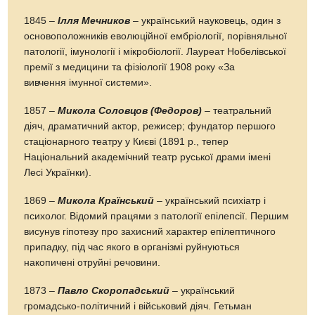
1845 –
Ілля Мечников
– український науковець, один з
основоположників еволюційної ембріології, порівняльної
патології, імунології і мікробіології. Лауреат Нобелівської
премії з медицини та фізіології 1908 року «За
вивчення імунної системи».
1857 –
Микола Соловцов (Федоров)
– театральний
діяч, драматичний актор, режисер; фундатор першого
стаціонарного театру у Києві (1891 р., тепер
Національний академічний театр руської драми імені
Лесі Українки).
1869 –
Микола Країнський
– український психіатр і
психолог. Відомий працями з патології епілепсії. Першим
висунув гіпотезу про захисний характер епілептичного
припадку, під час якого в організмі руйнуються
накопичені отруйні речовини.
1873 –
Павло Скоропадський
– український
громадсько-політичний і військовий діяч. Гетьман