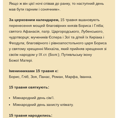
Якщо ж він цієї ночі співав до ранку, то наступний день
мав бути гарним і сонячним».
За церковним календарем,
15 травня вшановують
перенесення мощей благовірних князів Бориса і Гліба;
святого Афанасія, патр. Царгородського, Лубенського,
чудотворця; мучеників Єспера і Зої та дітей їх Киріака і
Феодула; благовірного і рівноапостольного царя Бориса
у святому хрещенні Михаїла, який прийняв хрещення зі
своїм народом у ІХ ст. (Болг.); Путивльську ікону
Божої Матері.
Іменинниками 15 травня є:
Борис, Гліб, Зоя, Панас, Роман, Марфа, Іванна.
15 травня святкують:
Міжнародний день сім’ї.
Міжнародний день захисту клімату.
15 травня народились: