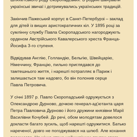
українські звичаї і дотримувались українських традицій.
Закінчив Пажеський корпус в Санкт-Петербурзі – заклад
для дітей із вищих аристократичних кіл. У 1895 році за
сумлінну службу Павла Скоропадського нагороджують
орденом Австрійського Кавалерського хреста Франца-
Йосифа 3-го ступеня.
Відвідував Англію, Голландію, Бельгію, Швейцарію,
Німеччину, Францію, пильно приглядався до
тамтешнього життя, і нарешті потрапляє в Париж і
залишається там надовго, бо він полонив серце
Павла Петровича.
У січні 1897 р. Павло Скоропадський одружується з
Олександрою Дурново, дочкою генерал-ад’ютанта царя
Петра Павловича Дурново і його дружини князівни Марії
Василівни Кочубей. До речі, обом молодятам довелося
докласти багато зусиль, щоб нарешті одружитися. Батько
нареченої, довго не погоджувався на шлюб. Але кохання