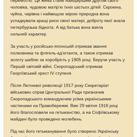
перемогло. Ця жінка стане найщирішим другом свого
чоловіка, чудовою матір’ю їхніх шістьох дітей. Скромна,
чуйна, чарівна і найвищою мірою природна вона
успадкувала кращі риси своєї матері, доброту якої знала
петербурзька біднота. А від батька вона взяла
сильний характер.
За участь у російсько-японській отримав звання
полковника та флігель-ад’ютанта, а також отримав
золоту шаблю за хоробрість у 1905 році. Беручи участь у
Першій світовій війні, Скоропадський отримав
Георгіївський хрест IV ступеня.
Після Лютневої революції 1917 року Секретаріат
військових справ Центральної Ради призначив
Скоропадського командуючим усіма українськими
частинами на Правобережжі. Вже 29 квітня 1918 році
його благословили на гетьманство, а на Софіївському
майдані було проведено молебень.
Під час його гетьманування було створено Українську