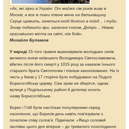
«Ах, які зірки в Україні. От майже сім років живу в
Москві, а все ж таки тягне мене на батьківщину.
Серце щемить, хочеться іноді болісно в поїзд… і туди.
Знову побачити яри, занесені снігом, Дніпро… Немає
красивішого міста на світі, ніж Київ».
Михайло Булгаков
У народі
15-того травня вшановували молодших синів
великого князя київського Володимира Святославовича,
вбитих після його смерті у 1015 році за наказом їхнього
старшого брата Святополка і пізніше канонізованих. На їх
честь у Києві у 17 сторіччі було побудовано на Подолі
Борисоглібську церкву. Сам храм не зберігся, однак
вулиця у Подільському районі й дотепер носить
назву Борисоглібська.
Борис і Гліб були настільки популярними серед
населення, що Борисів день навіть пов’язували з
початком співу солов’я. Підмічали: «Якщо соловей
заспіває цього дня вперше – до тривалого похолодання.