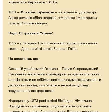
Української Держави в 1918 р.
1891 –
Михайло Булгаков
– письменник, драматург.
Автор романів «Біла гвардія», «Майстер і Маргарита»,
повісті «Собаче серце».
Події 15 травня в Україні:
1115 – у Київській Русі оголошено перше православне
свято – День пам’яті князів Бориса і Гліба.
Чи знаєте ви, що:
Останній український Гетьман – Павло Скоропадський –
був умілим військовим командиром та адміністратором,
але він ніколи не обіймав цивільних адміністративних чи
державних посад, тим більше – не набув досвіду
керування цілою державою.
Народився у 1873 році в місті Вісбаден, Німеччина.
Походить із старовинного роду українських козаків
шляхетського роду Скоропадських. В родині шанували