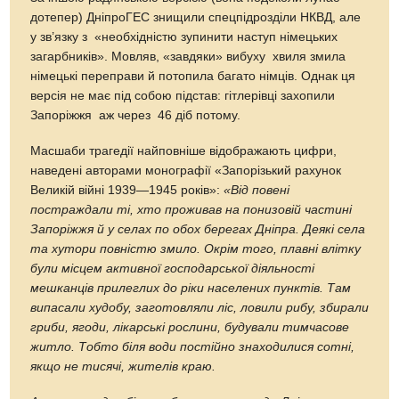
дотепер) ДніпроГЕС знищили спецпідрозділи НКВД, але
у зв’язку з «необхідністю зупинити наступ німецьких
загарбників». Мовляв, «завдяки» вибуху хвиля змила
німецькі переправи й потопила багато німців. Однак ця
версія не має під собою підстав: гітлерівці захопили
Запоріжжя аж через 46 діб потому.
Масшаби трагедії найповніше відображають цифри,
наведені авторами монографії «Запорізький рахунок
Великій війні 1939—1945 років»:
«Від повені
постраждали ті, хто проживав на понизовій частині
Запоріжжя й у селах по обох берегах Дніпра. Деякі села
та хутори повністю змило. Окрім того, плавні влітку
були місцем активної господарської діяльності
мешканців прилеглих до ріки населених пунктів. Там
випасали худобу, заготовляли ліс, ловили рибу, збирали
гриби, ягоди, лікарські рослини, будували тимчасове
житло. Тобто біля води постійно знаходилися сотні,
якщо не тисячі, жителів краю.