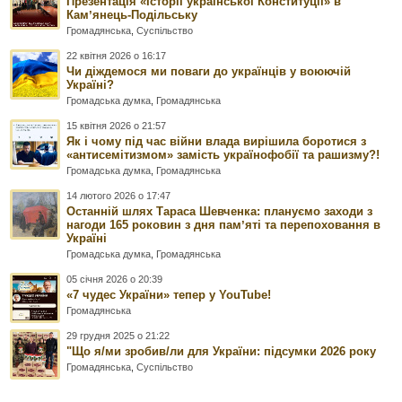
Презентація «Історії української Конституції» в
Камʼянець-Подільську
Громадянська
,
Суспільство
22 квітня 2026 о 16:17
Чи діждемося ми поваги до українців у воюючій
Україні?
Громадська думка
,
Громадянська
15 квітня 2026 о 21:57
Як і чому під час війни влада вирішила боротися з
«антисемітизмом» замість українофобії та рашизму?!
Громадська думка
,
Громадянська
14 лютого 2026 о 17:47
Останній шлях Тараса Шевченка: плануємо заходи з
нагоди 165 роковин з дня памʼяті та перепоховання в
Україні
Громадська думка
,
Громадянська
05 січня 2026 о 20:39
«7 чудес України» тепер у YouTube!
Громадянська
29 грудня 2025 о 21:22
"Що я/ми зробив/ли для України: підсумки 2026 року
Громадянська
,
Суспільство