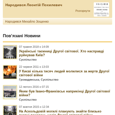
Народився Леонтій Похилевич
Розгорнути
Народився Михайло Зощенко
Пов’язані Новини
07 травня 2018 о 14:09
Українські таємниці Другої світової. Хто насправді
руйнував Київ?
Суспільство
22 червня 2011 о 13:03
У Києві кілька тисяч людей молилися за жертв Другої
світової війни
Громадянська
,
Суспільство
12 лютого 2016 о 07:15
Яким був Івано-Франківськ наприкінці Другої світової
війни?
Суспільство
07 жовтня 2015 о 12:34
На Аскольдовій могилі планують знайти близько