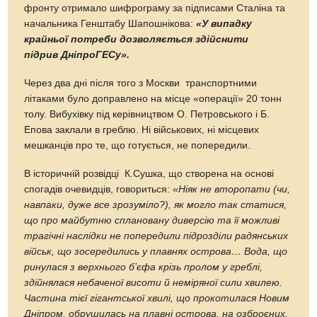
фронту отримало шифрограму за підписами Сталіна та
начальника Генштабу Шапошнікова:
«У випадку
крайньої потреби дозволяється здійснити
підрив ДніпроГЕСу».
Через два дні після того з Москви транспортними
літаками було доправлено на місце «операції» 20 тонн
толу. Вибухівку під керівництвом О. Петровського і Б.
Епова заклали в греблю. Ні військових, ні місцевих
мешканців про те, що готується, не попередили.
В історичній розвідці К.Сушка, що створена на основі
спогадів очевидців, говориться:
«Ніяк не второпати (чи,
навпаки, дуже все зрозуміло?), як могло так статися,
що про майбутню сплановану диверсію та її можливі
трагічні наслідки не попередили підрозділи радянських
військ, що зосередились у плавнях острова… Вода, що
ринулася з верхнього б’єфа крізь пролом у греблі,
здійнялася небаченої висоти й неміряної сили хвилею.
Частина тієї гігантської хвилі, що прокотилася Новим
Дніпром, обрушилась на плавні острова, на озброєних,