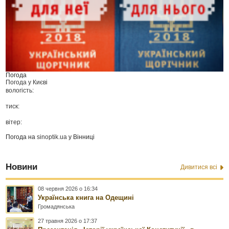
Погода
Погода у
Києві
вологість:
тиск:
вітер:
Погода на
sinoptik.ua
у Вінниці
Новини
Дивитися всі
08 червня 2026 о 16:34
Українська книга на Одещині
Громадянська
27 травня 2026 о 17:37