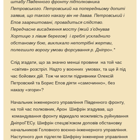
штабу Південного фронту підполковника
Петровського. Петровський на попередньому допиті
заявив, що такого наказу він не давав. Петровський і
Епов заарештовані, провадиться слідство.
Передчасне висадження мосту (який з’єднував
Хортицю з лівим берегом) і греблі ускладнило
обстановку бою, викликало непотрібні жертви,
полегшило ворогу умови форсування р. Дніпро».*
Слід згадати, що за значно менші провини на той час
«світив» розстріл. Надто у воєнних умовах, та ще й під
час бойових дій. Тож чи могли підривники Олексій
Петровский та Борис Епов діяти «самочинно», без
наказу «згори»?
Начальник інженерного управління Південного фронту,
на той час полковник, Арон Шифрін згадував, що
командування фронту відкидало можливість руйнування
ДніпроГЕСу. Шифрін спецзв’язком доповів обстановку
начальникові Головного воєнно-інженерного управління.
Наступного дня підлегле Шифріну інженерне управління