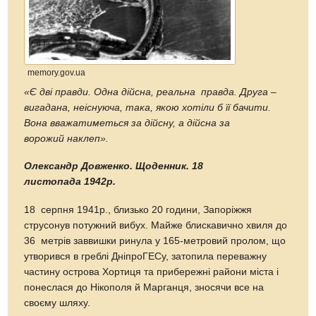
memory.gov.ua
«Є дві правди. Одна дійсна, реальна правда. Друга –
вигадана, неіснуюча, така, якою хотіли б її бачити.
Вона вважатиметься за дійсну, а дійсна за
ворожий наклеп».
Олександр Довженко. Щоденник. 18
листопада 1942р.
18 серпня 1941р., близько 20 години, Запоріжжя
струсонув потужний вибух. Майже блискавично хвиля до
36 метрів заввишки ринула у 165-метровий пролом, що
утворився в греблі ДніпроГЕСу, затопила переважну
частину острова Хортиця та прибережні райони міста і
понеслася до Нікополя й Марганця, зносячи все на
своєму шляху.