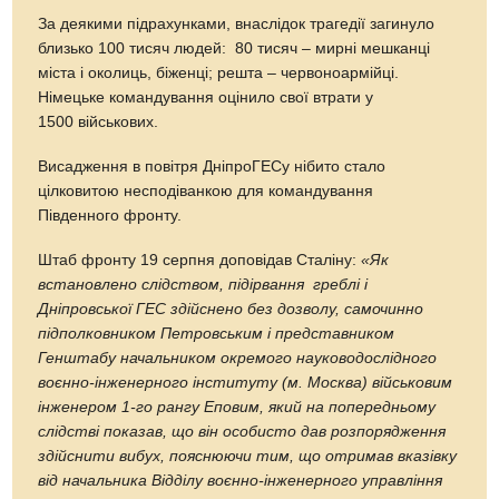
За деякими підрахунками, внаслідок трагедії загинуло
близько 100 тисяч людей: 80 тисяч – мирні мешканці
міста і околиць, біженці; решта – червоноармійці.
Німецьке командування оцінило свої втрати у
1500 військових.
Висадження в повітря ДніпроГЕСу нібито стало
цілковитою несподіванкою для командування
Південного фронту.
Штаб фронту 19 серпня доповідав Сталіну:
«Як
встановлено слідством, підірвання греблі і
Дніпровської ГЕС здійснено без дозволу, самочинно
підполковником Петровським і представником
Генштабу начальником окремого науководослідного
воєнно-інженерного інституту (м. Москва) військовим
інженером 1-го рангу Еповим, який на попередньому
слідстві показав, що він особисто дав розпорядження
здійснити вибух, пояснюючи тим, що отримав вказівку
від начальника Відділу воєнно-інженерного управління