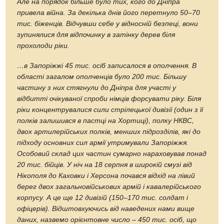
Але на порядок більше було тих, кого до Дніпра
привела війна. За декілька днів його перетнуло 50–70
тис. біженців. Відчувши себе у відносній безпеці, вони
зупинялися для відпочинку в затінку дерев біля
прохолоди ріки.
…в Запоріжжі 45 тис. осіб записалося в ополчення. В
області загалом ополченців було 200 тис. Більшу
частину з них стягнули до Дніпра для участі у
відбитті очікуваної спроби німців форсувати ріку. Біля
ріки концентрувалися сили стрілецької дивізії (один з її
полків залишився в пастці на Хортиці), полку НКВС,
двох артилерійських полків, менших підрозділів, які до
підходу основних сил армії утримували Запоріжжя.
Особовий склад цих частин сумарно нараховував понад
20 тис. бійців. У ніч на 18 серпня в широкій смузі від
Нікополя до Каховки і Херсона почався відхід на лівий
берег двох загальновійськових армій і кавалерійського
корпусу. А це ще 12 дивізій (150–170 тис. солдат і
офіцерів).
Відштовхуючись від наведених нами вище
даних, назвемо орієнтовне число – 450 тис. осіб, що