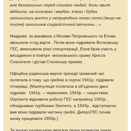
але беззахисних перед стихією людей. Коли хвиля
відійшла, на осокорах і вербах, в’язах і дубах
залишились висіти у неприродних позах сотні (якщо не
тисячі) захисників соціалістичної вітчизни…»
Невдовзі за вказівкою з Москви Петровського та Епова
звільнили з-під варти. Потім вони підривали Волховську
ГЕС, виконували різні спецоперації, Епов брав участь у
висадженні в повітря московського храму Христа
Спасителя і дістав Сталінську премію.
Офіційна радянська версія трагедії тривалий час
полягала в тому, що греблю в серпні 1941р. підірвали
гітлерівці. (Маніпуляція полягала в об’єднанні двох
підривів: 1941р. – червоними, 1943р. – нацистами.
Окупанти відновили роботу ГЕС наприкінці 1942р.,
обладнавши турбінами Siemens, а 1943р., відступаючи,
вже вони підірвали частину греблі. ДніпроГЕС почав
знову працювати 1950р.)
За іншою радянською версією (вона подеколи лунає