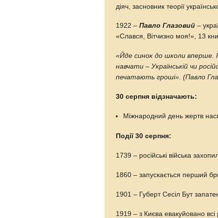
діяч, засновник теорії українсь
1922 –
Павло Глазовий
– укра
«Слався, Вітчизно моя!», 13 кни
«Йде синок до школи вперше.
навчати
–
Українській чи росій
печатають гроші». (Павло Гла
30 серпня відзначають:
Міжнародний день жертв нас
Події 30 серпня:
1739 – російські війська захоп
1860 – запускається перший бр
1901 – Губерт Сесіл Бут запате
1919 – з Києва евакуйовано всі 