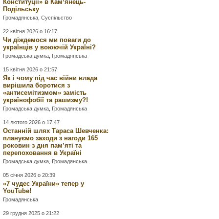
Конституції» в Камʼянець-
Подільську
Громадянська
,
Суспільство
22 квітня 2026 о 16:17
Чи діждемося ми поваги до
українців у воюючій Україні?
Громадська думка
,
Громадянська
15 квітня 2026 о 21:57
Як і чому під час війни влада
вирішила боротися з
«антисемітизмом» замість
українофобії та рашизму?!
Громадська думка
,
Громадянська
14 лютого 2026 о 17:47
Останній шлях Тараса Шевченка:
плануємо заходи з нагоди 165
роковин з дня памʼяті та
перепоховання в Україні
Громадська думка
,
Громадянська
05 січня 2026 о 20:39
«7 чудес України» тепер у
YouTube!
Громадянська
29 грудня 2025 о 21:22