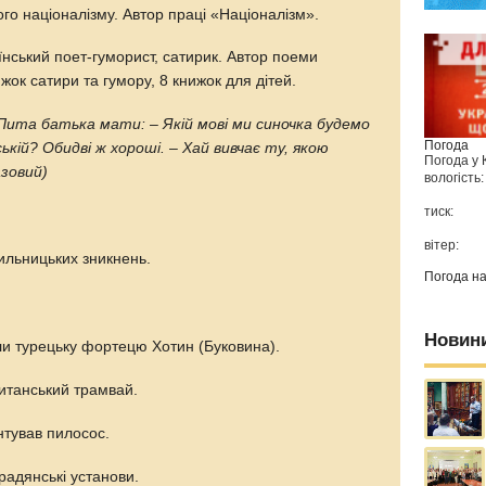
кого націоналізму. Автор праці «Націоналізм».
їнський поет-гуморист, сатирик. Автор поеми
жок сатири та гумору, 8 книжок для дітей.
 Пита батька мати:
–
Якій мові ми синочка будемо
Погода
ській? Обидві ж хороші.
–
Хай вивчає ту, якою
Погода у
зовий)
вологість:
тиск:
вітер:
ильницьких зникнень.
Погода н
Новин
или турецьку фортецю Хотин (Буковина).
итанський трамвай.
нтував пилосос.
радянські установи.