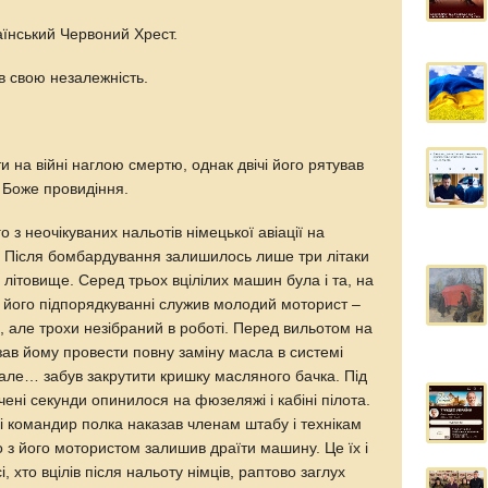
раїнський Червоний Хрест.
 свою незалежність.
ти на війні наглою смертю, однак двічі його рятував
, Боже провидіння.
 з неочікуваних нальотів німецької авіації на
 Після бомбардування залишилось лише три літаки
літовище. Серед трьох вцілілих машин була і та, на
 У його підпорядкуванні служив молодий моторист –
 але трохи незібраний в роботі. Перед вильотом на
ав йому провести повну заміну масла в системі
 але… забув закрутити кришку масляного бачка. Під
чені секунди опинилося на фюзеляжі і кабіні пілота.
ді командир полка наказав членам штабу і технікам
го з його мотористом залишив драїти машину. Це їх і
і, хто вцілів після нальоту німців, раптово заглух