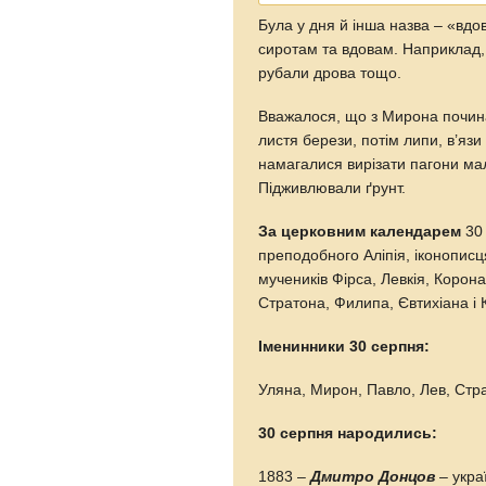
Була у дня й інша назва – «вд
сиротам та вдовам. Наприклад,
рубали дрова тощо.
Вважалося, що з Мирона почин
листя берези, потім липи, в’язи
намагалися вирізати пагони мал
Підживлювали ґрунт.
За церковним календарем
30 
преподобного Аліпія, іконописця
мучеників Фірса, Левкія, Корона
Стратона, Филипа, Євтихіана і 
Іменинники 30 серпня:
Уляна, Мирон, Павло, Лев, Стр
30 серпня народились:
1883 –
Дмитро Донцов
– укра