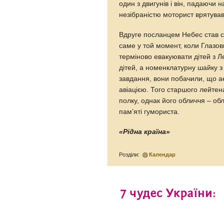
один з двигунів і він, падаючи 
незібраністю моторист врятував 
Вдруге посланцем Небес став с
саме у той момент, коли Глазов
терміново евакуювати дітей з Л
дітей, а номенклатурну шайку з
завдання, вони побачили, що 
авіацією. Того старшого лейтен
полку, однак його обличчя – о
пам’яті гумориста.
«Рідна країна»
Розділи:
Календар