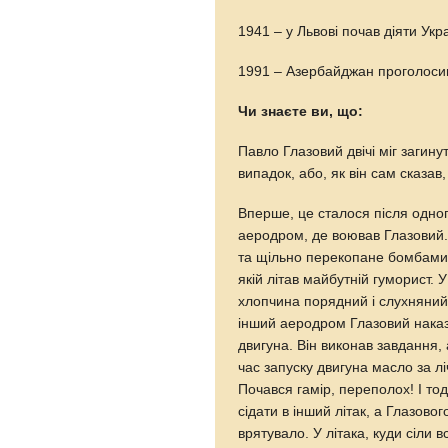
1941 – у Львові почав діяти Ук
1991 – Азербайджан проголосив
Чи знаєте ви, що:
Павло Глазовий двічі міг загину
випадок, або, як він сам сказав
Вперше, це сталося після одного
аеродром, де воював Глазовий.
та щільно перекопане бомбами 
якій літав майбутній гуморист.
хлопчина порядний і слухняний,
інший аеродром Глазовий наказ
двигуна. Він виконав завдання,
час запуску двигуна масло за лі
Почався гамір, переполох! І то
сідати в інший літак, а Глазово
врятувало. У літака, куди сіли вс