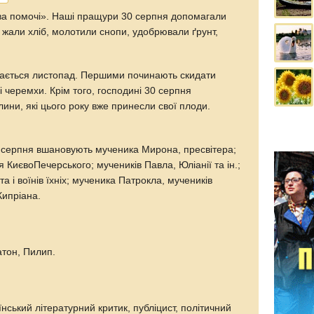
ова помочі». Наші пращури 30 серпня допомагали
 жали хліб, молотили снопи, удобрювали ґрунт,
ається листопад. Першими починають скидати
 і черемхи. Крім того, господині 30 серпня
ини, які цього року вже принесли свої плоди.
серпня вшановують мученика Мирона, пресвітера;
 Києво­Печерського; мучеників Павла, Юліанії та ін.;
та і воїнів їхніх; мученика Патрокла, мучеників
Кипріана.
атон, Пилип.
їнський літературний критик, публіцист, політичний