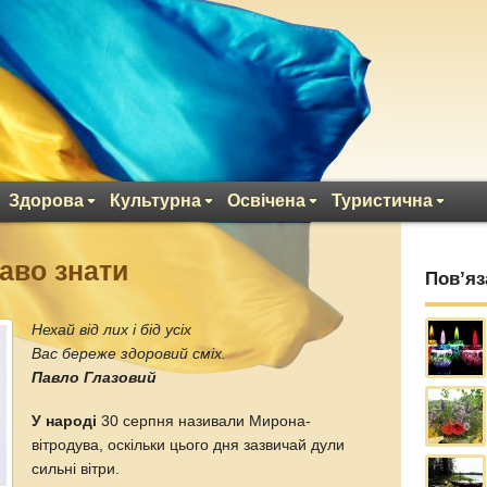
Здорова
Культурна
Освічена
Туристична
каво знати
Пов’яз
Нехай від лих і бід усіх
Вас береже здоровий сміх.
Павло Глазовий
У народі
30 серпня називали Мирона-
вітродува, оскільки цього дня зазвичай дули
сильні вітри.