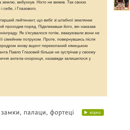
на землю, вибухнув. Ніхто не вижив. Так своєю
і себе, і Глазового.
тарший лейтенант, що вибіг зі штабної землянки
ий проходив поряд. Підкликавши його, він наказав
енінграду. Як з’ясувалося потім, евакуювали вони не
 її сімейним потрухом. Проте, повернувшись після
аеродром знову вщент перекопаний німецькою
анта Павло Глазовий більше не зустрічав у своєму
бличчя ангела-охоронця, назавжди залишилося у