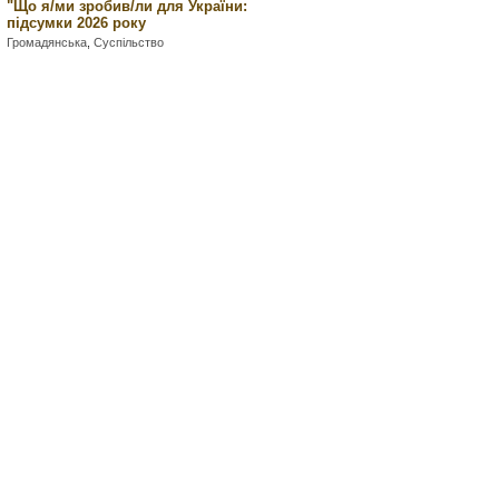
"Що я/ми зробив/ли для України:
підсумки 2026 року
Громадянська
,
Суспільство