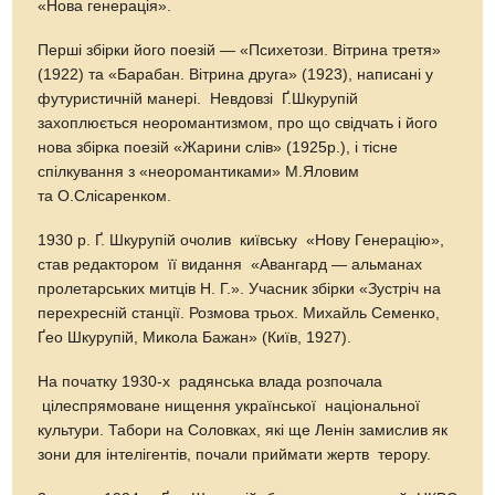
«Нова генерація».
Перші збірки його поезій — «Психетози. Вітрина третя»
(1922) та «Барабан. Вітрина друга» (1923), написані у
футуристичній манері. Невдовзі Ґ.Шкурупій
захоплюється неоромантизмом, про що свідчать і його
нова збірка поезій «Жарини слів» (1925р.), і тісне
спілкування з «неоромантиками» М.Яловим
та О.Слісаренком.
1930 р. Ґ. Шкурупій очолив київську «Нову Генерацію»,
став редактором її видання «Авангард — альманах
пролетарських митців Н. Г.». Учасник збірки «Зустріч на
перехресній станції. Розмова трьох. Михайль Семенко,
Ґео Шкурупій, Микола Бажан» (Київ, 1927).
На початку 1930-х радянська влада розпочала
цілеспрямоване нищення української національної
культури. Табори на Соловках, які ще Ленін замислив як
зони для інтелігентів, почали приймати жертв терору.