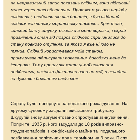
на неправильний запис показань слідчим, вони підписані
мною через такі обставини. Протягом усього періоду
слідства і, особливо під час допитів, я був підданий
слідчим жахливому моральному тискові… Крім того,
сильний біль у шлунку, оскільки в мене виразка, і вкрай
пригнічений стан від погроз слідчого спричинилися до
стану повного отупіння, за якого я вже нічого не
тямив. Слідчий користувався моїм станом,
примушував підписувати показання, доводячи мене до
істерики. Тому прошу вважати ці мої показання
недійсними, оскільки фактично вони не мої, а складені
за думкою і бажанням слідчого».
Справу було повернуто на додаткове розслідування. На
другому судовому засіданні військового трибуналу
Шкурупій знову аргументовано спростував звинувачення.
Попри те, 1935 р. його засудили до 10 років виправно-
трудових таборів із конфіскацією майна та подальшого
позбавлення політичних прав терміном на 3 роки. Після