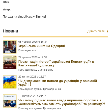
тиск:
вітер:
Погода на
sinoptik.ua
у Вінниці
Новини
Дивитися всі
08 червня 2026 о 16:34
Українська книга на Одещині
Громадянська
27 травня 2026 о 17:37
Презентація «Історії української Конституції» в
Камʼянець-Подільську
Громадянська
,
Суспільство
22 квітня 2026 о 16:17
Чи діждемося ми поваги до українців у воюючій
Україні?
Громадська думка
,
Громадянська
15 квітня 2026 о 21:57
Як і чому під час війни влада вирішила боротися з
«антисемітизмом» замість українофобії та рашизму?!
Громадська думка
,
Громадянська