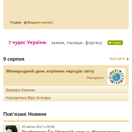
Розділи:
Видатні постаті
9 серпня
Інші дати
Міжнародний день корінних народів світу
Розгорнути
Варвара Ханенко
Народилася Віра Холодна
Пов’язані Новини
20 квітня 2017 о 09:06
Панфутурист Ґео Шкурупій: один із «Розстріляного