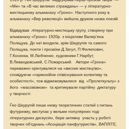
«Ми» та «В час великих страждань» — у літературно-
мистецькому альманаху «Гроно». Наступного року в
альманаху «Вир революції» вийшла друком низка поезій.
Відвідував літературно-мистецьку групу, створену при
альманаху «Гроно» 1920р. з ініціативи Валер'яна
Поліщука. До неї входили, крім Шкурупія та самого
Поліщука, поети і прозаїки Д.Загул, П.Филипович,
Г.Косинка, М.Любченко, художники Г.Нарбут,
В.Левандовський, С.Пожарський. Автори «Грона»
переважно орінтувалися на «високе мистецтво»,
сповідуючи «гармонійне співіснування колективу та
особистості», тож відмежовувалися від «Пролеткульту» з
його «масовізмом» та критикували партійну диктатуру
у творчості.
Ґео Шкурупій пише низку теоретичних статей з питань
футуризму, виступає у вельми популярних тоді
літературних дискусіях, бере активну участь у роботі
творчих об‘єднань «Асоціація панфутуристів», ВАПЛІТЕ,