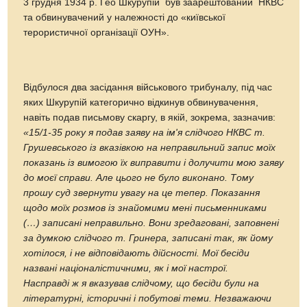
3 грудня 1934 р. Ґео Шкурупій був заарештований НКВС
та обвинувачений у належності до «київської
терористичної організації ОУН».
Відбулося два засідання військового трибуналу, під час
яких Шкурупій категорично відкинув обвинувачення,
навіть подав письмову скаргу, в якій, зокрема, зазначив:
«15/1-35 року я подав заяву на ім'я слідчого НКВС т.
Грушевського із вказівкою на неправильний запис моїх
показань із вимогою їх виправити і долучити мою заяву
до моєї справи. Але цього не було виконано. Тому
прошу суд звернути увагу на це тепер. Показання
щодо моїх розмов із знайомими мені письменниками
(…) записані неправильно. Вони зредаговані, заповнені
за думкою слідчого т. Гринера, записані так, як йому
хотілося, і не відповідають дійсності. Мої бесіди
названі націоналістичними, як і мої настрої.
Насправді ж я вказував слідчому, що бесіди були на
літературні, історичні і побутові теми. Незважаючи