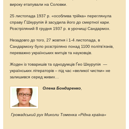
вироку етапували на Соловки.
25 листопада 1937 р. «особлива трійка» переглянула
справу Ґ.Шкурупія й засудила його до смертної кари.
Розстріляний 8 грудня 1937 р. в урочищі Сандармох.
Незадовго до того, 27 жовтня і 1-4 листопада, в
Сандармоху було розстріляно понад 1100 політв’язнів,
переважно українських митців та науковців.
Жоден із товаришів та однодумців Ґео Шкурупія —
українських літераторів – під час «великої чистки» не
залишився серед живих…
Олена Бондаренко
,
Громадський рух Миколи Томенка «Рідна країна»