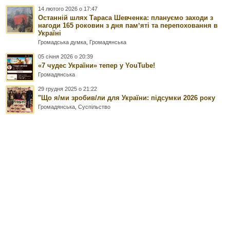
14 лютого 2026 о 17:47
Останній шлях Тараса Шевченка: плануємо заходи з
нагоди 165 роковин з дня памʼяті та перепоховання в
Україні
Громадська думка
,
Громадянська
05 січня 2026 о 20:39
«7 чудес України» тепер у YouTube!
Громадянська
29 грудня 2025 о 21:22
"Що я/ми зробив/ли для України: підсумки 2026 року
Громадянська
,
Суспільство