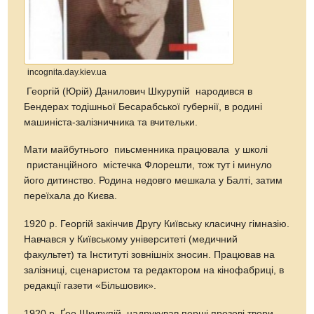
incognita.day.kiev.ua
Георгій (Юрій) Данилович Шкурупій народився в
Бендерах тодішньої Бесарабської губернії, в родині
машиніста-залізничника та вчительки.
Мати майбутнього пиьсменника працювала у школі
пристанційного містечка Флорешти, тож тут і минуло
його дитинство. Родина недовго мешкала у Балті, затим
переїхала до Києва.
1920 р. Георгій закінчив Другу Київську класичну гімназію.
Навчався у Київському університеті (медичний
факультет) та Інституті зовнішніх зносин. Працював на
залізниці, сценаристом та редактором на кінофабриці, в
редакції газети «Більшовик».
1920 р. Ґео Шкурупій надрукував перші прозові твори —