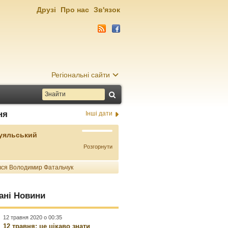
Друзі
Про нас
Зв'язок
Регіональні сайти
ня
Інші дати
Буяльський
Розгорнути
ся Володимир Фатальчук
ані Новини
12 травня 2020 о 00:35
12 травня: це цікаво знати