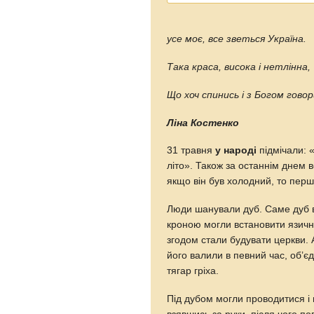
усе моє, все зветься Україна.
Така краса, висока і нетлінна,
Що хоч спинись і з Богом говор
Ліна Костенко
31 травня
у народі
підмічали: 
літо». Також за останнім днем 
якщо він був холодний, то перш
Люди шанували дуб. Саме дуб в
кроною могли встановити язичн
згодом стали будувати церкви. 
його валили в певний час, об’є
тягар гріха.
Під дубом могли проводитися і 