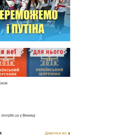
Києві
а
sinoptik.ua
у Вінниці
и
Дивитися всі