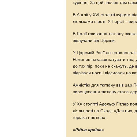
куріння. За цей злочин там садж
В Англії у XVI столітті курцям в
люльками в роті. У Персії – вир
В Італії вживання тютюну вважа
відлучали від Церкви.
У Царській Росії до тютюнопалі
Романов наказав катувати тих, 
до тих пір, поки не скажуть, де 
відрізали носи і відсилали на ка
Амністію для тютюну ввів цар Пе
вирощування тютюну стала дер
У XX столітті Адольф Гітлер по
діяльності на Сході: «Для них, 
горілка і тютюн».
«Рідна країна»