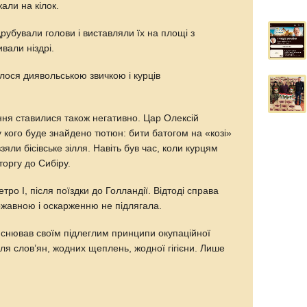
али на кілок.
ідрубували голови і виставляли їх на площі з
ивали ніздрі.
лося диявольською звичкою і курців
ння ставилися також негативно. Цар Олексій
у кого буде знайдено тютюн: бити батогом на «козі»
взяли бісівське зілля. Навіть був час, коли курцям
торгу до Сибіру.
тро I, після поїздки до Голландії. Відтоді справа
жавною і оскарженню не підлягала.
яснював своїм підлеглим принципи окупаційної
для слов’ян, жодних щеплень, жодної гігієни. Лише