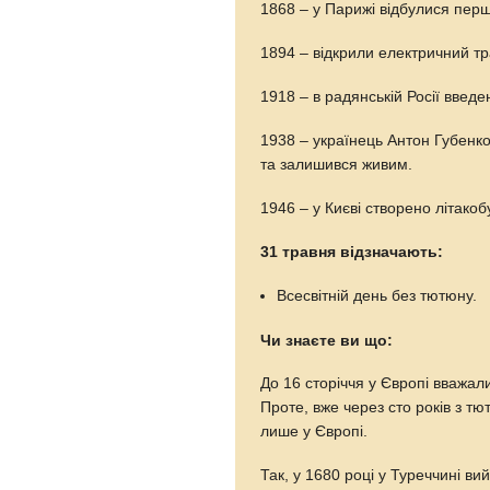
1868 – у Парижі відбулися перш
1894 – відкрили електричний тр
1918 – в радянській Росії введ
1938 – українець Антон Губенко 
та залишився живим.
1946 – у Києві створено літако
31 травня відзначають:
Всесвітній день без тютюну.
Чи знаєте ви що:
До 16 сторіччя у Європі вважал
Проте, вже через сто років з т
лише у Європі.
Так, у 1680 році у Туреччині в