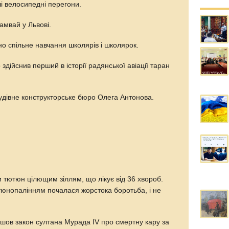
і велосипедні перегони.
амвай у Львові.
ено спільне навчання школярів і школярок.
здійснив перший в історії радянської авіації таран
будівне конструкторське бюро Олега Антонова.
и тютюн цілющим зіллям, що лікує від 36 хвороб.
ютюнопалінням почалася жорстока боротьба, і не
ийшов закон султана Мурада IV про смертну кару за