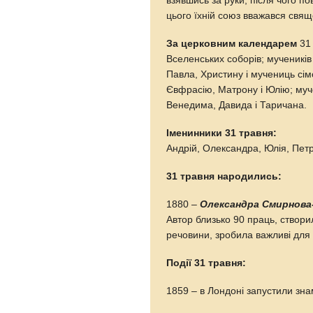
взявшись за руки, після чого по
цього їхній союз вважався свя
За церковним календарем
31 
Вселенських соборів; мучеників 
Павла, Христину і мучениць сімо
Євфрасію, Матрону і Юлію; мучен
Венедима, Давида і Таричана.
Іменинники 31 травня:
Андрій, Олександра, Юлія, Пет
31 травня народились:
1880 –
Олександра Смирнова
Автор близько 90 праць, створи
речовини, зробила важливі для 
Події 31 травня:
1859 – в Лондоні запустили зна