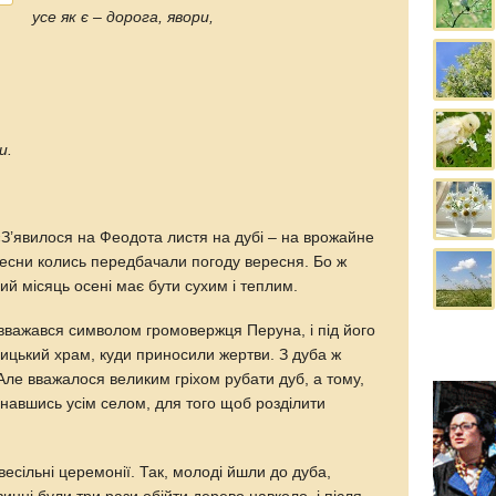
усе як є – дорога, явори,
и.
«З’явилося на Феодота листя на дубі – на врожайне
весни колись передбачали погоду вересня. Бо ж
ий місяць осені має бути сухим і теплим.
важався символом громовержця Перуна, і під його
ицький храм, куди приносили жертви. З дуба ж
Але вважалося великим гріхом рубати дуб, а тому,
днавшись усім селом, для того щоб розділити
весільні церемонії. Так, молоді йшли до дуба,