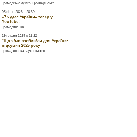
Громадська думка
,
Громадянська
05 січня 2026 о 20:39
«7 чудес України» тепер у
YouTube!
Громадянська
29 грудня 2025 о 21:22
"Що я/ми зробив/ли для України:
підсумки 2026 року
Громадянська
,
Суспільство