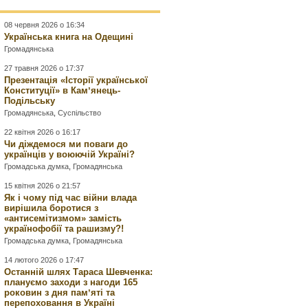
08 червня 2026 о 16:34
Українська книга на Одещині
Громадянська
27 травня 2026 о 17:37
Презентація «Історії української
Конституції» в Камʼянець-
Подільську
Громадянська
,
Суспільство
22 квітня 2026 о 16:17
Чи діждемося ми поваги до
українців у воюючій Україні?
Громадська думка
,
Громадянська
15 квітня 2026 о 21:57
Як і чому під час війни влада
вирішила боротися з
«антисемітизмом» замість
українофобії та рашизму?!
Громадська думка
,
Громадянська
14 лютого 2026 о 17:47
Останній шлях Тараса Шевченка:
плануємо заходи з нагоди 165
роковин з дня памʼяті та
перепоховання в Україні