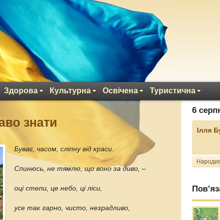
Здорова
Культурна
Освічена
Туристична
6 серп
каво знати
Ілля 
Буває, часом, сліпну від краси.
Народив
Спинюсь, не тямлю, що воно за диво, –
Пов’яз
оці степи, це небо, ці ліси,
усе так гарно, чисто, незрадливо,