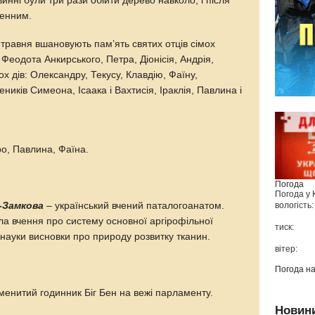
винні були три рази обійти дерево навколо, і після
щенним.
травня вшановують пам’ять святих отців сімох
Феодота Анкирського, Петра, Діонісія, Андрія,
х дів: Олександру, Текусу, Клавдію, Фаїну,
иків Симеона, Ісаака і Вахтисія, Іраклія, Павлина і
ро, Павлина, Фаїна.
Погода
Погода у
-Замкова
– український вчений паталогоанатом.
вологість:
ла вчення про систему основної аргірофільної
тиск:
науки висновки про природу розвитку тканин.
вітер:
Погода н
менитий годинник Біг Бен на вежі парламенту.
Новин