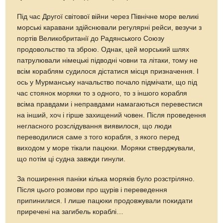
Під час Другої світової війни через Північне море великі
морські каравани здійснювали регулярні рейси, везучи з
портів Великобританії до Радянського Союзу
продовольство та зброю. Однак, цей морський шлях
патрулювали німецькі підводні човни та літаки, тому не
всім кораблям судилося дістатися місця призначення. І
ось у Мурманську начальство почало підмічати, що під
час стоянок моряки то з одного, то з іншого корабля
всіма правдами і неправдами намагаються перевестися
на інший, хоч і гірше захищений човен. Після проведення
негласного розслідування виявилося, що люди
переводилися саме з того корабля, з якого перед
виходом у море тікали пацюки. Моряки стверджували,
що потім ці судна завжди гинули.
За поширення паніки кілька моряків було розстріляно.
Після цього розмови про щурів і переведення
припинилися. І лише пацюки продовжували покидати
приречені на загибель кораблі…