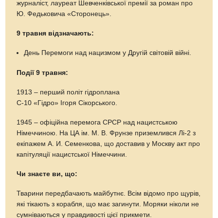
журналіст, лауреат Шевченківської премії за роман про
Ю. Федьковича «Сторонець».
9 травня відзначають:
День Перемоги над нацизмом у Другій світовій війні.
Події 9 травня:
1913 – перший політ гідроплана
С-10 «Гідро» Ігоря Сікорського.
1945 – офіційна перемога СРСР над нацистською
Німеччиною. На ЦА ім. М. В. Фрунзе приземлився Лі-2 з
екіпажем А. И. Семенкова, що доставив у Москву акт про
капітуляції нацистської Німеччини.
Чи знаєте ви, що:
Тварини передбачають майбутнє. Всім відомо про щурів,
які тікають з корабля, що має загинути. Моряки ніколи не
сумніваються у правдивості цієї прикмети.