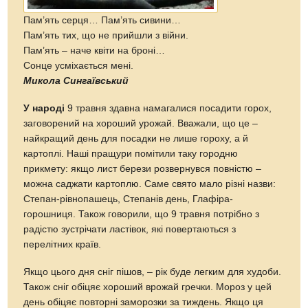
Пам’ять серця… Пам’ять сивини…
Пам’ять тих, що не прийшли з війни.
Пам’ять – наче квіти на броні…
Сонце усміхається мені.
Микола Сингаївський
У народі
9 травня здавна намагалися посадити горох,
заговорений на хороший урожай. Вважали, що це –
найкращий день для посадки не лише гороху, а й
картоплі. Наші пращури помітили таку городню
прикмету: якщо лист берези розвернувся повністю –
можна саджати картоплю. Саме свято мало різні назви:
Степан-рівнопашець, Степанів день, Глафіра-
горошниця. Також говорили, що 9 травня потрібно з
радістю зустрічати ластівок, які повертаються з
перелітних країв.
Якщо цього дня сніг пішов, – рік буде легким для худоби.
Також сніг обіцяє хороший врожай гречки. Мороз у цей
день обіцяє повторні заморозки за тиждень. Якщо ця