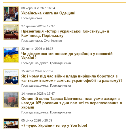
08 червня 2026 о 16:34
Українська книга на Одещині
Громадянська
27 травня 2026 о 17:37
Презентація «Історії української Конституції» в
Камʼянець-Подільську
Громадянська
,
Суспільство
22 квітня 2026 о 16:17
Чи діждемося ми поваги до українців у воюючій
Україні?
Громадська думка
,
Громадянська
15 квітня 2026 о 21:57
Як і чому під час війни влада вирішила боротися з
«антисемітизмом» замість українофобії та рашизму?!
Громадська думка
,
Громадянська
14 лютого 2026 о 17:47
Останній шлях Тараса Шевченка: плануємо заходи з
нагоди 165 роковин з дня памʼяті та перепоховання в
Україні
Громадська думка
,
Громадянська
05 січня 2026 о 20:39
«7 чудес України» тепер у YouTube!