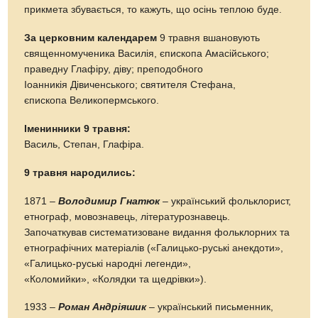
прикмета збувається, то кажуть, що осінь теплою буде.
За церковним календарем
9 травня вшановують
священномученика Василія, єпископа Амасійського;
праведну Глафіру, діву; преподобного
Іоанникія Дівиченського; святителя Стефана,
єпископа Великопермського.
Іменинники 9 травня:
Василь, Степан, Глафіра.
9 травня народились:
1871 –
Володимир Гнатюк
– український фольклорист,
етнограф, мовознавець, літературознавець.
Започаткував систематизоване видання фольклорних та
етнографічних матеріалів («Галицько-руські анекдоти»,
«Галицько-руські народні легенди»,
«Коломийки», «Колядки та щедрівки»).
1933 –
Роман Андріяшик
– український письменник,