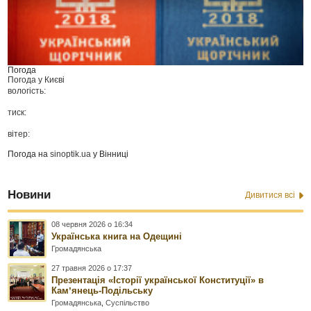
Погода
Погода у
Києві
вологість:
тиск:
вітер:
Погода на
sinoptik.ua
у Вінниці
Новини
Дивитися всі
08 червня 2026 о 16:34
Українська книга на Одещині
Громадянська
27 травня 2026 о 17:37
Презентація «Історії української Конституції» в
Камʼянець-Подільську
Громадянська
,
Суспільство