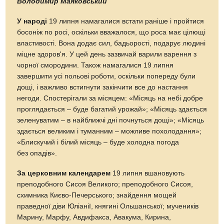
Володимир Маяковський
У народі
19 липня намагалися встати раніше і пройтися
босоніж по росі, оскільки вважалося, що роса має цілющі
властивості. Вона додає сил, бадьорості, подарує людині
міцне здоров'я. У цей день зазвичай варили варення з
чорної смородини. Також намагалися 19 липня
завершити усі польові роботи, оскільки попереду були
дощі, і важливо встигнути закінчити все до настання
негоди. Спостерігали за місяцем: «Місяць на небі добре
проглядається – буде багатий урожай»; «Місяць здається
зеленуватим – в найближчі дні почнуться дощі»; «Місяць
здається великим і туманним – можливе похолодання»;
«Блискучий і білий місяць – буде холодна погода
без опадів».
За церковним календарем
19 липня вшановують
преподобного Сисоя Великого; преподобного Сисоя,
схимника Києво-Печерського; знайдення мощей
праведної діви Юліанії, княгині Ольшанської; мучеників
Марину, Марфу, Авдифакса, Авакума, Кирина,