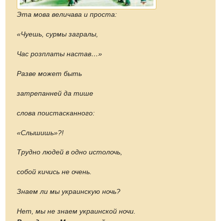
Эта мова величава и проста:
«Чуешь, сурмы загралы,
Час розплаты настав…»
Разве может быть
затрепанней да тише
слова поистасканного:
«Слышишь»?!
Трудно людей в одно истолочь,
собой кичись не очень.
Знаем ли мы украинскую ночь?
Нет, мы не знаем украинской ночи.