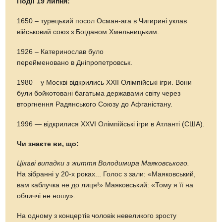
Події 19 липня:
1650 – турецький посол Осман-ага в Чигирині уклав
військовий союз з Богданом Хмельницьким.
1926 – Катеринослав було
перейменовано в Дніпропетровськ.
1980 – у Москві відкрились XXII Олімпійські ігри. Вони
були бойкотовані багатьма державами світу через
вторгнення Радянського Союзу до Афганістану.
1996 — відкрилися XXVI Олімпійські ігри в Атланті (США).
Чи знаєте ви, що:
Цікаві випадки з життя Володимира Маяковського.
На зібранні у 20-х роках... Голос з зали: «Маяковський,
вам каблучка не до лиця!» Маяковський: «Тому я її на
обличчі не ношу».
На одному з концертів чоловік невеликого зросту