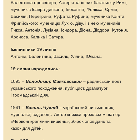
Валентина пресвітера, Астерія та інших багатьох у Римі;
мучеників Ісавра диякона, Інокентія, Фелікса, Єрмія,
Василія, Перегрина, Руфа та Руфина; мученика Коїнта
Фригійського; мученицю Лукію, діву, і з нею мучеників
Рикса, Антонія, Лукіана, Ісидора, Діона, Діодора, Кутонія,
Ароноса, Капика і Сатура.
Іменинники 19 липня
:
Антоній, Валентина, Василь, Уляна, Юліана.
19 липня народились:
1893 –
Володимир Маяковський
– радянський поет
українського походження, публіцист, драматург
і громадський діяч.
1941 –
Василь Чухліб
– український письменник,
журналіст, видавець. Автор книжки прозових мініатюр
«Червоні краплини вишень», збірок оповідань та
казок для дітей.