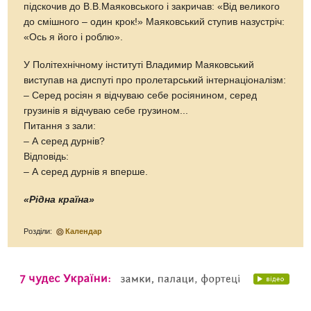
підскочив до В.В.Маяковського і закричав: «Від великого
до смішного – один крок!» Маяковський ступив назустріч:
«Ось я його і роблю».
У Політехнічному інституті Владимир Маяковський
виступав на диспуті про пролетарський інтернаціоналізм:
– Серед росіян я відчуваю себе росіянином, серед
грузинів я відчуваю себе грузином...
Питання з зали:
– А серед дурнів?
Відповідь:
– А серед дурнів я вперше.
«Рідна країна»
Розділи:
Календар