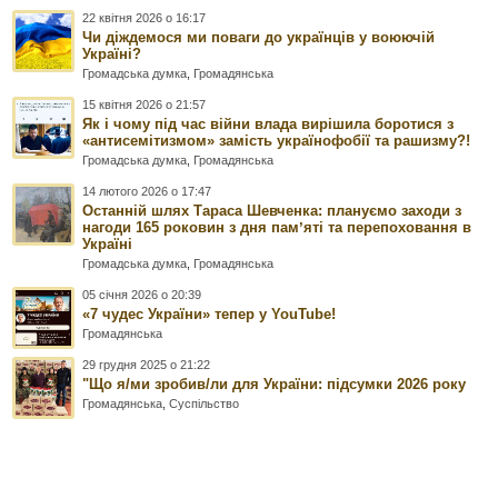
22 квітня 2026 о 16:17
Чи діждемося ми поваги до українців у воюючій
Україні?
Громадська думка
,
Громадянська
15 квітня 2026 о 21:57
Як і чому під час війни влада вирішила боротися з
«антисемітизмом» замість українофобії та рашизму?!
Громадська думка
,
Громадянська
14 лютого 2026 о 17:47
Останній шлях Тараса Шевченка: плануємо заходи з
нагоди 165 роковин з дня памʼяті та перепоховання в
Україні
Громадська думка
,
Громадянська
05 січня 2026 о 20:39
«7 чудес України» тепер у YouTube!
Громадянська
29 грудня 2025 о 21:22
"Що я/ми зробив/ли для України: підсумки 2026 року
Громадянська
,
Суспільство