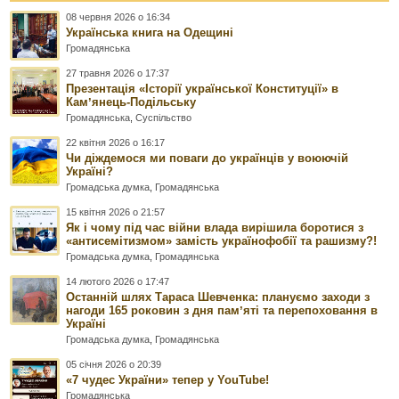
08 червня 2026 о 16:34
Українська книга на Одещині
Громадянська
27 травня 2026 о 17:37
Презентація «Історії української Конституції» в
Камʼянець-Подільську
Громадянська
,
Суспільство
22 квітня 2026 о 16:17
Чи діждемося ми поваги до українців у воюючій
Україні?
Громадська думка
,
Громадянська
15 квітня 2026 о 21:57
Як і чому під час війни влада вирішила боротися з
«антисемітизмом» замість українофобії та рашизму?!
Громадська думка
,
Громадянська
14 лютого 2026 о 17:47
Останній шлях Тараса Шевченка: плануємо заходи з
нагоди 165 роковин з дня памʼяті та перепоховання в
Україні
Громадська думка
,
Громадянська
05 січня 2026 о 20:39
«7 чудес України» тепер у YouTube!
Громадянська