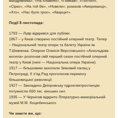
мандрівника», «На плавнях», «Піймав», «Постаті»,
«Сірко», «На той бік», «Новели»; романів «Американці»,
«Хто», «Нас було троє», «Кварцит».
Події 8 листопада:
1793 — Лувр відкрився для публіки.
1867 – у Києві створено постійний оперний театр. Тепер
– Національний театр опери та балету України ім.
Т.Шевченка. Оперою Олексія Верстовського «Аскольдова
могила» розпочав свій перший сезон постійний оперний
театр у Києві (нині — Національна опера України).
1917 — більшовики захопили Зимовий палац у
Петрограді, II з'їзд Рад проголосив перемогу
більшовицької революції.
1927 — Закладено Дніпровську гідроелектростанцію
потужністю 650 тис. кінських сил.
1935 — У Чернігові відкрито Літературно-меморіальний
музей М.М. Коцюбинського.
Чи знаєте ви, що: