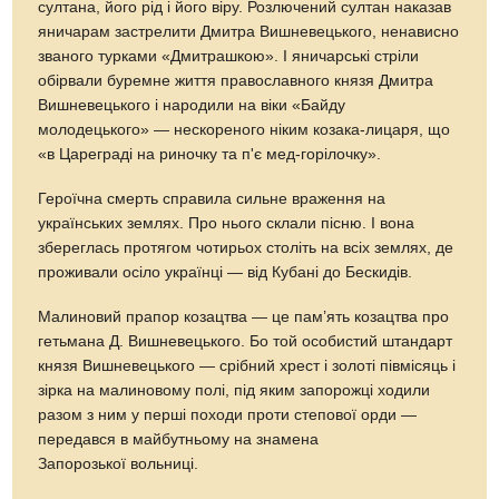
султана, його рід і його віру. Розлючений султан наказав
яничарам застрелити Дмитра Вишневецького, ненависно
званого турками «Дмитрашкою». І яничарські стріли
обірвали буремне життя православного князя Дмитра
Вишневецького і народили на віки «Байду
молодецького» — нескореного ніким козака-лицаря, що
«в Цареграді на риночку та п'є мед-горілочку».
Героїчна смерть справила сильне враження на
українських землях. Про нього склали пісню. І вона
збереглась протягом чотирьох століть на всіх землях, де
проживали осіло українці — від Кубані до Бескидів.
Малиновий прапор козацтва — це пам’ять козацтва про
гетьмана Д. Вишневецького. Бо той особистий штандарт
князя Вишневецького — срібний хрест і золоті півмісяць і
зірка на малиновому полі, під яким запорожці ходили
разом з ним у перші походи проти степової орди —
передався в майбутньому на знамена
Запорозької вольниці.