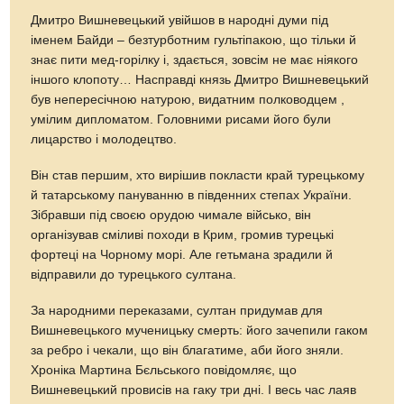
Дмитро Вишневецький увійшов в народні думи під
іменем Байди – безтурботним гультіпакою, що тільки й
знає пити мед-горілку і, здається, зовсім не має ніякого
іншого клопоту… Насправді князь Дмитро Вишневецький
був непересічною натурою, видатним полководцем ,
умілим дипломатом. Головними рисами його були
лицарство і молодецтво.
Він став першим, хто вирішив покласти край турецькому
й татарському пануванню в південних степах України.
Зібравши під своєю орудою чимале військо, він
організував сміливі походи в Крим, громив турецькі
фортеці на Чорному морі. Але гетьмана зрадили й
відправили до турецького султана.
За народними переказами, султан придумав для
Вишневецького мученицьку смерть: його зачепили гаком
за ребро і чекали, що він благатиме, аби його зняли.
Хроніка Мартина Бєльського повідомляє, що
Вишневецький провисів на гаку три дні. І весь час лаяв