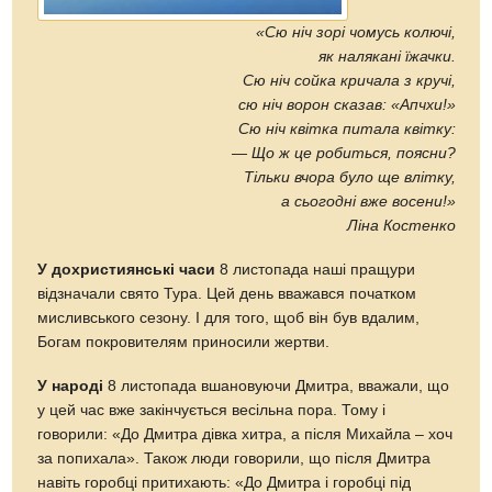
«Сю ніч зорі чомусь колючі,
як налякані їжачки.
Сю ніч сойка кричала з кручі,
сю ніч ворон сказав: «Апчхи!»
Сю ніч квітка питала квітку:
— Що ж це робиться, поясни?
Тільки вчора було ще влітку,
а сьогодні вже восени!»
Ліна Костенко
У дохристиянські часи
8 листопада наші пращури
відзначали свято Тура. Цей день вважався початком
мисливського сезону. І для того, щоб він був вдалим,
Богам покровителям приносили жертви.
У народі
8 листопада вшановуючи Дмитра, вважали, що
у цей час вже закінчується весільна пора. Тому і
говорили: «До Дмитра дівка хитра, а після Михайла – хоч
за попихала». Також люди говорили, що після Дмитра
навіть горобці притихають: «До Дмитра і горобці під