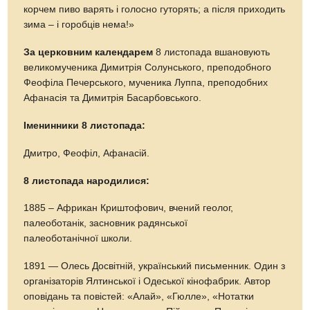
корчем пиво варять і голосно гуторять; а після приходить
зима – і горобців нема!»
За церковним календарем
8 листопада вшановують
великомученика Димитрія Солунського, преподобного
Феофіла Печерського, мученика Луппа, преподобних
Афанасія та Димитрія Басарбовського.
Іменинники 8 листопада:
Дмитро, Феофіл, Афанасій.
8 листопада народилися:
1885 – Африкан Криштофович, вчений геолог,
палеоботанік, засновник радянської
палеоботанічної школи.
1891 — Олесь Досвітній, український письменник. Один з
організаторів Ялтинської і Одеської кінофабрик. Автор
оповідань та повістей: «Алай», «Гюлле», «Нотатки