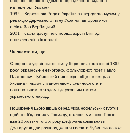
Leopol», першого відомого періодичного видання
на території України.
1992 – Верховною Радою України затверджено музичну
редакцію Державного гімну України, автором якої
є Михайло Вербицький.
2001 – стала доступною перша версія Вікіпедії,
енциклопедії в Інтернеті.
Чи знаєте ви, що:
Створення українського гімну бере початок з осені 1862
року. Український етнограф, фольклорист, поет Павло
Платонович Чубинський пише вірш «Ще не вмерла
Україна», якому у майбутньому судилося стати
національним, а згодом і державним гімном
українського народу.
Поширення цього вірша серед українофільських гуртків,
щойно об’єднаних у Громаду, сталося миттєво. Проте,
вже 20 жовтня того ж року шеф жандармів князь
Долгоруков дає розпорядження вислати Чубинського
«за