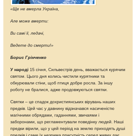
«Ще не вмерла Україна,
Але може вмерти:
Ви самі її, ледачі,
Ведете до смерти!»
Борис Грінченко
У народі
15 січня, Сильвестрів день, вважається курячим
святом. Цього дня колись чистили курятники та
обкурювали стіни, щоб птиця добре росла. За іншу
роботу не бралися, адже продовжуються святки.
Святки – це спадок дохристиянських вірувань наших
предків. Цей час у давнину відзначався насиченістю
магічними обрядами, гаданнями, звичаями і
заборонами, що регламентували поведінку людей. Наші
предки вірили, що у цей період на землю приходять душі
предків і саме їх незрима присутність серед живих дає