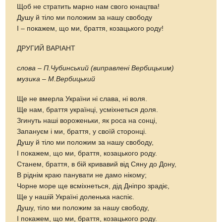
Щоб не стратить марно нам свого юнацтва!
Душу й тіло ми положим за нашу свободу
І – покажем, що ми, браття, козацького роду!
ДРУГИЙ ВАРІАНТ
слова
–
П.Чубинський (виправлені Вербицьким)
музика
–
М.Вербицький
Ще не вмерла України ні слава, ні воля.
Ще нам, браття українці, усміхнеться доля.
Згинуть наші вороженьки, як роса на сонці,
Запануєм і ми, браття, у своїй сторонці.
Душу й тіло ми положим за нашу свободу,
І покажем, що ми, браття, козацького роду.
Станем, браття, в бій кривавий від Сяну до Дону,
В ріднім краю панувати не дамо нікому;
Чорне море ще всміхнеться, дід Дніпро зрадіє,
Ще у нашій Україні доленька наспіє.
Душу, тіло ми положим за нашу свободу,
І покажем, що ми, браття, козацького роду.