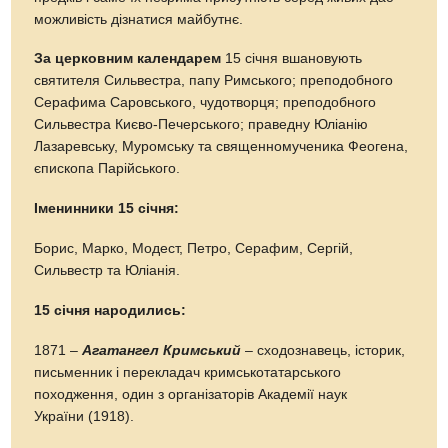
можливість дізнатися майбутнє.
За церковним календарем
15 січня вшановують
святителя Сильвестра, папу Римського; преподобного
Серафима Саровського, чудотворця; преподобного
Сильвестра Києво-Печерського; праведну Юліанію
Лазаревську, Муромську та священномученика Феогена,
єпископа Парійського.
Іменинники 15 січня:
Борис, Марко, Модест, Петро, Серафим, Сергій,
Сильвестр та Юліанія.
15 січня народились:
1871 –
Агатангел Кримський
– сходознавець, історик,
письменник і перекладач кримськотатарського
походження, один з організаторів Академії наук
України (1918).