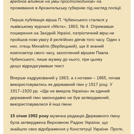
вредное влияние на умы простолюдинов»
на
проживання в Архангельську губернію під нагляд поліції.
Перша публікація вірша П. Чубинського сталася у
львівському журналі «Мета», 1863, № 4. Отримавши
поширення на Західній Україні, патріотичний вірш не
пройшов повз увагу й релігійних діячів того часу. Один з
них, отець Михайло (Вербицький), ще й знаний
композитор свого часу, захоплений віршем Павла
Чубинського, пише музику до нього, при цьому
дещо відредагувавши текст.
Вперше надрукований у 1863, а з нотами – 1865, почав
використовуватись як державний гімн у 1917 році. У
1917–1920 рр. «Ще не вмерла Україна» як єдиний
державний гімн законодавчо не був затверджений,
використовувалися й інші гімни.
15 січня 1992 року
музична редакція Державного гімну
була затверджена Верховною Радою України, що
знайшло своє відображення у Конституції України. Проте,