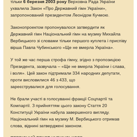
тільки
6 березня 2003 року
Верховна Рада України
ухвалила Закон «Про Державний гімн України»,
запропонований президентом Леонідом Кучмою.
Законопроектом пропонувалося затвердити як
Державний гімн Національний гімн на музику Михайла
Вербицького зі словами тільки першого куплета і приспіву
вірша Павла Чубинського «Ще не вмерла Україна».
У той же час перша строфа гімну, згідно з пропозицією
Президента, зазвучала – «Ще не вмерла України і слава,
і воля». Цей закон підтримали 334 народних депутати,
проти висловилися 46 з 433, що
зареєструвалися для голосування.
Не брали участі в голосуванні фракції Соцпартії та
Компартії. З прийняттям цього закону Стаття 20
Конституції України набула завершеного вигляду.
Національний гімн на музику М. Вербицького отримав
слова, віднині затверджені законом.