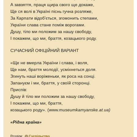
А завзяття, праця щира свого ще докаже,
Ще ся волі в Україні піснь гучна розляже,
За Карпати відоб’ється, згомонить степами,
України слава стане поміж ворогами.
Душу, тіло ми положим за нашу свободу,
І покажем, що ми, браття, козацького роду.
СУЧАСНИЙ ОФІЦІЙНИЙ ВАРІАНТ
«Ще не вмерла України і слава, і воля,
Ще нам, браття молодії, усміхнеться доля.
Згинуть наші воріженьки, як роса на сонці.
Запануєм і ми, браття, у своїй сторонці.
Приспів:
Душу й тіло ми положим за нашу свободу,
І покажем, що ми, браття,
козацького роду». (www.
museumkamyanske.at.ua)
«Рідна країна»
Розділи:
Суспільство