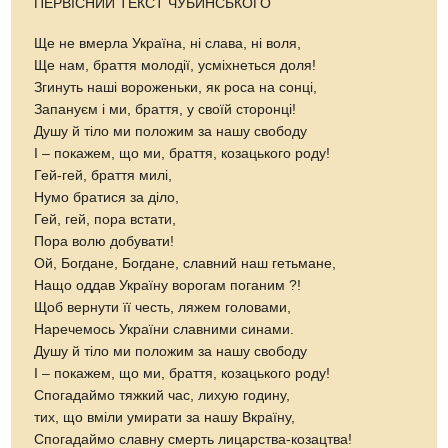
ПЕРВІСНИЙ ТЕКСТ ЧУБИНСЬКОГО
Ще не вмерла Україна, ні слава, ні воля,
Ще нам, браття молодії, усміхнеться доля!
Згинуть наші вороженьки, як роса на сонці,
Запануєм і ми, браття, у своїй сторонці!
Душу й тіло ми положим за нашу свободу
І – покажем, що ми, браття, козацького роду!
Гей-гей, браття милі,
Нумо братися за діло,
Гей, гей, пора встати,
Пора волю добувати!
Ой, Богдане, Богдане, славний наш гетьмане,
Нащо оддав Україну ворогам поганим ?!
Щоб вернути її честь, ляжем головами,
Наречемось України славними синами.
Душу й тіло ми положим за нашу свободу
І – покажем, що ми, браття, козацького роду!
Спогадаймо тяжкий час, лихую годину,
тих, що вміли умирати за нашу Вкраїну,
Спогадаймо славну смерть лицарства-козацтва!