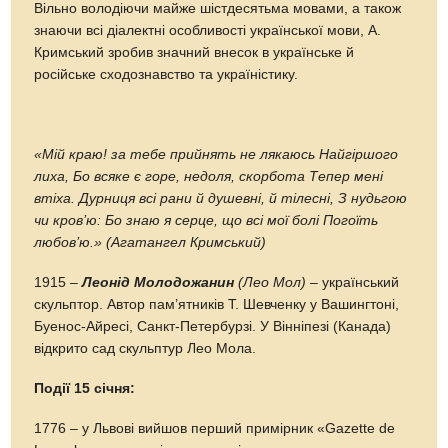
Вільно володіючи майже шістдесятьма мовами, а також
знаючи всі діалектні особливості української мови, А.
Кримський зробив значний внесок в українське й
російське сходознавство та україністику.
«Мій краю! за тебе прийнять не лякаюсь Найгіршого
лиха, Бо всяке є горе, недоля, скорбота Тепер мені
втіха. Дурниця всі рани й душевні, й тілесні, З нудьгою
чи кров’ю: Бо знаю я серце, що всі мої болі Погоїть
любов’ю.» (Агатангел Кримський)
1915 –
Леонід Молодожанин
(Лео Мол)
– український
скульптор. Автор пам’ятників Т. Шевченку у Вашингтоні,
Буенос-Айресі, Санкт-Петербурзі. У Вінніпезі (Канада)
відкрито сад скульптур Лео Мола.
Події 15 січня:
1776 – у Львові вийшов перший примірник «Gazette de