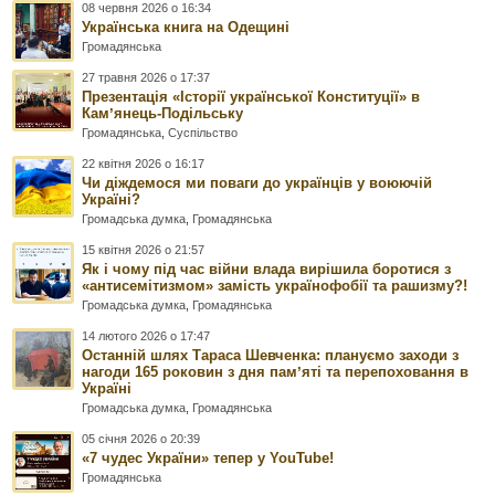
08 червня 2026 о 16:34
Українська книга на Одещині
Громадянська
27 травня 2026 о 17:37
Презентація «Історії української Конституції» в
Камʼянець-Подільську
Громадянська
,
Суспільство
22 квітня 2026 о 16:17
Чи діждемося ми поваги до українців у воюючій
Україні?
Громадська думка
,
Громадянська
15 квітня 2026 о 21:57
Як і чому під час війни влада вирішила боротися з
«антисемітизмом» замість українофобії та рашизму?!
Громадська думка
,
Громадянська
14 лютого 2026 о 17:47
Останній шлях Тараса Шевченка: плануємо заходи з
нагоди 165 роковин з дня памʼяті та перепоховання в
Україні
Громадська думка
,
Громадянська
05 січня 2026 о 20:39
«7 чудес України» тепер у YouTube!
Громадянська