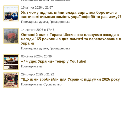
15 квітня 2026 о 21:57
Як і чому під час війни влада вирішила боротися з
«антисемітизмом» замість українофобії та рашизму?!
Громадська думка
,
Громадянська
14 лютого 2026 о 17:47
Останній шлях Тараса Шевченка: плануємо заходи з
нагоди 165 роковин з дня памʼяті та перепоховання в
Україні
Громадська думка
,
Громадянська
05 січня 2026 о 20:39
«7 чудес України» тепер у YouTube!
Громадянська
29 грудня 2025 о 21:22
"Що я/ми зробив/ли для України: підсумки 2026 року
Громадянська
,
Суспільство