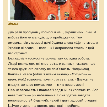
ain.ua
Два рази пролунав у космосі й наш, український, гімн. Я
вибрав його як мелодію для пробудження. Тож
американців у космосі двічі будили слова «Ще не вмерла
України нi слава, нi воля ...» І астронавти стояли в цей
час струнко!
Без жартів у космосі не можна, там складна робота.
Лікарі-психологи, які спостерігали за нами, сказали, що
такого дружного екіпажу не пам'ятають. Наприклад,
Калпана Чавла (
один із членів екіпажу «Колумбії» —
прим. Ред.
) говорила, коли я лягав спати: «Дивись, не
впади», хоча це неможливо — ми в невагомості.
Про невагомість і космос
Я радів їй, як хлопчисько. Але
невагомість — річ небезпечна. Вона здатна завдати
неприємностей будь-якій, нехай і тричі здоровій, людині.
[...]Але у мене, на щастя, адаптація пройшла