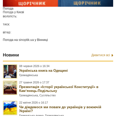
Погода
Погода у
Києві
вологість:
тиск:
вітер:
Погода на
sinoptik.ua
у Вінниці
Новини
Дивитися всі
08 червня 2026 о 16:34
Українська книга на Одещині
Громадянська
27 травня 2026 о 17:37
Презентація «Історії української Конституції» в
Камʼянець-Подільську
Громадянська
,
Суспільство
22 квітня 2026 о 16:17
Чи діждемося ми поваги до українців у воюючій
Україні?
Громадська думка
,
Громадянська