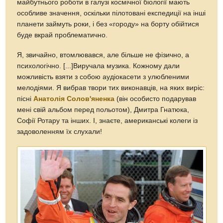
майбутнього роботи в галузі космічної біології мають
особливе значення, оскільки пілотовані експедиції на інші
планети займуть роки, і без «городу» на борту обійтися
буде вкрай проблематично.
Я, звичайно, втомлювався, але більше не фізично, а
психологічно. [...]Виручала музика. Кожному дали
можливість взяти з собою аудіокасети з улюбленими
мелодіями. Я вибрав твори тих виконавців, на яких виріс:
пісні
Анатолія Солов'яненка
(він особисто подарував
мені свій альбом перед польотом), Дмитра Гнатюка,
Софії Ротару та інших. І, знаєте, американські колеги із
задоволенням їх слухали!