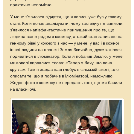
практично непомітно.
У мене з'явилося відчуття, що я колись уже був у такому
стані. Коли почав аналізувати, чому такі відчуття виникли,
з'явилося напівфантастичне припущення про те, що
людина все ж родом з космосу, а такий стан записано на
генному рівні у кожного з нас — у мене, у вас і в кожної
іншої людини на планеті Земля.Звичайно, дуже хотілося
подивитися в ілюмінатор. Коли я побачив Землю, у мене
мимоволі вирвалися слова: «Тепер я бачу, що вона
кругла». Там я згадав наш глобус в сільській школі, але
описати те, що я побачив в ілюмінаторі, неможливо.
Жодне фото з космосу не передасть того, що ми бачили
на власні очі.