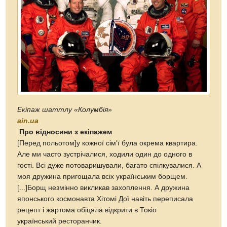
Екіпаж шаттлу «Колумбія»
ain.ua
Про відносини з екіпажем
[Перед польотом]у кожної сім'ї була окрема квартира.
Але ми часто зустрічалися, ходили один до одного в
гості. Всі дуже потоваришували, багато спілкувалися. А
моя дружина пригощала всіх українським борщем.
[...]Борщ незмінно викликав захоплення. А дружина
японського космонавта Хітомі Дої навіть переписала
рецепт і жартома обіцяла відкрити в Токіо
український ресторанчик.