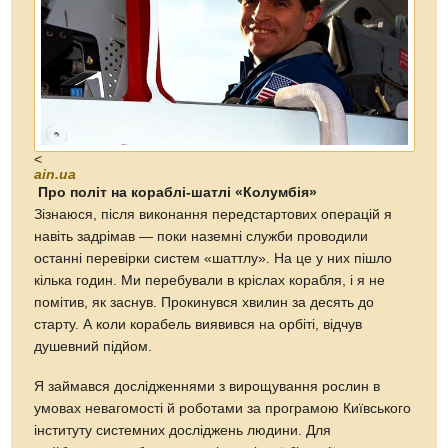
<
ain.ua
Про політ на кораблі-шатлі «Колумбія»
Зізнаюся, після виконання передстартових операцій я
навіть задрімав — поки наземні служби проводили
останні перевірки систем «шаттлу». На це у них пішло
кілька годин. Ми перебували в кріслах корабля, і я не
помітив, як заснув. Прокинувся хвилин за десять до
старту. А коли корабель виявився на орбіті, відчув
душевний підйом.
Я займався дослідженнями з вирощування рослин в
умовах невагомості й роботами за програмою Київського
інституту системних досліджень людини. Для