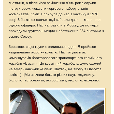
льотчиків, а після його закінчення п'ять років служив
інструктором, чекаючи чергового набору в загін
космонавтів. Комісія прибула до нас в частину в 1976
році. З багатьох охочих тоді забрали двох — мене і ще
одного офіцера. Нас направили в Москву, де по черзі
проходили ґрунтовні медичні обстеження 254 льотчика з
усього Союзу.
Зрештою, з цієї групи я залишився один. Я пройшов
надзвичайно жорстку комісію. Нас готували як
командувачів багаторазового транспортного космічного
корабля «Буран». Це космічний корабель, дуже схожий
на американський «Спейс Шаттл», на якому я і полетів
потім. [...]Ми вивчали багато різних наук: медицину,
біологію, астрономію, астрофізику, геологію, екологію.