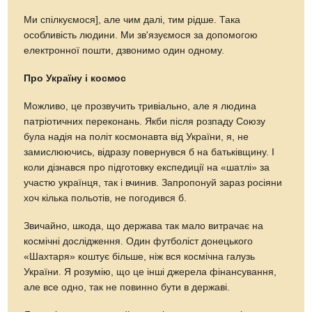
Ми спілкуємося], але чим далі, тим рідше. Така
особливість людини. Ми зв'язуємося за допомогою
електронної пошти, дзвонимо один одному.
Про Україну і космос
Можливо, це прозвучить тривіально, але я людина
патріотичних переконань. Якби після розпаду Союзу
була надія на політ космонавта від України, я, не
замислюючись, відразу повернувся б на батьківщину. І
коли дізнався про підготовку експедиції на «шатлі» за
участю українця, так і вчинив. Запропонуй зараз росіяни
хоч кілька польотів, не погодився б.
Звичайно, шкода, що держава так мало витрачає на
космічні дослідження. Один футболіст донецького
«Шахтаря» коштує більше, ніж вся космічна галузь
України. Я розумію, що це інші джерела фінансування,
але все одно, так не повинно бути в державі.