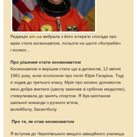
Редакція
ain.ua
вибрала з його інтерв'ю спогади про
мрію стати космонавтом, польоти на шатлі «Колумбія»
і космос...
Про рішення стати космонавтом
Космонавтом я вирішив стати ще в дитинстві, 12 квітня
1961 року, коли оголосили про політ Юрія Гагаріна. Тоді
я ходив до третього класу. Мрія про космос допомогла
мені добре вчитися (школу закінчив зі срібною медаллю),
стимулювала до занять спортом. Я був капітаном
шкільної команди з ручного м'яча,
волейболу, баскетболу.
Про те, як став космонавтом
Я вступив до Чернігівського вищого авіаційного училища