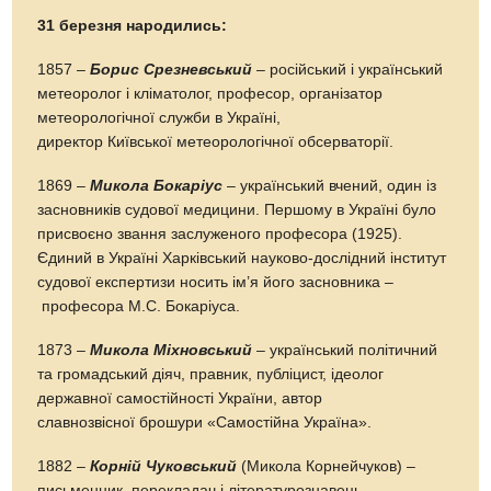
31 березня народились:
1857 –
Борис Срезневський
– російський і український
метеоролог і кліматолог, професор, організатор
метеорологічної служби в Україні,
директор Київської метеорологічної обсерваторії.
1869 –
Микола Бокаріус
– український вчений, один із
засновників судової медицини. Першому в Україні було
присвоєно звання заслуженого професора (1925).
Єдиний в Україні Харківський науково-дослідний інститут
судової експертизи носить ім’я його засновника –
професора М.С. Бокаріуса.
1873 –
Микола Міхновський
– український політичний
та громадський діяч, правник, публіцист, ідеолог
державної самостійності України, автор
славнозвісної брошури «Самостійна Україна».
1882 –
Корній Чуковський
(Микола Корнейчуков) –
письменник, перекладач і літературознавець