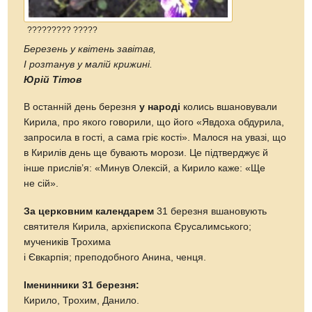
????????? ?????
Березень у квітень завітав,
І розтанув у малій крижині.
Юрій Тітов
В останній день березня
у народі
колись вшановували
Кирила, про якого говорили, що його «Явдоха обдурила,
запросила в гості, а сама гріє кості». Малося на увазі, що
в Кирилів день ще бувають морози. Це підтверджує й
інше прислів’я: «Минув Олексій, а Кирило каже: «Ще
не сій».
За церковним календарем
31 березня вшановують
святителя Кирила, архієпископа Єрусалимського;
мучеників Трохима
і Євкарпія; преподобного Анина, ченця.
Іменинники 31 березня:
Кирило, Трохим, Данило.