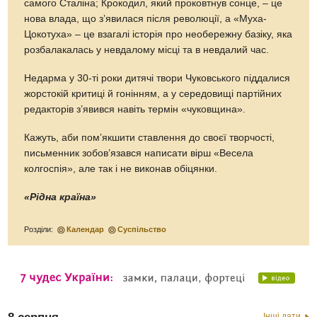
самого Сталіна; Крокодил, який проковтнув сонце, – це
нова влада, що з’явилася після революції, а «Муха-
Цокотуха» – це взагалі історія про необережну базіку, яка
розбалакалась у невдалому місці та в невдалий час.
Недарма у 30-ті роки дитячі твори Чуковського піддалися
жорстокій критиці й гонінням, а у середовищі партійних
редакторів з’явився навіть термін «чуковщина».
Кажуть, аби пом’якшити ставлення до своєї творчості,
письменник зобов’язався написати вірш «Весела
колгоспія», але так і не виконав обіцянки.
«Рідна країна»
Розділи:
Календар
Суспільство
Інші дати