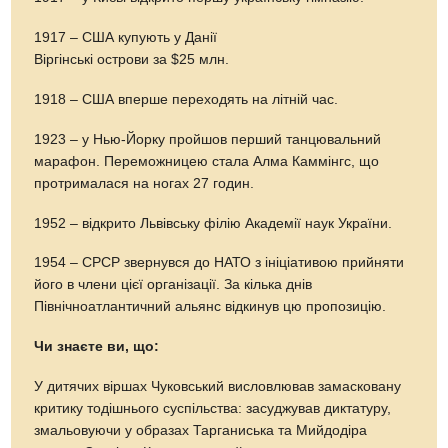
1917 – США купують у Данії
Віргінські острови за $25 млн.
1918 – США вперше переходять на літній час.
1923 – у Нью-Йорку пройшов перший танцювальний
марафон. Переможницею стала Алма Каммінгс, що
протрималася на ногах 27 годин.
1952 – відкрито Львівську філію Академії наук України.
1954 – СРСР звернувся до НАТО з ініціативою прийняти
його в члени цієї організації. За кілька днів
Північноатлантичний альянс відкинув цю пропозицію.
Чи знаєте ви, що:
У дитячих віршах Чуковський висловлював замасковану
критику тодішнього суспільства: засуджував диктатуру,
змальовуючи у образах Тарганиська та Мийдодіра