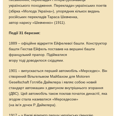
українського походження. Перекладач українських поетів
(збірка «Молода Україна»), упорядник кількох видань
російських перекладів Тараса Шевченка,
автор нарису «Шевченко» (1911).
Події 31 березня:
1889 – офіційне відкриття Ейфелевої башти. Конструктор
башти Гюстав Ейфель поставив на вершині башти
французький прапор. Підійматися
вгору тоді доводилося східцями.
1901 – випускається перший автомобіль «Мерседес». Він
створений Вільгельмом Майбахом для Motoren
Gesellschaft Готліба Даймлера і являє собою новий
стандарт автомашин з двигуном внутрішнього згорання
(ДВС). Цей автомобіль також поклав початок династії, яка
згодом стала називатися «Мерседесом»
(на ім’я дочок Р. Даймлера).
1917 – у Києві відкрито першу українську гімназію.