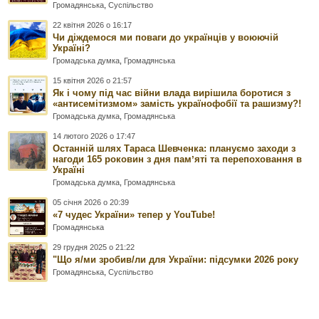
Громадянська
,
Суспільство
22 квітня 2026 о 16:17
Чи діждемося ми поваги до українців у воюючій
Україні?
Громадська думка
,
Громадянська
15 квітня 2026 о 21:57
Як і чому під час війни влада вирішила боротися з
«антисемітизмом» замість українофобії та рашизму?!
Громадська думка
,
Громадянська
14 лютого 2026 о 17:47
Останній шлях Тараса Шевченка: плануємо заходи з
нагоди 165 роковин з дня памʼяті та перепоховання в
Україні
Громадська думка
,
Громадянська
05 січня 2026 о 20:39
«7 чудес України» тепер у YouTube!
Громадянська
29 грудня 2025 о 21:22
"Що я/ми зробив/ли для України: підсумки 2026 року
Громадянська
,
Суспільство