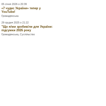
05 січня 2026 о 20:39
«7 чудес України» тепер у
YouTube!
Громадянська
29 грудня 2025 о 21:22
"Що я/ми зробив/ли для України:
підсумки 2026 року
Громадянська
,
Суспільство