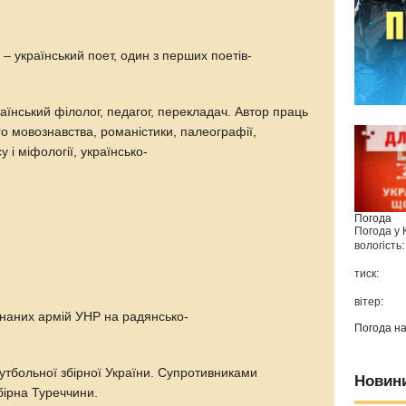
)
– український поет, один з перших поетів-
аїнський філолог, педагог, перекладач. Автор праць
ого мовознавства, романістики, палеографії,
 і міфології, українсько-
Погода
Погода у
вологість:
тиск:
вітер:
днаних армій УНР на радянсько-
Погода н
утбольної збірної України. Супротивниками
Новин
бірна Туреччини.