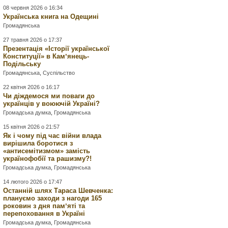
08 червня 2026 о 16:34
Українська книга на Одещині
Громадянська
27 травня 2026 о 17:37
Презентація «Історії української
Конституції» в Камʼянець-
Подільську
Громадянська
,
Суспільство
22 квітня 2026 о 16:17
Чи діждемося ми поваги до
українців у воюючій Україні?
Громадська думка
,
Громадянська
15 квітня 2026 о 21:57
Як і чому під час війни влада
вирішила боротися з
«антисемітизмом» замість
українофобії та рашизму?!
Громадська думка
,
Громадянська
14 лютого 2026 о 17:47
Останній шлях Тараса Шевченка:
плануємо заходи з нагоди 165
роковин з дня памʼяті та
перепоховання в Україні
Громадська думка
,
Громадянська