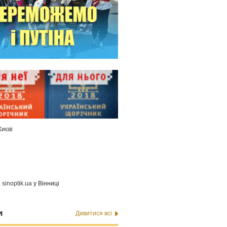
Києві
а
sinoptik.ua
у Вінниці
и
Дивитися всі