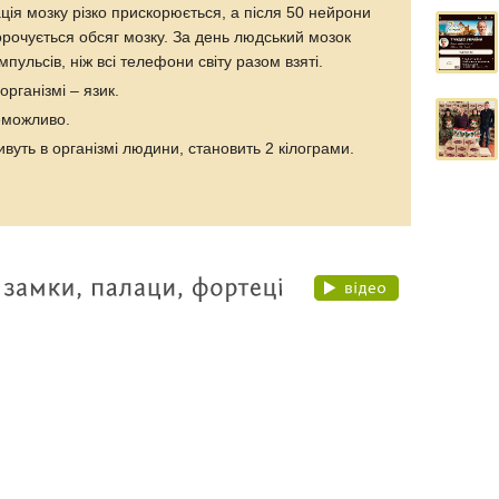
ація мозку різко прискорюється, а після 50 нейрони
корочується обсяг мозку. За день людський мозок
пульсів, ніж всі телефони світу разом взяті.
рганізмі – язик.
еможливо.
ивуть в організмі людини, становить 2 кілограми.