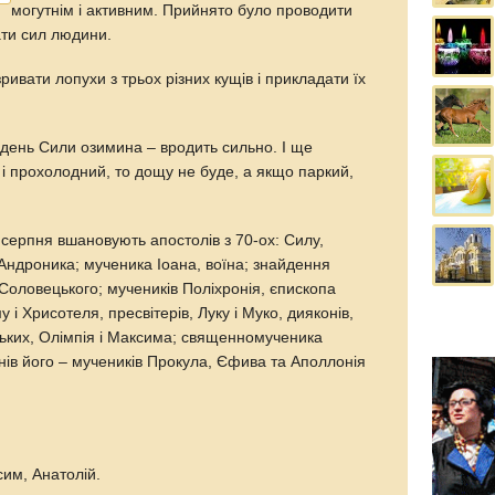
могутнім і активним. Прийнято було проводити
ати сил людини.
ивати лопухи з трьох різних кущів і прикладати їх
 день Сили озимина – вродить сильно. І ще
і прохолодний, то дощу не буде, а якщо паркий,
серпня вшановують апостолів з 70-ох: Силу,
Андроника; мученика Іоана, воїна; знайдення
оловецького; мучеників Поліхронія, єпископа
і Хрисотеля, пресвітерів, Луку і Муко, дияконів,
ських, Олімпія і Максима; священномученика
чнів його – мучеників Прокула, Єфива та Аполлонія
сим, Анатолій.