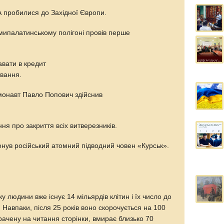
А пробилися до Західної Європи.
ипалатинському полігоні провів перше
вати в кредит
ування.
монавт Павло Попович здійснив
ня про закриття всіх витверезників.
онув російський атомний підводний човен «Курськ».
 людини вже існує 14 мільярдів клітин і їх число до
. Навпаки, після 25 років воно скорочується на 100
трачену на читання сторінки, вмирає близько 70