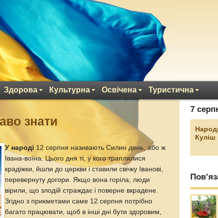
Здорова
Культурна
Освічена
Туристична
7 серп
каво знати
Народ
Куліш
У народі
12 серпня називають Силин день, або ж
Івана-воїна. Цього дня ті, у кого траплялися
крадіжки, йшли до церкви і ставили свічку Іванові,
Пов’яз
перевернуту догори. Якщо вона горіла, люди
вірили, що злодій страждає і поверне вкрадене.
Згідно з прикметами саме 12 серпня потрібно
багато працювати, щоб в інші дні бути здоровим,