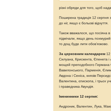
різні обряди для того, щоб над
Поширена традиція 12 серпня зр
до ніг, якщо є больові відчуття.
Також вважалося, що посіяна в
підмічали, якщо день похмурий 
то дощ буде лити обов’язково.
За церковним календарем
12 
Силуана, Крискента, Єпенета і 
мощей преподобного Германа С
Вавилонського, Парменія, Єлиму 
Авдона і Сеніса, князів Персид
Валентина, єпископа, і трьох у
і праведника Авундія.
Іменинники 12 серпня:
Андроник, Валентин, Лука, Мак