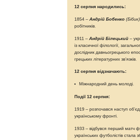
12 серпня народились:
1854 –
Андрій Бобенко
(Бібик
робітників.
1911 –
Андрій Білецький
– укр
із класичної філології, загальн
дослідник давньогрецького епосу
грецьких літературних зв’язків.
12 серпня відзначають:
Міжнародний день молоді.
Події 12 серпня:
1919 – розпочався наступ об’є
українському фронті.
1933 – відбувся перший матч ф
українських футболістів стала з