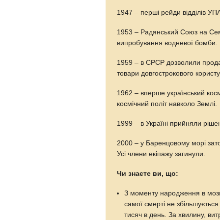
1947 – перші рейди відділів УП
1953 – Радянський Союз на Сем
випробування водневої бомби.
1959 – в СРСР дозволили прода
товари довгострокового корист
1962 – вперше український кос
космічний політ навколо Землі.
1999 – в Україні прийняли рішен
2000 – у Баренцовому морі зат
Усі члени екіпажу загинули.
Чи знаєте ви, що:
З моменту народження в мозку
самої смерті не збільшується
тисяч в день. За хвилину, ви