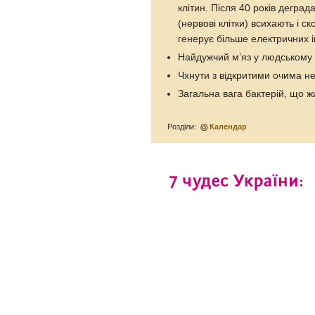
клітин. Після 40 років деград
(нервові клітки) всихають і с
генерує більше електричних ім
Найдужчий м’яз у людському о
Чхнути з відкритими очима н
Загальна вага бактерій, що ж
Розділи:
Календар