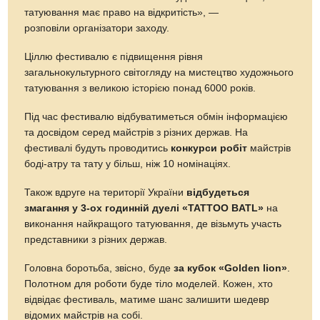
татуювання має право на відкритість», —
розповіли організатори заходу.
Ціллю фестивалю є підвищення рівня
загальнокультурного світогляду на мистецтво художнього
татуювання з великою історією понад 6000 років.
Під час фестивалю відбуватиметься обмін інформацією
та досвідом серед майстрів з різних держав. На
фестивалі будуть проводитись
конкурси робіт
майстрів
боді-атру та тату у більш, ніж 10 номінаціях.
Також вдруге на території України
відбудеться
змагання у 3-ох годинній дуелі «TATTOO BATL»
на
виконання найкращого татуювання, де візьмуть участь
представники з різних держав.
Головна боротьба, звісно, буде
за кубок «Golden lion»
.
Полотном для роботи буде тіло моделей. Кожен, хто
відвідає фестиваль, матиме шанс залишити шедевр
відомих майстрів на собі.