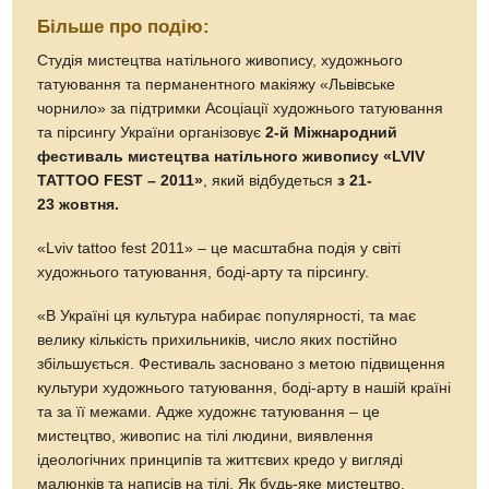
Більше про подію:
Студія мистецтва натільного живопису, художнього
татуювання та перманентного макіяжу «Львівське
чорнило» за підтримки Асоціації художнього татуювання
та пірсингу України організовує
2-й Міжнародний
фестиваль мистецтва натільного живопису «LVIV
TATTOO FEST – 2011»
, який відбудеться
з 21-
23 жовтня.
«Lviv tattoo fest 2011» – це масштабна подія у світі
художнього татуювання, боді-арту та пірсингу.
«В Україні ця культура набирає популярності, та має
велику кількість прихильників, число яких постійно
збільшується. Фестиваль засновано з метою підвищення
культури художнього татуювання, боді-арту в нашій країні
та за її межами. Адже художнє татуювання – це
мистецтво, живопис на тілі людини, виявлення
ідеологічних принципів та життєвих кредо у вигляді
малюнків та написів на тілі. Як будь-яке мистецтво,