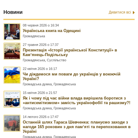
Новини
Дивитися всі
08 червня 2026 о 16:34
Українська книга на Одещині
Громадянська
27 травня 2026 о 17:37
Презентація «Історії української Конституції» в
Камʼянець-Подільську
Громадянська
,
Суспільство
22 квітня 2026 о 16:17
Чи діждемося ми поваги до українців у воюючій
Україні?
Громадська думка
,
Громадянська
15 квітня 2026 о 21:57
Як і чому під час війни влада вирішила боротися з
«антисемітизмом» замість українофобії та рашизму?!
Громадська думка
,
Громадянська
14 лютого 2026 о 17:47
Останній шлях Тараса Шевченка: плануємо заходи з
нагоди 165 роковин з дня памʼяті та перепоховання в
Україні
Громадська думка
,
Громадянська