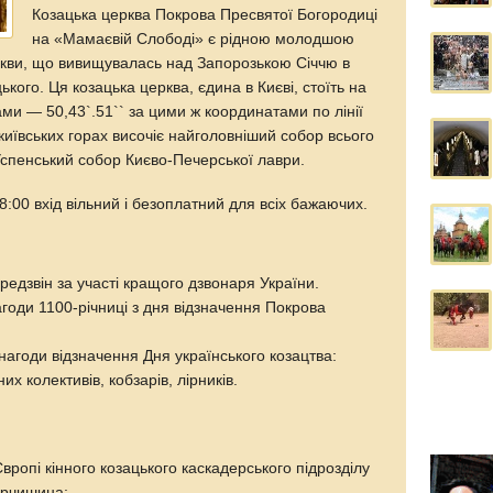
Козацька церква Покрова Пресвятої Богородиці
на «Мамаєвій Слободі» є рідною молодшою
ркви, що вивищувалась над Запорозькою Січчю в
кого. Ця козацька церква, єдина в Києві, стоїть на
ами — 50,43`.51`` за цими ж координатами по лінії
х київських горах височіє найголовніший собор всього
Успенський собор Києво-Печерської лаври.
8:00 вхід вільний і безоплатний для всіх бажаючих.
едзвін за участі кращого дзвонаря України.
агоди 1100-річниці з дня відзначення Покрова
 нагоди відзначення Дня українського козацтва:
х колективів, кобзарів, лірників.
вропі кінного козацького каскадерського підрозділу
Юрчишина;