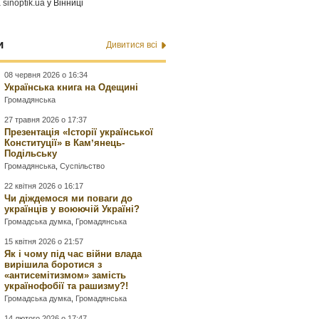
а
sinoptik.ua
у Вінниці
и
Дивитися всі
08 червня 2026 о 16:34
Українська книга на Одещині
Громадянська
27 травня 2026 о 17:37
Презентація «Історії української
Конституції» в Камʼянець-
Подільську
Громадянська
,
Суспільство
22 квітня 2026 о 16:17
Чи діждемося ми поваги до
українців у воюючій Україні?
Громадська думка
,
Громадянська
15 квітня 2026 о 21:57
Як і чому під час війни влада
вирішила боротися з
«антисемітизмом» замість
українофобії та рашизму?!
Громадська думка
,
Громадянська
14 лютого 2026 о 17:47