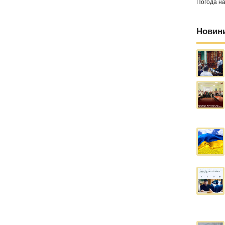
Погода н
Новин