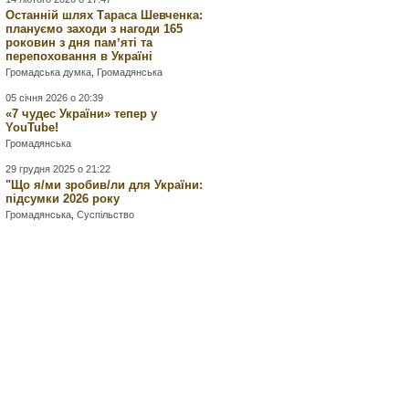
Останній шлях Тараса Шевченка:
плануємо заходи з нагоди 165
роковин з дня памʼяті та
перепоховання в Україні
Громадська думка
,
Громадянська
05 січня 2026 о 20:39
«7 чудес України» тепер у
YouTube!
Громадянська
29 грудня 2025 о 21:22
"Що я/ми зробив/ли для України:
підсумки 2026 року
Громадянська
,
Суспільство