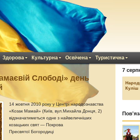
Здорова
Культурна
Освічена
Туристична
7 серп
амаєвій Слободі» день
Народ
й
Куліш
14 жовтня 2010 року у Центрі народознавства
«Козак Мамай» (Київ, вул.Михайла Донця, 2)
Пов’яз
відзначатиметься одне з найвеличніших
козацьких свят — Покрова
Пресвятої Богородиці