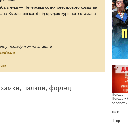
ьба з лука — Печерська сотня реєстрового козацтва
ана Хмельницького) під орудою курінного отамана
рту проїзду можна знайти
boda.ua
тури
Погода
Погода у
вологість:
тиск:
вітер: