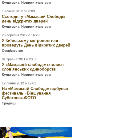
Культурна
,
Новини культури
19 січня 2012 о 00:09
Сьогодні у «Мамаєвій Слободі»
день відкритих дверей
Культурна
,
Новини культури
26 березня 2012 о 16:29
У Київському метрополітені
проведуть День відкритих дверей
Суспільство
01 травня 2011 о 20:33
У «Мамаєвій слободі» вчилися
слов'янських єдиноборств
Культурна
,
Новини культури
12 липня 2012 о 12:01
На «Мамаєвій Слободі» відбувся
фестиваль «Віншування
Суботова».ФОТО
Традиції