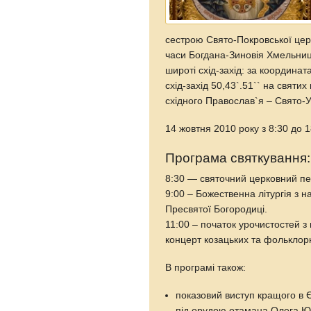
сестрою Свято-Покровської це
часи Богдана-Зиновія Хмельниць
широті схід-захід: за координат
схід-захід 50,43`.51`` на святи
східного Православ`я – Свято-
14 жовтня 2010 року з 8:30 до 1
Програма святкування:
8:30 — святочний церковний пер
9:00 – Божественна літургія з н
Пресвятої Богородиці.
11:00 – початок урочистостей з
концерт козацьких та фольклорни
В програмі також:
показовий виступ кращого в Є
під орудою отамана Олега 