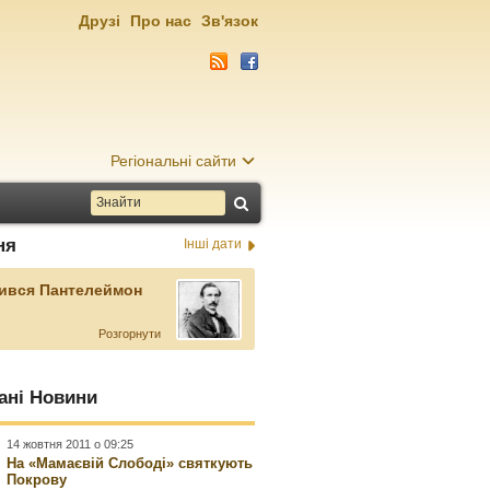
Друзі
Про нас
Зв'язок
Регіональні сайти
ня
Інші дати
ився Пантелеймон
Розгорнути
ані Новини
14 жовтня 2011 о 09:25
На «Мамаєвій Слободі» святкують
Покрову