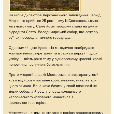
На місце директора Херсонеського заповідника Леонід
Марченко прийшов 25 років тому із Севастопольського
міськвиконкому. Саме йому першому спало на думку
відродити Свято–Володимирський собор, що лежав у
руїнах посеред античного городища.
Одержимий цією ідеєю, він методично «набридав»
компартійним секретарям та ієрархам церкви. І досяг
успіху — шість років тому у відновленому красені–храмі
поновилися регулярні богослужіння.
Проте місцевій єпархії Московського патріархату, якій
храм відійшов у постійне користування, виявляється,
цього замало. Вона хоче бачити у своїй власності не
тільки собор, а й решту споруд колишнього
херсонеського чоловічого монастиря з
прилеглою територією.
Мотивуючи це тим, як сказано в раніше оприлюдненому