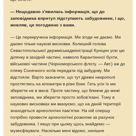
— Нещодавно з’явилась інформація, що до
заповідника впритул підступають забудовники, і що,
мовляв, це погоджено з вами.
— Це перекручена інформація. Ми згоди не даємо. Ми
даємо тільки наукові висновки. Колишній голова
Севастопольської держміськадміністрації Куніцин усю цю
ділянку в західній частині, навколо Карантинної бухти,
військової частини (Чорноморського флоту. — Авт.) аж до
пляжу Сонячного хотів передати під забудову. Ми
відстояли. Варто зазначити, що тут древні некрополі
простяглись на кілометри в різні боки. Геть усіх їх ми
зберегти не в змозі. Проте частину, що ближче до межі
заповідника, ми зберегти просто зобов’язані. Тому в
наукових висновках ми вказуємо, що на даній території
знаходяться археологічні пам’ятки. На ній спершу
потрібно провести археологічні розкопки за рахунок
забудовника. І якщо при цьому щось знайдемо —
музеєфікувати. Наскільки мені відомо, нинішня