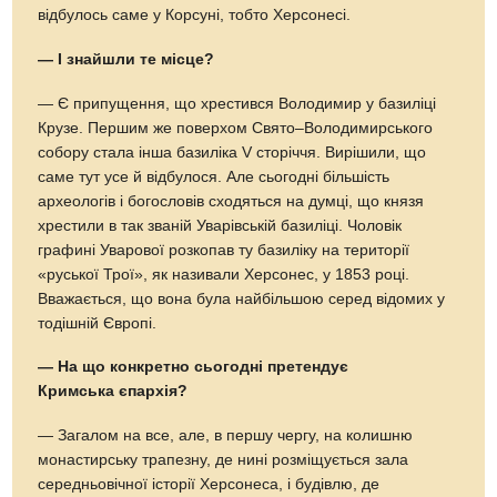
відбулось саме у Корсуні, тобто Херсонесі.
— І знайшли те місце?
— Є припущення, що хрестився Володимир у базиліці
Крузе. Першим же поверхом Свято–Володимирського
собору стала інша базиліка V сторіччя. Вирішили, що
саме тут усе й відбулося. Але сьогодні більшість
археологів і богословів сходяться на думці, що князя
хрестили в так званій Уварівській базиліці. Чоловік
графині Уварової розкопав ту базиліку на території
«руської Трої», як називали Херсонес, у 1853 році.
Вважається, що вона була найбільшою серед відомих у
тодішній Європі.
— На що конкретно сьогодні претендує
Кримська єпархія?
— Загалом на все, але, в першу чергу, на колишню
монастирську трапезну, де нині розміщується зала
середньовічної історії Херсонеса, і будівлю, де