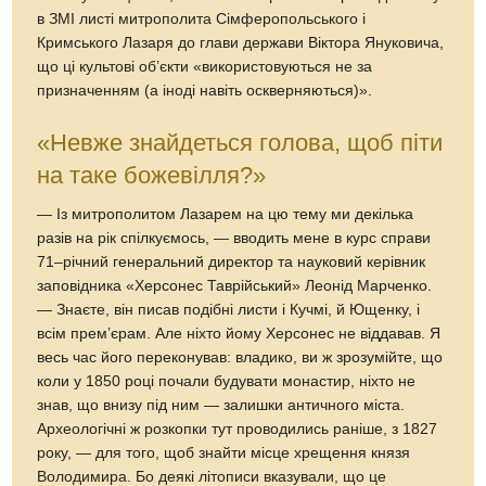
в ЗМІ листі митрополита Сімферопольського і
Кримського Лазаря до глави держави Віктора Януковича,
що ці культові об’єкти «використовуються не за
призначенням (а іноді навіть оскверняються)».
«Невже знайдеться голова, щоб піти
на таке божевілля?»
— Із митрополитом Лазарем на цю тему ми декілька
разів на рік спілкуємось, — вводить мене в курс справи
71–річний генеральний директор та науковий керівник
заповідника «Херсонес Таврійський» Леонід Марченко.
— Знаєте, він писав подібні листи і Кучмі, й Ющенку, і
всім прем’єрам. Але ніхто йому Херсонес не віддавав. Я
весь час його переконував: владико, ви ж зрозумійте, що
коли у 1850 році почали будувати монастир, ніхто не
знав, що внизу під ним — залишки античного міста.
Археологічні ж розкопки тут проводились раніше, з 1827
року, — для того, щоб знайти місце хрещення князя
Володимира. Бо деякі літописи вказували, що це