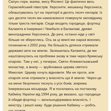
Сапун–гори, маяка, мису Фіолент. Це фактично весь
Гераклейський півострів. Херсоніти, мешканці Херсонеса,
облаштувались тут на території в десять тисяч гектарів. Із
цих десяти тисяч ми намагаємося повернути заповіднику
тільки триста гектарів. Сюди входить городище, фортеці
Каламіта в Інкермані і Чембало в Балаклаві, древні
виноградники Херсонеса. До речі, останні ніде у світі
більше не збереглись. Ось за ці землі ми наразі воюємо,
починаючи з 2002 року. На більшість ділянок отримали
державні акти на землю. Залишилась Каламіта, де ми
наштовхнулись на проблеми знову ж таки через Кримську
єпархію. Там у неї, у печерах, Свято–Клементьєвський
монастир, а внизу — зруйнована церква святого
Миколая. Церкву хочуть відновити. Ми не проти, але
єпархія хоче отримати у власність ще й землю. Через це
на мене безупинно тиснуть з усіх боків, зокрема
Інкерманська міськрада. Я ж посилаюсь на постанову
Кабміну України від 1994 року, де вказано, що городище
й обидві фортеці — загальнодержавна власність. І
міністру, і решті кажу: буде рішення Кабміну — робіть
що хочете.