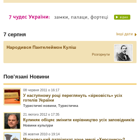
7 серпня
Інші дати
Народився Пантелеймон Куліш
Розгорнути
Пов’язані Новини
08 червня 2011 о 16:17
У наступному році переглянуть «зірковість» усіх
готелів України
Туристичні новини
,
Туристична
21 лютого 2012 о 17:35
Кулиняк обіцяє змінити керівництво усіх заповідників
Новини культури
26 жовтня 2010 о 19:14
Московський патріархат хоче землі «Херсонесу»?