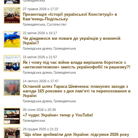
Громадянська
27 травня 2026 о 17:37
Презентація «Історії української Конституції» в
Камʼянець-Подільську
Громадянська
,
Суспільство
22 квітня 2026 о 16:17
Чи діждемося ми поваги до українців у воюючій
Україні?
Громадська думка
,
Громадянська
15 квітня 2026 о 21:57
Як і чому під час війни влада вирішила боротися з
«антисемітизмом» замість українофобії та рашизму?!
Громадська думка
,
Громадянська
14 лютого 2026 о 17:47
Останній шлях Тараса Шевченка: плануємо заходи з
нагоди 165 роковин з дня памʼяті та перепоховання в
Україні
Громадська думка
,
Громадянська
05 січня 2026 о 20:39
«7 чудес України» тепер у YouTube!
Громадянська
29 грудня 2025 о 21:22
"Що я/ми зробив/ли для України: підсумки 2026 року