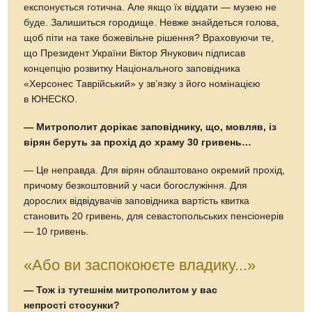
експонується готична. Але якщо їх віддати — музею не
буде. Залишиться городище. Невже знайдеться голова,
щоб піти на таке божевільне рішення? Враховуючи те,
що Президент України Віктор Янукович підписав
концепцію розвитку Національного заповідника
«Херсонес Таврійський» у зв’язку з його номінацією
в ЮНЕСКО.
— Митрополит дорікає заповіднику, що, мовляв, із
вірян беруть за прохід до храму 30 гривень…
— Це неправда. Для вірян облаштовано окремий прохід,
причому безкоштовний у часи богослужіння. Для
дорослих відвідувачів заповідника вартість квитка
становить 20 гривень, для севастопольських пенсіонерів
— 10 гривень.
«Або ви заспокоюєте владику...»
— Тож iз тутешнім митрополитом у вас
непрості стосунки?