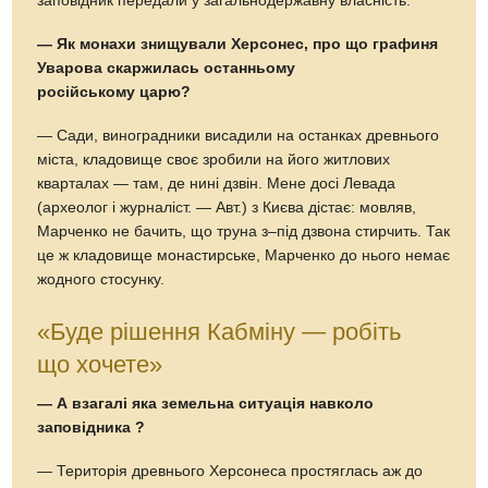
заповідник передали у загальнодержавну власність.
— Як монахи знищували Херсонес, про що графиня
Уварова скаржилась останньому
російському царю?
— Сади, виноградники висадили на останках древнього
міста, кладовище своє зробили на його житлових
кварталах — там, де нині дзвін. Мене досі Левада
(археолог і журналіст. — Авт.) з Києва дістає: мовляв,
Марченко не бачить, що труна з–під дзвона стирчить. Так
це ж кладовище монастирське, Марченко до нього немає
жодного стосунку.
«Буде рішення Кабміну — робіть
що хочете»
— А взагалі яка земельна ситуація навколо
заповідника ?
— Територія древнього Херсонеса простяглась аж до