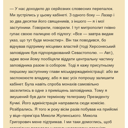
— У нас доходило до серйозних словесних перепалок.
Ми зустрілись у цьому кабінеті. З одного боку — Лазар і
зо два десятки його священиків, з іншого — я і мої
заступники. Говорили, говорили. І тут митрополит гнівно
гупає своєю палицею об підлогу: «Все — завтра видам
указ, що тут буде монастир». Він так поводився, бо
відчував підтримку місцевих властей (тоді Херсонеський
заповідник був підпорядкований Севастополю. — Авт.),
адже вони йому пообіцяли віддати центральну частину
заповідника разом iз собором. Тоді я кажу присутньому
першому заступнику глави міськ­держадміністрації: або ви
заспокоюєте владику, або я вас усіх попрошу залишити
кабінет. Була навіть спроба монахів самовільно
заселитись в одне з приміщень заповідника. Тому я
змушений був дати термінову телеграму Президенту
Кучмі. Його адміністрація направила сюди комісію.
Розібрались. Я того ж року вісім разів побував на прийомі
у віце–прем’єра Миколи Жулинського. Микола
Григорович мене підтримав. І ми таки домоглись, щоб