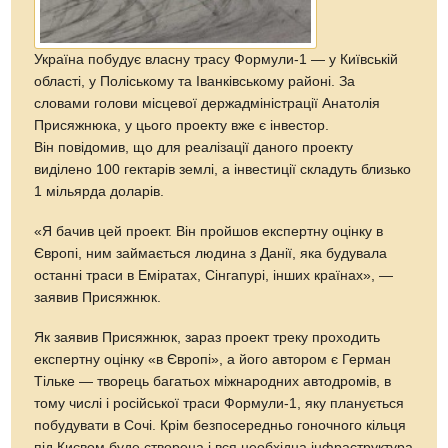
Україна побудує власну трасу Формули-1 — у Київській
області, у Поліському та Іванківському районі. За
словами голови місцевої держадміністрації Анатолія
Присяжнюка, у цього проекту вже є інвестор.
Він повідомив, що для реалізації даного проекту
виділено 100 гектарів землі, а інвестиції складуть близько
1 мільярда доларів.
«Я бачив цей проект. Він пройшов експертну оцінку в
Європі, ним займається людина з Данії, яка будувала
останні траси в Еміратах, Сінгапурі, інших країнах», —
заявив Присяжнюк.
Як заявив Присяжнюк, зараз проект треку проходить
експертну оцінку «в Європі», а його автором є Герман
Тільке — творець багатьох міжнародних автодромів, в
тому числі і російської траси Формули-1, яку планується
побудувати в Сочі. Крім безпосередньо гоночного кільця
під Києвом буде створена і вся необхідна інфраструктура