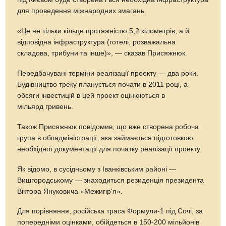
для проведення міжнародних змагань.
«Це не тільки кільце протяжністю 5,2 кілометрів, а й
відповідна інфраструктура (готелі, розважальна
складова, трибуни та інше)», — сказав Присяжнюк.
Передбачувані терміни реалізації проекту — два роки.
Будівництво треку планується почати в 2011 році, а
обсяги інвестицій в цей проект оцінюються в
мільярд гривень.
Також Присяжнюк повідомив, що вже створена робоча
група в обладміністрації, яка займається підготовкою
необхідної документації для початку реалізації проекту.
Як відомо, в сусідньому з Іванківським районі —
Вишгородському — знаходиться резиденція президента
Віктора Януковича «Межигір'я».
Для порівняння, російська траса Формули-1 під Сочі, за
попередніми оцінками, обійдеться в 150-200 мільйонів