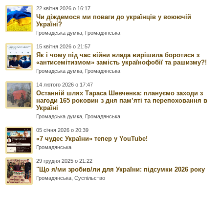
22 квітня 2026 о 16:17
Чи діждемося ми поваги до українців у воюючій
Україні?
Громадська думка
,
Громадянська
15 квітня 2026 о 21:57
Як і чому під час війни влада вирішила боротися з
«антисемітизмом» замість українофобії та рашизму?!
Громадська думка
,
Громадянська
14 лютого 2026 о 17:47
Останній шлях Тараса Шевченка: плануємо заходи з
нагоди 165 роковин з дня памʼяті та перепоховання в
Україні
Громадська думка
,
Громадянська
05 січня 2026 о 20:39
«7 чудес України» тепер у YouTube!
Громадянська
29 грудня 2025 о 21:22
"Що я/ми зробив/ли для України: підсумки 2026 року
Громадянська
,
Суспільство