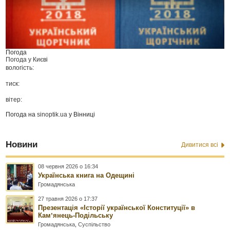
Погода
Погода у
Києві
вологість:
тиск:
вітер:
Погода на
sinoptik.ua
у Вінниці
Новини
Дивитися всі
08 червня 2026 о 16:34
Українська книга на Одещині
Громадянська
27 травня 2026 о 17:37
Презентація «Історії української Конституції» в
Камʼянець-Подільську
Громадянська
,
Суспільство