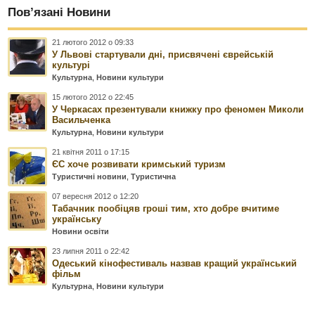
Пов’язані Новини
21 лютого 2012 о 09:33
У Львові стартували дні, присвячені єврейській
культурі
Культурна
,
Новини культури
15 лютого 2012 о 22:45
У Черкасах презентували книжку про феномен Миколи
Васильченка
Культурна
,
Новини культури
21 квітня 2011 о 17:15
ЄС хоче розвивати кримський туризм
Туристичні новини
,
Туристична
07 вересня 2012 о 12:20
Табачник пообіцяв гроші тим, хто добре вчитиме
українську
Новини освіти
23 липня 2011 о 22:42
Одеський кінофестиваль назвав кращий український
фільм
Культурна
,
Новини культури