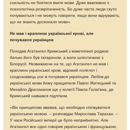
схильність не боятися вчити мови. Дуже важливою є
психологічна розкріпаченість. Бо дуже часто люди скуто
почуваються і не можуть говорити, якщо вони відчувають,
що не знають досконало мови».
Не мав і краплини української крові, але
почувався українцем
Походив Агатангел Кримський з міжетнічної родини:
батько його був татарином, а мати шляхтичкою з
Білорусії. Незважаючи на те, що Агатангел не мав і
краплини української крові, відомий поліглот і
сходознавець усе ж почувався українцем. Любов до
української мови йому прищепили Павло Житецький та
Михайло Драгоманов ще у колегії Павла Ґалаґана, де
Кримський навчався підлітком.
«Він принципово вважав, що необхідно спілкуватися
українською мовою. – розповідає Мирослава Тарахан. –
У часи Російської імперії це було неприйнятно. Але
Агатангел все одно говорив українською і французькою,