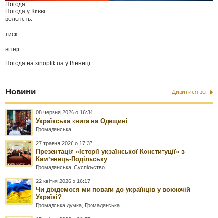
Погода
Погода у
Києві
вологість:
тиск:
вітер:
Погода на
sinoptik.ua
у Вінниці
Новини
Дивитися всі
08 червня 2026 о 16:34
Українська книга на Одещині
Громадянська
27 травня 2026 о 17:37
Презентація «Історії української Конституції» в
Камʼянець-Подільську
Громадянська
,
Суспільство
22 квітня 2026 о 16:17
Чи діждемося ми поваги до українців у воюючій
Україні?
Громадська думка
,
Громадянська