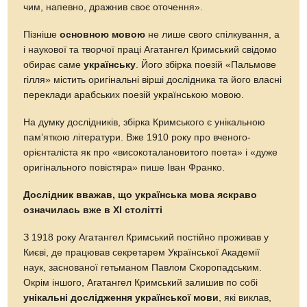
чим, напевно, дражнив своє оточення».
Пізніше
основною мовою
не лише свого спілкування, а
і наукової та творчої праці Агатангел Кримський свідомо
обирає саме
українську
. Його збірка поезій «Пальмове
гілля» містить оригінальні вірші дослідника та його власні
переклади арабських поезій українською мовою.
На думку дослідників, збірка Кримського є унікальною
пам’яткою літератури. Вже 1910 року про вченого-
орієнталіста як про «високоталановитого поета» і «дуже
оригінального повістяра» пише Іван Франко.
Дослідник вважав, що українська мова яскраво
означилась вже в XI столітті
З 1918 року Агатангел Кримський постійно проживав у
Києві, де працював секретарем Української Академії
наук, заснованої гетьманом Павлом Скоропадським.
Окрім іншого, Агатангел Кримський залишив по собі
унікальні дослідження української мови
, які виклав,