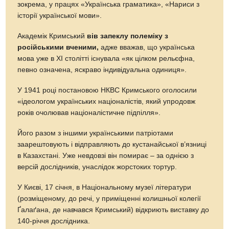
зокрема, у працях «Українська граматика», «Нариси з
історії української мови».
Академік Кримський
вів запеклу полеміку з
російськими вченими,
адже вважав, що українська
мова уже в XI столітті існувала «як цілком рельєфна,
певно означена, яскраво індивідуальна одиниця».
У 1941 році постановою НКВС Кримського оголосили
«ідеологом українських націоналістів, який упродовж
років очолював націоналістичне підпілля».
Його разом з іншими українськими патріотами
заарештовують і відправляють до кустанайської в’язниці
в Казахстані. Уже невдовзі він помирає – за однією з
версій дослідників, унаслідок жорстоких тортур.
У Києві, 17 січня, в Національному музеї літератури
(розміщеному, до речі, у приміщенні колишньої колегії
Ґалаґана, де навчався Кримський) відкриють виставку до
140-річчя дослідника.