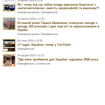
15 квітня 2026 о 21:57
Як і чому під час війни влада вирішила боротися з
«антисемітизмом» замість українофобії та рашизму?!
Громадська думка
,
Громадянська
14 лютого 2026 о 17:47
Останній шлях Тараса Шевченка: плануємо заходи з
нагоди 165 роковин з дня памʼяті та перепоховання в
Україні
Громадська думка
,
Громадянська
05 січня 2026 о 20:39
«7 чудес України» тепер у YouTube!
Громадянська
29 грудня 2025 о 21:22
"Що я/ми зробив/ли для України: підсумки 2026 року
Громадянська
,
Суспільство