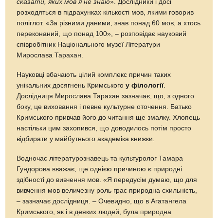
сказати, яких мов я не знаю
». Дослідники і досі
розходяться в підрахунках кількості мов, якими говорив
поліглот. «За різними даними, знав понад 60 мов, а хтось
переконаний, що понад 100», – розповідає науковий
співробітник Національного музеї Літератури
Мирослава Тарахан.
Науковці вбачають цілий комплекс причин таких
унікальних досягнень Кримського
у філології
.
Дослідниця Мирослава Тарахан зазначає, що, з одного
боку, це виховання і певне культурне оточення. Батько
Кримського привчав його до читання ще змалку. Хлопець
настільки цим захопився, що доводилось потім просто
відбирати у майбутнього академіка книжки.
Водночас літературознавець та культуролог Тамара
Гундорова вважає, ще однією причиною є природні
здібності до вивчення мов. «Я передусім думаю, що для
вивчення мов величезну роль грає природна схильність,
– зазначає дослідниця. – Очевидно, що в Агатангела
Кримського, як і в деяких людей, була природна