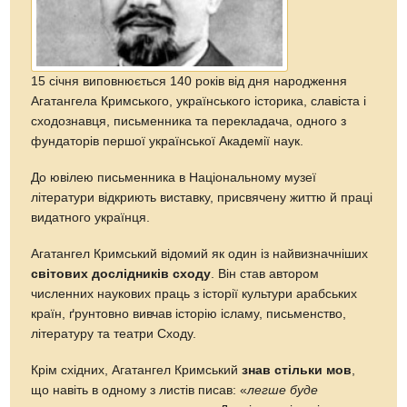
15 січня виповнюється 140 років від дня народження
Агатангела Кримського, українського історика, славіста і
сходознавця, письменника та перекладача, одного з
фундаторів першої української Академії наук.
До ювілею письменника в Національному музеї
літератури відкриють виставку, присвячену життю й праці
видатного українця.
Агатангел Кримський відомий як один із найвизначніших
світових дослідників сходу
. Він став автором
численних наукових праць з історії культури арабських
країн, ґрунтовно вивчав історію ісламу, письменство,
літературу та театри Сходу.
Крім східних, Агатангел Кримський
знав стільки мов
,
що навіть в одному з листів писав: «
легше буде