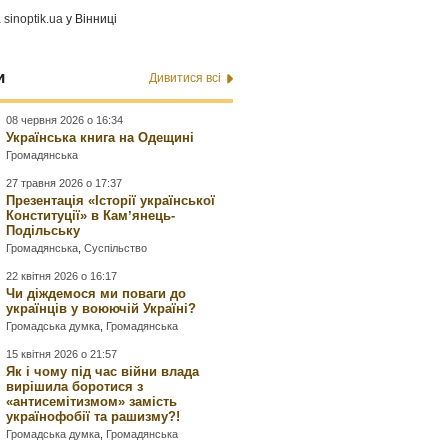
а
sinoptik.ua
у Вінниці
и
Дивитися всі
08 червня 2026 о 16:34
Українська книга на Одещині
Громадянська
27 травня 2026 о 17:37
Презентація «Історії української
Конституції» в Камʼянець-
Подільську
Громадянська
,
Суспільство
22 квітня 2026 о 16:17
Чи діждемося ми поваги до
українців у воюючій Україні?
Громадська думка
,
Громадянська
15 квітня 2026 о 21:57
Як і чому під час війни влада
вирішила боротися з
«антисемітизмом» замість
українофобії та рашизму?!
Громадська думка
,
Громадянська