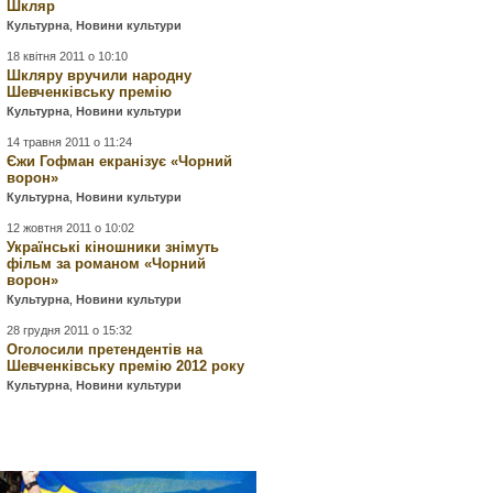
Шкляр
Культурна
,
Новини культури
18 квітня 2011 о 10:10
Шкляру вручили народну
Шевченківську премію
Культурна
,
Новини культури
14 травня 2011 о 11:24
Єжи Гофман екранізує «Чорний
ворон»
Культурна
,
Новини культури
12 жовтня 2011 о 10:02
Українські кіношники знімуть
фільм за романом «Чорний
ворон»
Культурна
,
Новини культури
28 грудня 2011 о 15:32
Оголосили претендентів на
Шевченківську премію 2012 року
Культурна
,
Новини культури