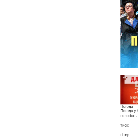
Погода
Погода у
вологість:
тиск:
вітер: