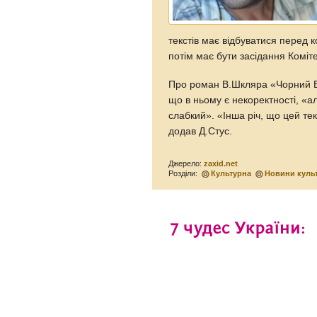
текстів має відбуватися перед 
потім має бути засідання Коміт
Про роман В.Шкляра «Чорний Во
що в ньому є некоректності, «ал
слабкий». «Інша річ, що цей т
додав Д.Стус.
Джерело:
zaxid.net
Розділи:
Культурна
Новини куль