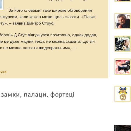
За його словами, таке широке обговорення
конкурсом, коли кожен може щось сказати. «Тільки
ету», – заявив Дмитро Струс.
рон» Д.Стус відгукнувся позитивно, однак додав,
е це дуже міцний текст, не можна сказати, що він
екс не можна назвати шедевральним», —
тури