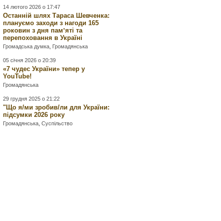
14 лютого 2026 о 17:47
Останній шлях Тараса Шевченка:
плануємо заходи з нагоди 165
роковин з дня памʼяті та
перепоховання в Україні
Громадська думка
,
Громадянська
05 січня 2026 о 20:39
«7 чудес України» тепер у
YouTube!
Громадянська
29 грудня 2025 о 21:22
"Що я/ми зробив/ли для України:
підсумки 2026 року
Громадянська
,
Суспільство