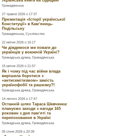
Українська книга на Одещині
Громадянська
27 травня 2026 о 17:37
Презентація «Історії української
Конституції» в Камʼянець-
Подільську
Громадянська
,
Суспільство
22 квітня 2026 о 16:17
Чи діждемося ми поваги до
українців у воюючій Україні?
Громадська думка
,
Громадянська
15 квітня 2026 о 21:57
Як і чому під час війни влада
вирішила боротися з
«антисемітизмом» замість
українофобії та рашизму?!
Громадська думка
,
Громадянська
14 лютого 2026 о 17:47
Останній шлях Тараса Шевченка:
плануємо заходи з нагоди 165
роковин з дня памʼяті та
перепоховання в Україні
Громадська думка
,
Громадянська
05 січня 2026 о 20:39