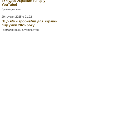
«7 чудес України» тепер у
YouTube!
Громадянська
29 грудня 2025 о 21:22
"Що я/ми зробив/ли для України:
підсумки 2026 року
Громадянська
,
Суспільство