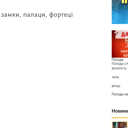
Погода
Погода у
вологість:
тиск:
вітер:
Погода н
Новин