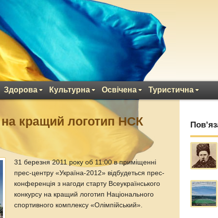
Здорова
Культурна
Освічена
Туристична
 на кращий логотип НСК
Пов’яз
31 березня 2011 року об 11:00 в приміщенні
прес-центру «Україна-2012» відбудеться прес-
конференція з нагоди старту Всеукраїнського
конкурсу на кращий логотип Національного
спортивного комплексу «Олімпійський».