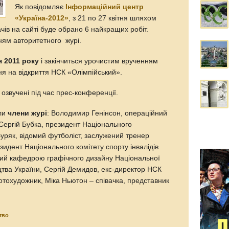
Як повідомляє
Інформаційний центр
«Україна-2012»
, з 21 по 27 квітня шляхом
чів на сайті буде обрано 6 найкращих робіт.
ям авторитетного журі.
я 2011 року
і закінчиться урочистим врученням
я на відкриття НСК «Олімпійський».
 озвучені під час прес-конференції.
или
члени журі
: Володимир Генінсон, операційний
Сергій Бубка, президент Національного
 Буряк, відомий футболіст, заслужений тренер
зидент Національного комітету спорту інвалідів
ючий кафедрою графічного дизайну Національної
цтва України, Сергій Демидов, екс-директор НСК
отохудожник, Міка Ньютон – співачка, представник
тво