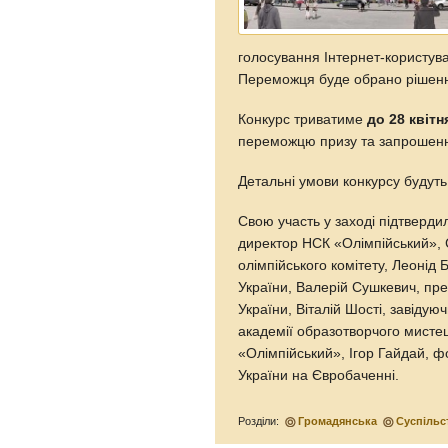
голосування Інтернет-користува
Переможця буде обрано рішенн
Конкурс триватиме
до 28 квітн
переможцю призу та запрошенн
Детальні умови конкурсу будуть
Свою участь у заході підтверд
директор НСК «Олімпійський», 
олімпійського комітету, Леонід
України, Валерій Сушкевич, пре
України, Віталій Шості, завіду
академії образотворчого мисте
«Олімпійський», Ігор Гайдай, ф
України на Євробаченні.
Розділи:
Громадянська
Суспільс