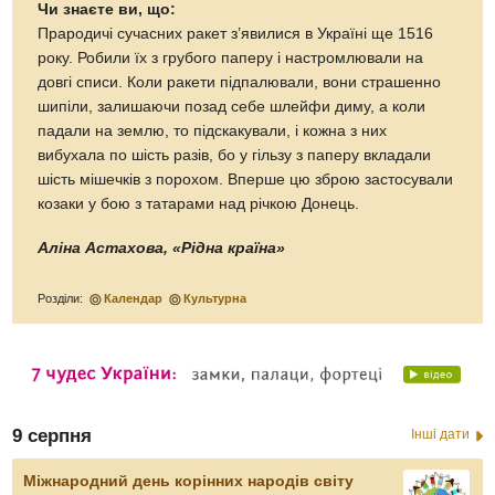
Чи знаєте ви, що:
Прародичі сучасних ракет з’явилися в Україні ще 1516
року. Робили їх з грубого паперу і настромлювали на
довгі списи. Коли ракети підпалювали, вони страшенно
шипіли, залишаючи позад себе шлейфи диму, а коли
падали на землю, то підскакували, і кожна з них
вибухала по шість разів, бо у гільзу з паперу вкладали
шість мішечків з порохом. Вперше цю зброю застосували
козаки у бою з татарами над річкою Донець.
Аліна Астахова, «Рідна країна»
Розділи:
Календар
Культурна
9 серпня
Інші дати
Міжнародний день корінних народів світу