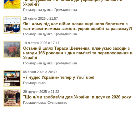
Україні?
Громадська думка
,
Громадянська
15 квітня 2026 о 21:57
Як і чому під час війни влада вирішила боротися з
«антисемітизмом» замість українофобії та рашизму?!
Громадська думка
,
Громадянська
14 лютого 2026 о 17:47
Останній шлях Тараса Шевченка: плануємо заходи з
нагоди 165 роковин з дня памʼяті та перепоховання в
Україні
Громадська думка
,
Громадянська
05 січня 2026 о 20:39
«7 чудес України» тепер у YouTube!
Громадянська
29 грудня 2025 о 21:22
"Що я/ми зробив/ли для України: підсумки 2026 року
Громадянська
,
Суспільство