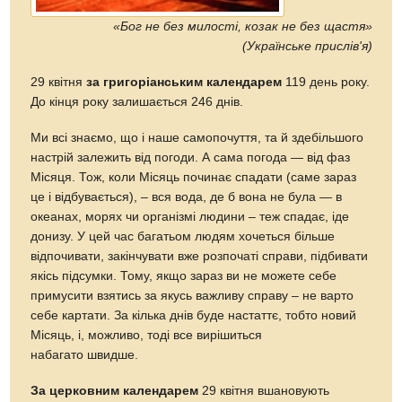
«Бог не без милості, козак не без щастя»
(Українське прислів'я)
29 квітня
за григоріанським календарем
119 день року.
До кінця року залишається 246 днів.
Ми всі знаємо, що і наше самопочуття, та й здебільшого
настрій залежить від погоди. А сама погода — від фаз
Місяця. Тож, коли Місяць починає спадати (саме зараз
це і відбувається), – вся вода, де б вона не була — в
океанах, морях чи організмі людини – теж спадає, іде
донизу. У цей час багатьом людям хочеться більше
відпочивати, закінчувати вже розпочаті справи, підбивати
якісь підсумки. Тому, якщо зараз ви не можете себе
примусити взятись за якусь важливу справу – не варто
себе картати. За кілька днів буде настаттє, тобто новий
Місяць, і, можливо, тоді все вирішиться
набагато швидше.
За церковним календарем
29 квітня вшановують