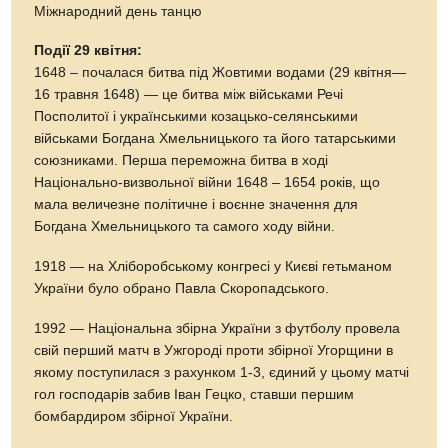
Міжнародний день танцю
Події 29 квітня:
1648 – почалася битва під Жовтими водами (29 квітня—
16 травня 1648) — це битва між військами Речі
Посполитої і українськими козацько-селянськими
військами Богдана Хмельницького та його татарськими
союзниками. Перша переможна битва в ході
Національно-визвольної війни 1648 – 1654 років, що
мала величезне політичне і воєнне значення для
Богдана Хмельницького та самого ходу війни.
1918 — на Хліборобському конгресі у Києві гетьманом
України було обрано Павла Скоропадського.
1992 — Національна збірна України з футболу провела
свій перший матч в Ужгороді проти збірної Угорщини в
якому поступилася з рахунком 1-3, єдиний у цьому матчі
гол господарів забив Іван Гецко, ставши першим
бомбардиром збірної України.