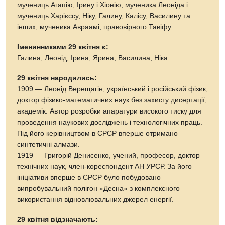
мучениць Агапію, Ірину і Хіонію, мученика Леоніда і
мучениць Харієссу, Ніку, Галину, Калісу, Василину та
інших, мученика Авраамі, правовірного Тавіфу.
Іменинниками 29 квітня є:
Галина, Леонід, Ірина, Ярина, Василина, Ніка.
29 квітня народились:
1909 — Леонід Верещагін, український і російський фізик,
доктор фізико-математичних наук без захисту дисертації,
академік. Автор розробки апаратури високого тиску для
проведення наукових досліджень і технологічних праць.
Під його керівництвом в СРСР вперше отримано
синтетичні алмази.
1919 — Григорій Денисенко, учений, професор, доктор
технічних наук, член-кореспондент АН УРСР. За його
ініціативи вперше в СРСР було побудовано
випробувальний полігон «Десна» з комплексного
використання відновлювальних джерел енергії.
29 квітня відзначають: