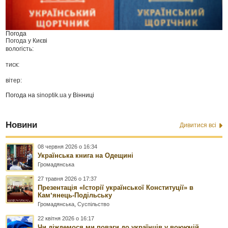
Погода
Погода у
Києві
вологість:
тиск:
вітер:
Погода на
sinoptik.ua
у Вінниці
Новини
Дивитися всі
08 червня 2026 о 16:34
Українська книга на Одещині
Громадянська
27 травня 2026 о 17:37
Презентація «Історії української Конституції» в
Камʼянець-Подільську
Громадянська
,
Суспільство
22 квітня 2026 о 16:17
Чи діждемося ми поваги до українців у воюючій