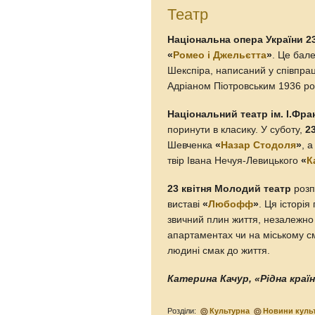
Театр
Національна опера України 23
«
Ромео і Джельєтта
»
. Це бал
Шекспіра, написаний у співпра
Адріаном Піотровським 1936 ро
Національний театр ім. І.Фра
поринути в класику. У суботу,
2
Шевченка
«
Назар Стодоля
»
, 
твір Івана Нечуя-Левицького
«
К
23 квітня Молодий театр
розп
виставі
«
Любофф
»
. Ця історі
звичний плин життя, незалежно 
апартаментах чи на міському см
людині смак до життя.
Катерина Качур, «Рідна краї
Розділи:
Культурна
Новини куль