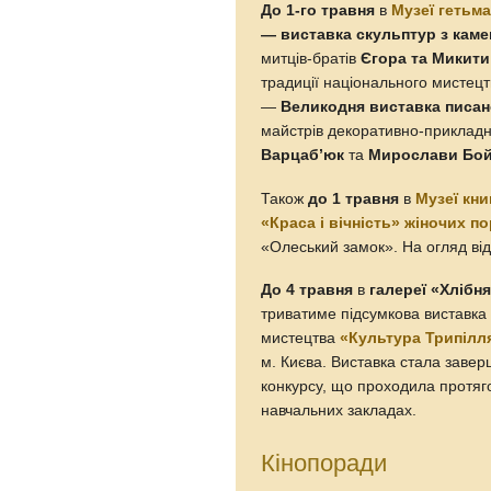
До 1-го травня
в
Музеї гетьм
— виставка скульптур з кам
митців-братів
Єгора та Микити
традиції національного мистецт
—
Великодня виставка писано
майстрів декоративно-приклад
Варцаб’юк
та
Мирослави Бой
Також
до 1 травня
в
Музеї кни
«Краса і вічність» жіночих по
«Олеський замок». На огляд ві
До 4 травня
в
галереї «Хлібн
триватиме підсумкова виставка 
мистецтва
«Культура Трипілл
м. Києва. Виставка стала завер
конкурсу, що проходила протяг
навчальних закладах.
Кінопоради