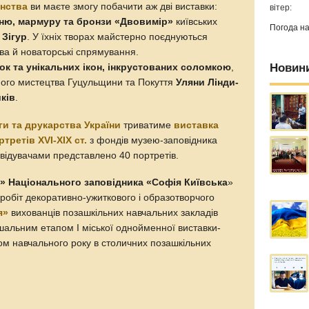
анства
ви маєте змогу побачити аж дві виставки:
вітер:
еню, мармуру та бронзи «Двовимір»
київських
Погода н
 Зігур
. У їхніх творах майстерно поєднуються
ва й новаторські спрямування.
Новин
к та унікальних ікон, інкрустованих соломкою
,
ного мистецтва Гуцульщини та Покуття
Уляни Лінди-
ків
.
ги та друкарства України
триватиме
виставка
ртретів XVI-XIX ст.
з фондів музею-заповідника
двідувачами представлено 40 портретів.
я» Національного заповідника «Софія Київська
»
робіт декоративно-ужиткового і образотворчого
я»
вихованців позашкільних навчальних закладів
шальним етапом І міської однойменної виставки-
ом навчального року в столичних позашкільних