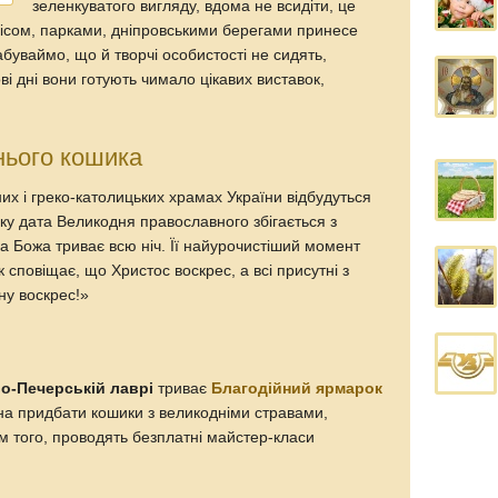
зеленкуватого вигляду, вдома не всидіти, це
лісом, парками, дніпровськими берегами принесе
буваймо, що й творчі особистості не сидять,
ові дні вони готують чимало цікавих виставок,
нього кошика
их і греко-католицьких храмах України відбудуться
оку дата Великодня православного збігається з
а Божа триває всю ніч. Її найурочистіший момент
 сповіщає, що Христос воскрес, а всі присутні з
ну воскрес!»
о-Печерській лаврі
триває
Благодійний ярмарок
на придбати кошики з великодніми стравами,
м того, проводять безплатні майстер-класи