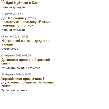
вихідні із дітьми в Києві
Новини культури
15 квітня 2013 о 11:12
До Великодня у столиці
презентують виставку «Розпис,
іконопис, стінопис»
Новини культури
08 квітня 2012 о 20:35
На травневі свята — додаткові
вихідні
Суспільство
04 березня 2011 о 09:35
Де киянам провести березневі
свята
Культурна
,
Новини культури
31 березня 2014 о 10:56
Укрзалізниця призначила 6
додаткових поїздів на Великодні
свята
Туристичні новини