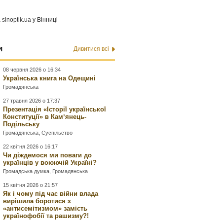
а
sinoptik.ua
у Вінниці
и
Дивитися всі
08 червня 2026 о 16:34
Українська книга на Одещині
Громадянська
27 травня 2026 о 17:37
Презентація «Історії української
Конституції» в Камʼянець-
Подільську
Громадянська
,
Суспільство
22 квітня 2026 о 16:17
Чи діждемося ми поваги до
українців у воюючій Україні?
Громадська думка
,
Громадянська
15 квітня 2026 о 21:57
Як і чому під час війни влада
вирішила боротися з
«антисемітизмом» замість
українофобії та рашизму?!