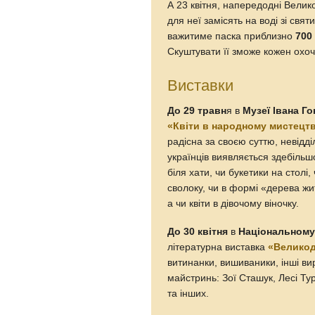
А 23 квітня, напередодні Вели
для неї замісять на воді зі свя
важитиме паска приблизно
700
Скуштувати її зможе кожен охоч
Виставки
До 29 травн
я в
Музеї Івана Г
«Квіти в народному мистецтв
радісна за своєю суттю, невідд
українців виявляється здебільшог
біля хати, чи букетики на столі
сволоку, чи в формі «дерева жит
а чи квіти в дівочому віночку.
До 30 квітня
в
Національному 
літературна виставка
«Великод
витинанки, вишиваники, інші в
майстринь: Зої Сташук, Лесі Ту
та інших.