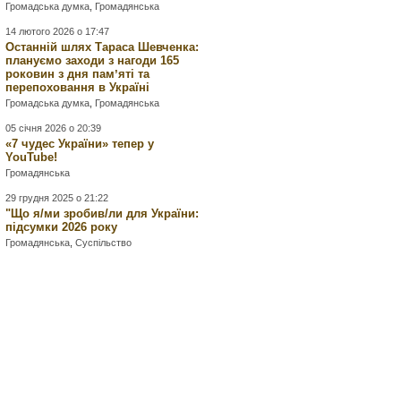
Громадська думка
,
Громадянська
14 лютого 2026 о 17:47
Останній шлях Тараса Шевченка:
плануємо заходи з нагоди 165
роковин з дня памʼяті та
перепоховання в Україні
Громадська думка
,
Громадянська
05 січня 2026 о 20:39
«7 чудес України» тепер у
YouTube!
Громадянська
29 грудня 2025 о 21:22
"Що я/ми зробив/ли для України:
підсумки 2026 року
Громадянська
,
Суспільство