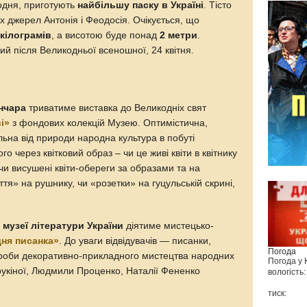
кодня, приготують
найбільшу паску в Україні
. Тісто
тих джерел Антонія і Феодосія. Очікується, що
 кілограмів
, а висотою буде понад
2 метри
.
ий після Великодньої всеношної, 24 квітня.
ончара
триватиме виставка до Великодніх свят
і»
з фондових колекцій Музею. Оптимістична,
ільна від природи народна культура в побуті
о через квітковий образ – чи це живі квіти в квітнику
, чи висушені квіти-обереги за образами та на
тя» на рушнику, чи «розетки» на гуцульській скрині,
музеї літератури України
діятиме мистецько-
ня писанка»
. До уваги відвідувачів — писанки,
Погода
ироби декоративно-прикладного мистецтва народних
Погода у
рукіної, Людмили Проценко, Наталії Фененко
вологість:
тиск: