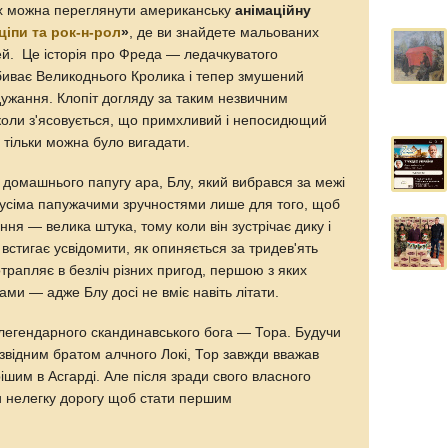
х можна переглянути американську
анімаційну
ціпи та рок-н-рол
»
, де ви знайдете мальованих
ей. Це історія про Фреда — ледачкуватого
збиває Великоднього Кролика і тепер змушений
дужання. Клопіт догляду за таким незвичним
коли з'ясовується, що примхливий і непосидющий
о тільки можна було вигадати.
 домашнього папугу ара, Блу, який вибрався за межі
з усіма папужачими зручностями лише для того, щоб
ня — велика штука, тому коли він зустрічає дику і
 встигає усвідомити, як опиняється за тридев'ять
отрапляє в безліч різних пригод, першою з яких
ми — адже Блу досі не вміє навіть літати.
легендарного скандинавського бога — Тора. Будучи
 звідним братом алчного Локі, Тор завжди вважав
шим в Асгарді. Але після зради свого власного
и нелегку дорогу щоб стати першим