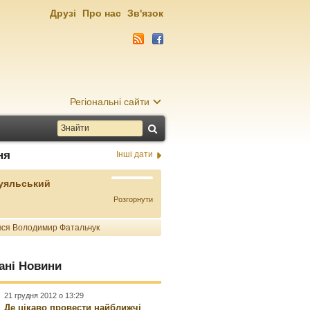
Друзі
Про нас
Зв'язок
Регіональні сайти
ня
Інші дати
Буяльський
Розгорнути
ся Володимир Фатальчук
ані Новини
21 грудня 2012 о 13:29
Де цікаво провести найближчі