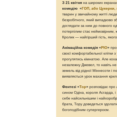
З 21 квітня
на широких екрана
комедію «
ГОП, або Цукерки, 
тварин у звичайному житті люд
безробітного, який випадково 
доглядати за ним до повного о
потерпілим стає неймовірним, 
Кролик — найгірший гість, яког
Анімаційна комедія «
РІО
»
про
своєї комфортабельної клітки 
прогулятись кімнатою. Але кохан
незалежну Джевел, то навіть не
земель від рідної Міннесоти і п
виявляється урок махання крила
Фентезі «
Тор
»
розповідає про 
сином Одіна, короля Асгарда, і
себе найсильнішим і найхоробрі
брата, Тору доведеться здолат
богоподібним супергероєм.