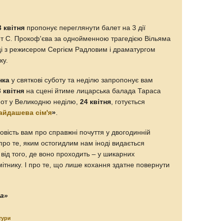
 квітня
пропонує переглянути балет на 3 дії
ет С. Прокоф'єва за однойменною трагедією Вільяма
ці з режисером Сергієм Радловим і драматургом
ку.
нка
у святкові суботу та неділю запропонує вам
3 квітня
на сцені йтиме лицарська балада Тараса
а от у Великодню неділю,
24 квітня
, готується
айдашева сім'я
»
.
овість вам про справжні почуття у двогодинній
я про те, яким остогидлим нам іноді видається
від того, де воно проходить – у шикарних
ітнику. І про те, що лише кохання здатне повернути
на»
тури