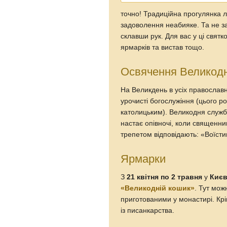
точно! Традиційна прогулянка 
задоволення неабияке. Та не за
склавши рук. Для вас у ці святк
ярмарків та вистав тощо.
Освячення Великод
На Великдень в усіх православн
урочисті богослужіння (цього р
католицьким). Великодня служб
настає опівночі, коли священник
трепетом відповідають: «Воїсти
Ярмарки
З
21 квітня по 2 травня
у
Києв
«Великодній кошик»
. Тут мож
приготованими у монастирі. Крі
із писанкарства.