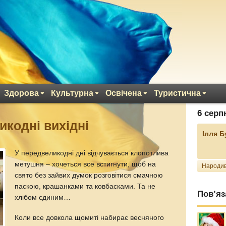
Здорова
Культурна
Освічена
Туристична
6 серп
икодні вихідні
Ілля 
У передвеликодні дні відчувається клопотлива
метушня – хочеться все встигнути, щоб на
Народив
свято без зайвих думок розговітися смачною
паскою, крашанками та ковбасками. Та не
Пов’яз
хлібом єдиним…
Коли все довкола щомиті набирає весняного