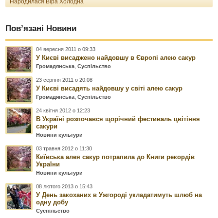
Народилася Віра Холодна
Пов’язані Новини
04 вересня 2011 о 09:33
У Києві висаджено найдовшу в Європі алею сакур
Громадянська
,
Суспільство
23 серпня 2011 о 20:08
У Києві висадять найдовшу у світі алею сакур
Громадянська
,
Суспільство
24 квітня 2012 о 12:23
В Україні розпочався щорічний фестиваль цвітіння
сакури
Новини культури
03 травня 2012 о 11:30
Київська алея сакур потрапила до Книги рекордів
України
Новини культури
08 лютого 2013 о 15:43
У День закоханих в Ужгороді укладатимуть шлюб на
одну добу
Суспільство