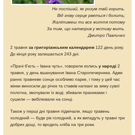
Не поспішай, як розум твій горить.
Від гніву серце рветься і болить;
Жалітимеш ти все життя потому
За тим, що натворив у мстиву мить.
Дмитро Павличко
2 травня
за григоріанським календарем
122 день року.
До кінця року залишається 243 дні.
«Прачі б'ють – Івана чуть», говорили колись
у народі
2
травня, у день вшанування Івана Старопечерника. Адже
раннє травневе сонце особливо парке, і тому у цей час
жінки виносили до річок та ставків наткані за зиму сувої
полотна, змочували їх воді, збивали праниками і
сушили — вибілювали на сонці.
Також у перші дні травня підмічали, якщо травень
холодний — буде рік голодний, а як випадуть у травні три
добрих дощі, то вродить хліба на три роки.