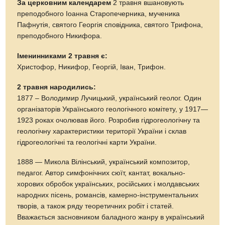
За церковним календарем
2 травня вшановують
преподобного Іоанна Старопечерника, мученика
Пафнутія, святого Георгія сповідника, святого Трифона,
преподобного Никифора.
Іменинниками 2 травня є:
Христофор, Никифор, Георгій, Іван, Трифон.
2 травня народились:
1877 – Володимир Лучицький, український геолог. Один
організаторів Українського геологічного комітету, у 1917—
1923 роках очолював його. Розробив гідрогеологічну та
геологічну характеристики території України і склав
гідрогеологічні та геологічні карти України.
1888 — Микола Вілінський, український композитор,
педагог. Автор симфонічних сюїт, кантат, вокально-
хорових обробок українських, російських і молдавських
народних пісень, романсів, камерно-інструментальних
творів, а також ряду теоретичних робіт і статей.
Вважається засновником баладного жанру в український