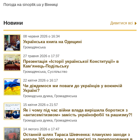
Погода на
sinoptik.ua
у Вінниці
Новини
Дивитися всі
08 червня 2026 о 16:34
Українська книга на Одещині
Громадянська
27 травня 2026 о 17:37
Презентація «Історії української Конституції» в
Камʼянець-Подільську
Громадянська
,
Суспільство
22 квітня 2026 о 16:17
Чи діждемося ми поваги до українців у воюючій
Україні?
Громадська думка
,
Громадянська
15 квітня 2026 о 21:57
Як і чому під час війни влада вирішила боротися з
«антисемітизмом» замість українофобії та рашизму?!
Громадська думка
,
Громадянська
14 лютого 2026 о 17:47
Останній шлях Тараса Шевченка: плануємо заходи з
нагоди 165 роковин з дня памʼяті та перепоховання в