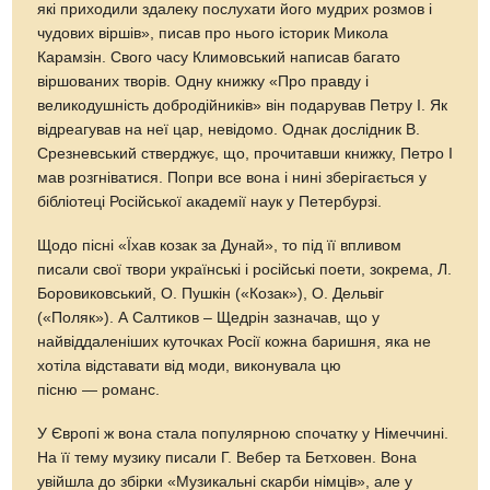
які приходили здалеку послухати його мудрих розмов і
чудових віршів», писав про нього історик Микола
Карамзін. Свого часу Климовський написав багато
віршованих творів. Одну книжку «Про правду і
великодушність добродійників» він подарував Петру І. Як
відреагував на неї цар, невідомо. Однак дослідник В.
Срезневський стверджує, що, прочитавши книжку, Петро І
мав розгніватися. Попри все вона і нині зберігається у
бібліотеці Російської академії наук у Петербурзі.
Щодо пісні «Їхав козак за Дунай», то під її впливом
писали свої твори українські і російські поети, зокрема, Л.
Боровиковський, О. Пушкін («Козак»), О. Дельвіг
(«Поляк»). А Салтиков – Щедрін зазначав, що у
найвіддаленіших куточках Росії кожна баришня, яка не
хотіла відставати від моди, виконувала цю
пісню — романс.
У Європі ж вона стала популярною спочатку у Німеччині.
На її тему музику писали Г. Вебер та Бетховен. Вона
увійшла до збірки «Музикальні скарби німців», але у