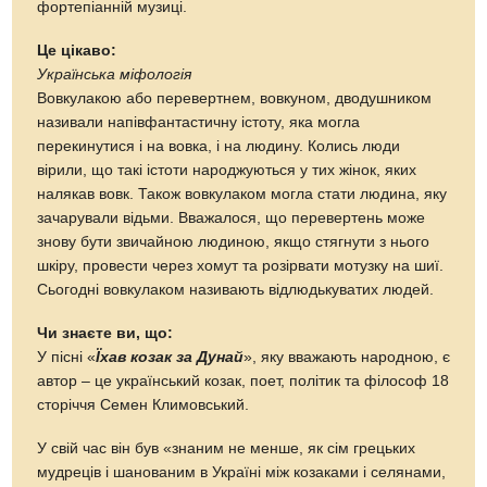
фортепіанній музиці.
Це цікаво:
Українська міфологія
Вовкулакою або перевертнем, вовкуном, дводушником
називали напівфантастичну істоту, яка могла
перекинутися і на вовка, і на людину. Колись люди
вірили, що такі істоти народжуються у тих жінок, яких
налякав вовк. Також вовкулаком могла стати людина, яку
зачарували відьми. Вважалося, що перевертень може
знову бути звичайною людиною, якщо стягнути з нього
шкіру, провести через хомут та розірвати мотузку на шиї.
Сьогодні вовкулаком називають відлюдькуватих людей.
Чи знаєте ви, що:
У пісні «
Їхав козак за Дунай
», яку вважають народною, є
автор – це український козак, поет, політик та філософ 18
сторіччя Семен Климовський.
У свій час він був «знаним не менше, як сім грецьких
мудреців і шанованим в Україні між козаками і селянами,