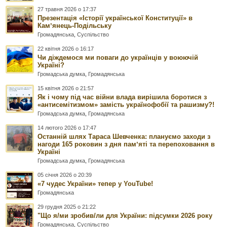
27 травня 2026 о 17:37
Презентація «Історії української Конституції» в
Камʼянець-Подільську
Громадянська
,
Суспільство
22 квітня 2026 о 16:17
Чи діждемося ми поваги до українців у воюючій
Україні?
Громадська думка
,
Громадянська
15 квітня 2026 о 21:57
Як і чому під час війни влада вирішила боротися з
«антисемітизмом» замість українофобії та рашизму?!
Громадська думка
,
Громадянська
14 лютого 2026 о 17:47
Останній шлях Тараса Шевченка: плануємо заходи з
нагоди 165 роковин з дня памʼяті та перепоховання в
Україні
Громадська думка
,
Громадянська
05 січня 2026 о 20:39
«7 чудес України» тепер у YouTube!
Громадянська
29 грудня 2025 о 21:22
"Що я/ми зробив/ли для України: підсумки 2026 року
Громадянська
,
Суспільство