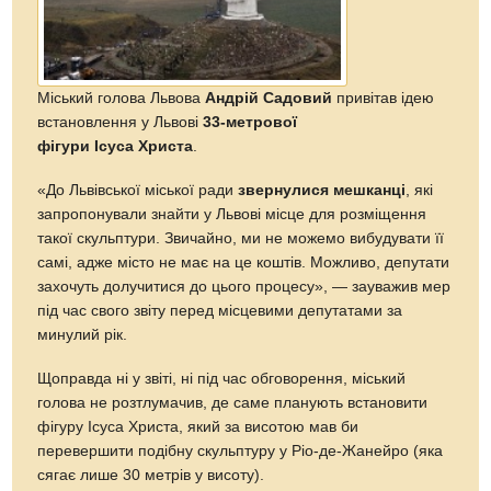
Міський голова Львова
Андрій Садовий
привітав ідею
встановлення у Львові
33-метрової
фігури Ісуса Христа
.
«До Львівської міської ради
звернулися мешканці
, які
запропонували знайти у Львові місце для розміщення
такої скульптури. Звичайно, ми не можемо вибудувати її
самі, адже місто не має на це коштів. Можливо, депутати
захочуть долучитися до цього процесу», — зауважив мер
під час свого звіту перед місцевими депутатами за
минулий рік.
Щоправда ні у звіті, ні під час обговорення, міський
голова не розтлумачив, де саме планують встановити
фігуру Ісуса Христа, який за висотою мав би
перевершити подібну скульптуру у Ріо-де-Жанейро (яка
сягає лише 30 метрів у висоту).