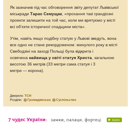
Як зазначив під час обговорення звіту депутат Львівської
міськради
Тарас Семущак
, «прохання такі грандіозні
проекти залишити на той час, коли ми врятуємо у місті
всі об'єкти історичної спадщини міста».
Утім, навіть якщо подібну статую у Львові зведуть, вона
все одно не стане рекордсменом: минулого року в місті
Свебодзіні на заході Польщі була відкрита і
освячена
найвища у світі статуя Христа
, загальною
висотою 36 метрів (33 метри сама статуя і 3
метри — корона).
Джерело:
ТСН
Розділи:
Громадянська
Суспільство