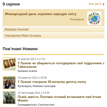
9 серпня
Інші дати
Міжнародний день корінних народів світу
Розгорнути
Варвара Ханенко
Народилася Віра Холодна
Пов’язані Новини
11 жовтня 2012 о 17:01
У Львові не збираються погоджувати свої підручники з
Табачником
Новини освіти
18 вересня 2011 о 20:56
У Львові створили 42-метрову дитячу книгу
Культурна
,
Новини культури
10 листопада 2011 о 14:35
Львів замість Полтави готовий встановити пам’ятник
Мазепі
Громадянська
,
Суспільство