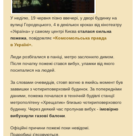
У неділю, 19 червня пізно ввечері, у дворі будинку на
вулиці Городецького, 4 в декількох кроках від кінотеатру
«Україна» у самому центрі Києва
сталася сильна
пожежа
, повідомляє
«Комсомольська правда
в Україні».
Люди розбігалися в паніці, метро заслонило димом.
Після початку пожежі стався вибух, уламки від якого
посипалися на людей.
За словами очевидців, стовп вогню в якийсь момент був
заввишки з чотириповерховий будинок. За попередніми
даними, пожежа почалася в технічній будівлі станції
метрополітену «Хрещатик» близько чотириповерхового
будинку. Через деякий час пролунав вибух -
імовірно
вибухнули газові балони
.
Офіційні причини пожежі поки невідомі.
Подробиці з'ясовуються.