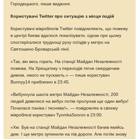
Городецького, пише видання.
Користувачі Twitter про ситуацію з місця подій
Користувачі мікроблогів Тwitter повідомляють, що пожежу
в центрі Києва вдалося локалізувати, однак при цьому
спостерігалися труднощі руху поїздів у метро на
Святошино-Броварській лінії.
«Так, він весь горить. На станції Майдан Незалежності
пожежа. На Хрещатику з переходів тягне смердючим
димом, нікого не пускають.» — пише користувач
Bunnyy14 приблизно в 23:45.
«Вибухнула шахта метро Майдан Незалежності, 200
людей дивилися на вибух потім пролунав ще один вибух!
Почалася паніка і тиснява!», — повідомляє в своєму
мікроблозі користувач TyomkaSoorov в 23:00.
«Хм. Був на станції Майдан Незалежності бачив якийсь
дим. І ще метро зупинили на пів дороги. Але потім знову