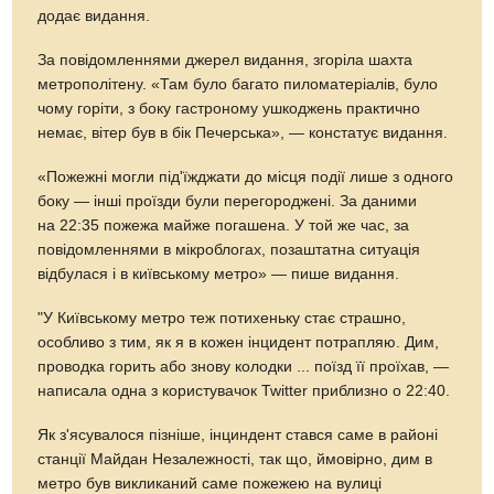
додає видання.
За повідомленнями джерел видання, згоріла шахта
метрополітену. «Там було багато пиломатеріалів, було
чому горіти, з боку гастроному ушкоджень практично
немає, вітер був в бік Печерська», — констатує видання.
«Пожежні могли під'їжджати до місця події лише з одного
боку — інші проїзди були перегороджені. За даними
на 22:35 пожежа майже погашена. У той же час, за
повідомленнями в мікроблогах, позаштатна ситуація
відбулася і в київському метро» — пише видання.
"У Київському метро теж потихеньку стає страшно,
особливо з тим, як я в кожен інцидент потрапляю. Дим,
проводка горить або знову колодки ... поїзд її проїхав, —
написала одна з користувачок Twitter приблизно о 22:40.
Як з'ясувалося пізніше, інциндент стався саме в районі
станції Майдан Незалежності, так що, ймовірно, дим в
метро був викликаний саме пожежею на вулиці