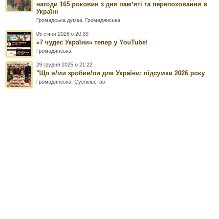
нагоди 165 роковин з дня памʼяті та перепоховання в
Україні
Громадська думка
,
Громадянська
05 січня 2026 о 20:39
«7 чудес України» тепер у YouTube!
Громадянська
29 грудня 2025 о 21:22
"Що я/ми зробив/ли для України: підсумки 2026 року
Громадянська
,
Суспільство