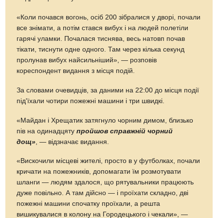
«Коли почався вогонь, осіб 200 зібралися у дворі, почали
все знімати, а потім стався вибух і на людей полетіли
гарячі уламки. Почалася тиснява, весь натовп почав
тікати, тиснути одне одного. Там через кілька секунд
пролунав вибух найсильніший», — розповів
кореспондент видання з місця подій.
За словами очевидців, за даними на 22:00 до місця події
під'їхали чотири пожежні машини і три швидкі.
«Майдан і Хрещатик затягнуло чорним димом, близько
пів на одинадцяту
пройшов справжній чорний
дощ»
, — відзначає видання.
«Вискочили місцеві жителі, просто в у футболках, почали
кричати на пожежників, допомагати їм розмотувати
шланги — людям здалося, що рятувальники працюють
дуже повільно. А там дійсно — і проїхати складно, дві
пожежні машини спочатку проїхали, а решта
вишикувалися в колону на Городецького і чекали», —