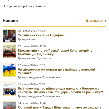
Погода на
sinoptik.ua
у Вінниці
Новини
Дивитися всі
08 червня 2026 о 16:34
Українська книга на Одещині
Громадянська
27 травня 2026 о 17:37
Презентація «Історії української Конституції» в
Камʼянець-Подільську
Громадянська
,
Суспільство
22 квітня 2026 о 16:17
Чи діждемося ми поваги до українців у воюючій
Україні?
Громадська думка
,
Громадянська
15 квітня 2026 о 21:57
Як і чому під час війни влада вирішила боротися з
«антисемітизмом» замість українофобії та рашизму?!
Громадська думка
,
Громадянська
14 лютого 2026 о 17:47
Останній шлях Тараса Шевченка: плануємо заходи з