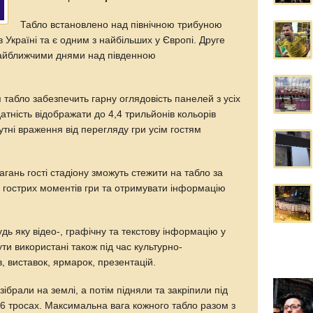
Табло встановлено над північною трибуною
в Україні та є одним з найбільших у Європі. Друге
найближчими днями над південною
табло забезпечить гарну оглядовість панелей з усіх
датність відображати до 4,4 трильйонів кольорів
утні враження від перегляду гри усім гостям
агань гості стадіону зможуть стежити на табло за
 гострих моментів гри та отримувати інформацію
дь яку відео-, графічну та текстову інформацію у
ти використані також під час культурно-
, виставок, ярмарок, презентацій.
зібрали на землі, а потім підняли та закріпили під
 6 тросах. Максимальна вага кожного табло разом з