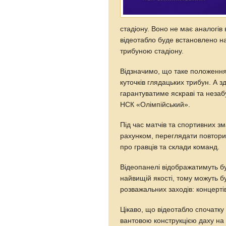
стадіону. Воно не має аналогів 
відеотабло буде встановлено 
трибуною стадіону.
Відзначимо, що таке положення 
куточків глядацьких трибун. А з
гарантуватиме яскраві та незаб
НСК «Олімпійський».
Під час матчів та спортивних зм
рахунком, переглядати повтори
про гравців та склади команд.
Відеопанелі відображатимуть бу
найвищій якості, тому можуть бу
розважальних заходів: концертів
Цікаво, що відеотабло спочатку 
вантовою конструкцією даху на