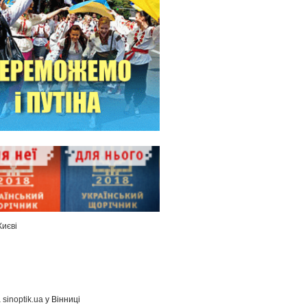
Києві
а
sinoptik.ua
у Вінниці