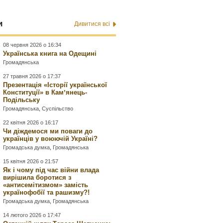
и
Дивитися всі
08 червня 2026 о 16:34
Українська книга на Одещині
Громадянська
27 травня 2026 о 17:37
Презентація «Історії української
Конституції» в Камʼянець-
Подільську
Громадянська
,
Суспільство
22 квітня 2026 о 16:17
Чи діждемося ми поваги до
українців у воюючій Україні?
Громадська думка
,
Громадянська
15 квітня 2026 о 21:57
Як і чому під час війни влада
вирішила боротися з
«антисемітизмом» замість
українофобії та рашизму?!
Громадська думка
,
Громадянська
14 лютого 2026 о 17:47