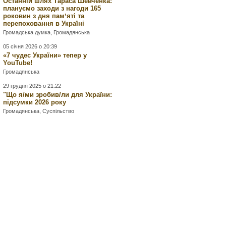
Останній шлях Тараса Шевченка:
плануємо заходи з нагоди 165
роковин з дня памʼяті та
перепоховання в Україні
Громадська думка
,
Громадянська
05 січня 2026 о 20:39
«7 чудес України» тепер у
YouTube!
Громадянська
29 грудня 2025 о 21:22
"Що я/ми зробив/ли для України:
підсумки 2026 року
Громадянська
,
Суспільство