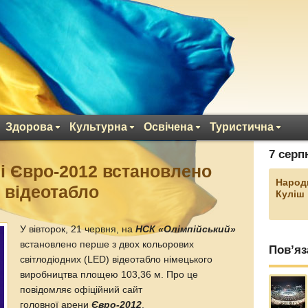
Здорова
Культурна
Освічена
Туристична
7 серп
ні Євро-2012 встановлено
Народ
е відеотабло
Куліш
У вівторок, 21 червня, на
НСК «Олімпійський»
встановлено перше з двох кольорових
Пов’яз
світлодіодних (LED) відеотабло німецького
виробництва площею 103,36 м. Про це
повідомляє офіційний сайт
головної арени
Євро-2012
.